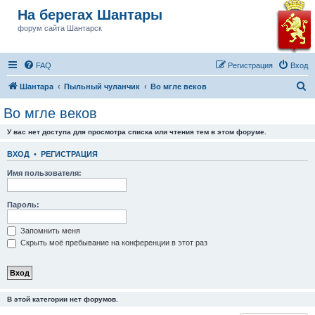
На берегах Шантары
форум сайта Шантарск
FAQ
Регистрация
Вход
П
Шантара
Пыльный чуланчик
Во мгле веков
о
Во мгле веков
и
У вас нет доступа для просмотра списка или чтения тем в этом форуме.
с
к
ВХОД
•
РЕГИСТРАЦИЯ
Имя пользователя:
Пароль:
Запомнить меня
Скрыть моё пребывание на конференции в этот раз
В этой категории нет форумов.