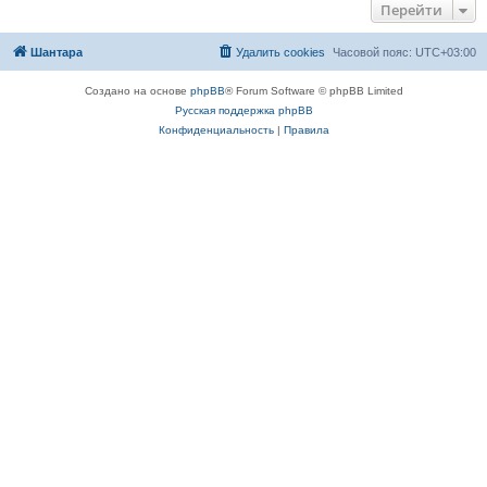
Перейти
Шантара
Удалить cookies
Часовой пояс:
UTC+03:00
Создано на основе
phpBB
® Forum Software © phpBB Limited
Русская поддержка phpBB
Конфиденциальность
|
Правила