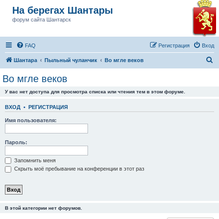
На берегах Шантары
форум сайта Шантарск
FAQ
Регистрация
Вход
П
Шантара
Пыльный чуланчик
Во мгле веков
о
Во мгле веков
и
У вас нет доступа для просмотра списка или чтения тем в этом форуме.
с
к
ВХОД
•
РЕГИСТРАЦИЯ
Имя пользователя:
Пароль:
Запомнить меня
Скрыть моё пребывание на конференции в этот раз
В этой категории нет форумов.