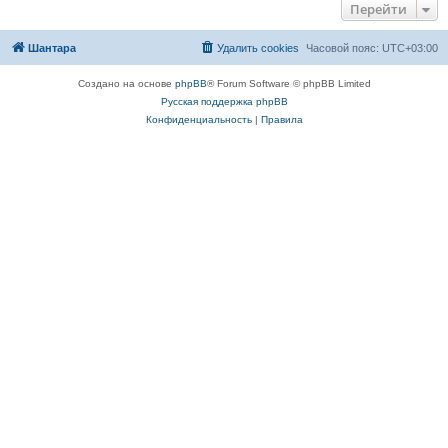
Перейти
Шантара
Удалить cookies
Часовой пояс:
UTC+03:00
Создано на основе
phpBB
® Forum Software © phpBB Limited
Русская поддержка phpBB
Конфиденциальность
|
Правила