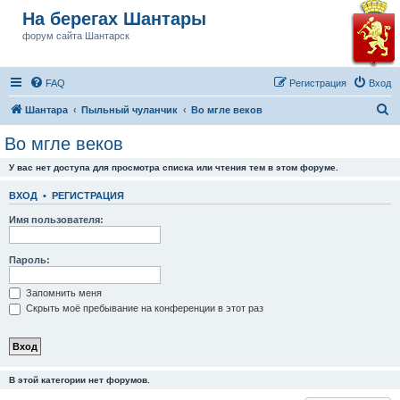
На берегах Шантары
форум сайта Шантарск
FAQ
Регистрация
Вход
П
Шантара
Пыльный чуланчик
Во мгле веков
о
Во мгле веков
и
У вас нет доступа для просмотра списка или чтения тем в этом форуме.
с
к
ВХОД
•
РЕГИСТРАЦИЯ
Имя пользователя:
Пароль:
Запомнить меня
Скрыть моё пребывание на конференции в этот раз
В этой категории нет форумов.