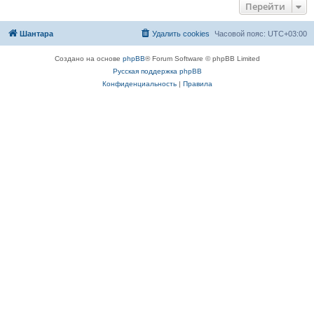
Перейти
Шантара
Удалить cookies
Часовой пояс:
UTC+03:00
Создано на основе
phpBB
® Forum Software © phpBB Limited
Русская поддержка phpBB
Конфиденциальность
|
Правила