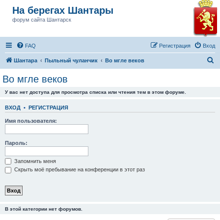
На берегах Шантары
форум сайта Шантарск
FAQ
Регистрация
Вход
П
Шантара
Пыльный чуланчик
Во мгле веков
о
Во мгле веков
и
У вас нет доступа для просмотра списка или чтения тем в этом форуме.
с
к
ВХОД
•
РЕГИСТРАЦИЯ
Имя пользователя:
Пароль:
Запомнить меня
Скрыть моё пребывание на конференции в этот раз
В этой категории нет форумов.