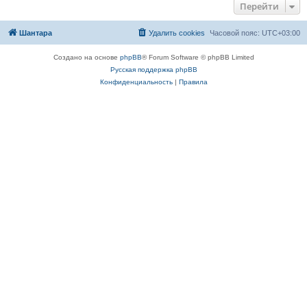
Перейти
Шантара
Удалить cookies
Часовой пояс:
UTC+03:00
Создано на основе
phpBB
® Forum Software © phpBB Limited
Русская поддержка phpBB
Конфиденциальность
|
Правила