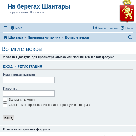
На берегах Шантары
форум сайта Шантарск
FAQ
Регистрация
Вход
П
Шантара
Пыльный чуланчик
Во мгле веков
о
Во мгле веков
и
У вас нет доступа для просмотра списка или чтения тем в этом форуме.
с
к
ВХОД
•
РЕГИСТРАЦИЯ
Имя пользователя:
Пароль:
Запомнить меня
Скрыть моё пребывание на конференции в этот раз
В этой категории нет форумов.