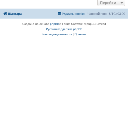
Перейти
Шантара
Удалить cookies
Часовой пояс:
UTC+03:00
Создано на основе
phpBB
® Forum Software © phpBB Limited
Русская поддержка phpBB
Конфиденциальность
|
Правила