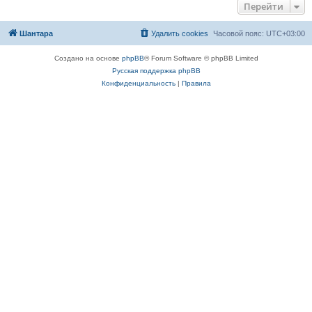
Перейти
Шантара
Удалить cookies
Часовой пояс:
UTC+03:00
Создано на основе
phpBB
® Forum Software © phpBB Limited
Русская поддержка phpBB
Конфиденциальность
|
Правила