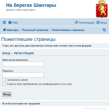
На берегах Шантары
форум сайта Шантарск
FAQ
Регистрация
Вход
П
Шантара
Пыльный чуланчик
Пожелтевшие страницы
о
Пожелтевшие страницы
и
У вас нет доступа для просмотра списка или чтения тем в этом форуме.
с
к
ВХОД
•
РЕГИСТРАЦИЯ
Имя пользователя:
Пароль:
Запомнить меня
Скрыть моё пребывание на конференции в этот раз
В этой категории нет форумов.