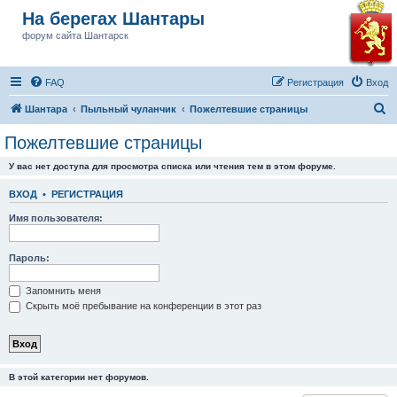
На берегах Шантары
форум сайта Шантарск
FAQ
Регистрация
Вход
П
Шантара
Пыльный чуланчик
Пожелтевшие страницы
о
Пожелтевшие страницы
и
У вас нет доступа для просмотра списка или чтения тем в этом форуме.
с
к
ВХОД
•
РЕГИСТРАЦИЯ
Имя пользователя:
Пароль:
Запомнить меня
Скрыть моё пребывание на конференции в этот раз
В этой категории нет форумов.