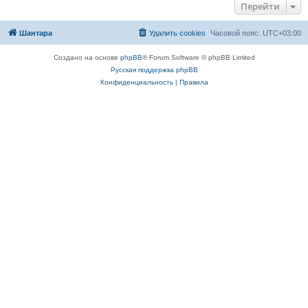
Перейти
Шантара
Удалить cookies
Часовой пояс:
UTC+03:00
Создано на основе
phpBB
® Forum Software © phpBB Limited
Русская поддержка phpBB
Конфиденциальность
|
Правила