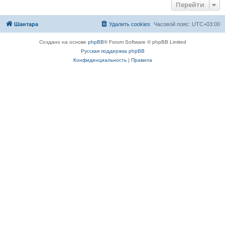
Перейти
Шантара
Удалить cookies
Часовой пояс:
UTC+03:00
Создано на основе
phpBB
® Forum Software © phpBB Limited
Русская поддержка phpBB
Конфиденциальность
|
Правила