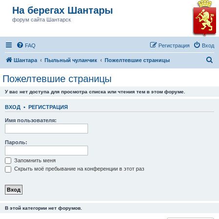
На берегах Шантары
форум сайта Шантарск
FAQ
Регистрация
Вход
П
Шантара
Пыльный чуланчик
Пожелтевшие страницы
о
Пожелтевшие страницы
и
У вас нет доступа для просмотра списка или чтения тем в этом форуме.
с
к
ВХОД
•
РЕГИСТРАЦИЯ
Имя пользователя:
Пароль:
Запомнить меня
Скрыть моё пребывание на конференции в этот раз
В этой категории нет форумов.