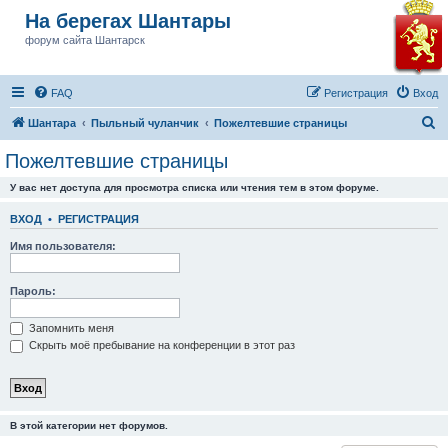
На берегах Шантары
форум сайта Шантарск
FAQ
Регистрация
Вход
П
Шантара
Пыльный чуланчик
Пожелтевшие страницы
о
Пожелтевшие страницы
и
У вас нет доступа для просмотра списка или чтения тем в этом форуме.
с
к
ВХОД
•
РЕГИСТРАЦИЯ
Имя пользователя:
Пароль:
Запомнить меня
Скрыть моё пребывание на конференции в этот раз
В этой категории нет форумов.