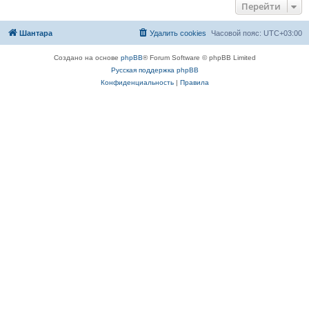
Перейти
Шантара
Удалить cookies
Часовой пояс:
UTC+03:00
Создано на основе
phpBB
® Forum Software © phpBB Limited
Русская поддержка phpBB
Конфиденциальность
|
Правила