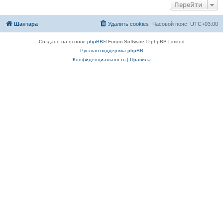
Перейти
Шантара
Удалить cookies
Часовой пояс:
UTC+03:00
Создано на основе
phpBB
® Forum Software © phpBB Limited
Русская поддержка phpBB
Конфиденциальность
|
Правила