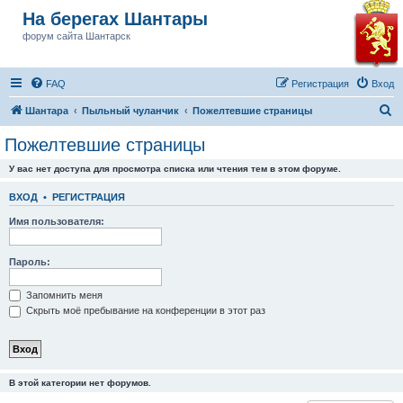
На берегах Шантары
форум сайта Шантарск
FAQ
Регистрация
Вход
П
Шантара
Пыльный чуланчик
Пожелтевшие страницы
о
Пожелтевшие страницы
и
У вас нет доступа для просмотра списка или чтения тем в этом форуме.
с
к
ВХОД
•
РЕГИСТРАЦИЯ
Имя пользователя:
Пароль:
Запомнить меня
Скрыть моё пребывание на конференции в этот раз
В этой категории нет форумов.