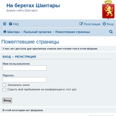
На берегах Шантары
форум сайта Шантарск
FAQ
Регистрация
Вход
П
Шантара
Пыльный чуланчик
Пожелтевшие страницы
о
Пожелтевшие страницы
и
У вас нет доступа для просмотра списка или чтения тем в этом форуме.
с
к
ВХОД
•
РЕГИСТРАЦИЯ
Имя пользователя:
Пароль:
Запомнить меня
Скрыть моё пребывание на конференции в этот раз
В этой категории нет форумов.