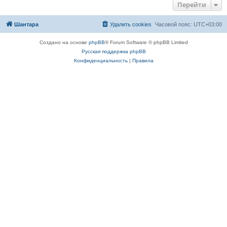
Перейти
Шантара
Удалить cookies
Часовой пояс:
UTC+03:00
Создано на основе
phpBB
® Forum Software © phpBB Limited
Русская поддержка phpBB
Конфиденциальность
|
Правила