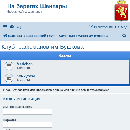
На берегах Шантары
форум сайта Шантарск
FAQ
Регистрация
Вход
П
Шантара
Шантарский клуб
Клуб графоманов им Бушкова
о
Клуб графоманов им Бушкова
и
Форум
с
к
Medchen
Темы:
18
Конкурсы
Темы:
14
У вас нет доступа для просмотра списка или чтения тем в этом форуме.
ВХОД
•
РЕГИСТРАЦИЯ
Имя пользователя:
Пароль: