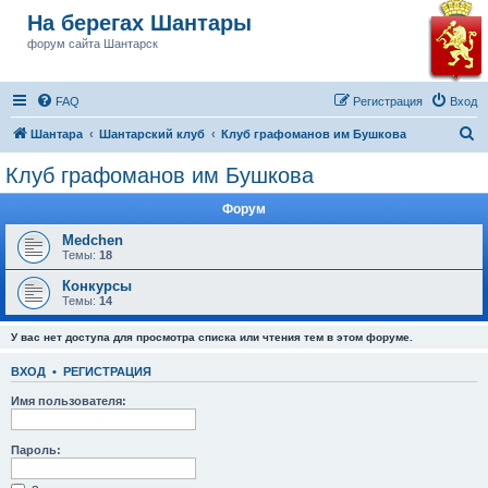
На берегах Шантары
форум сайта Шантарск
FAQ
Регистрация
Вход
П
Шантара
Шантарский клуб
Клуб графоманов им Бушкова
о
Клуб графоманов им Бушкова
и
Форум
с
к
Medchen
Темы:
18
Конкурсы
Темы:
14
У вас нет доступа для просмотра списка или чтения тем в этом форуме.
ВХОД
•
РЕГИСТРАЦИЯ
Имя пользователя:
Пароль: