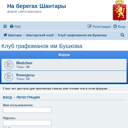
На берегах Шантары
форум сайта Шантарск
FAQ
Регистрация
Вход
П
Шантара
Шантарский клуб
Клуб графоманов им Бушкова
о
Клуб графоманов им Бушкова
и
Форум
с
к
Medchen
Темы:
18
Конкурсы
Темы:
14
У вас нет доступа для просмотра списка или чтения тем в этом форуме.
ВХОД
•
РЕГИСТРАЦИЯ
Имя пользователя:
Пароль: