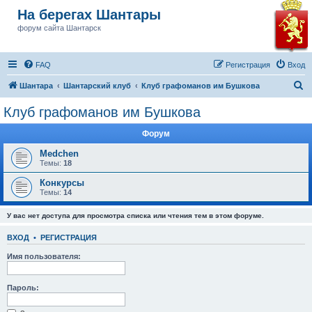
На берегах Шантары
форум сайта Шантарск
FAQ
Регистрация
Вход
П
Шантара
Шантарский клуб
Клуб графоманов им Бушкова
о
Клуб графоманов им Бушкова
и
Форум
с
к
Medchen
Темы:
18
Конкурсы
Темы:
14
У вас нет доступа для просмотра списка или чтения тем в этом форуме.
ВХОД
•
РЕГИСТРАЦИЯ
Имя пользователя:
Пароль: