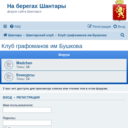
На берегах Шантары
форум сайта Шантарск
FAQ
Регистрация
Вход
П
Шантара
Шантарский клуб
Клуб графоманов им Бушкова
о
Клуб графоманов им Бушкова
и
Форум
с
к
Medchen
Темы:
18
Конкурсы
Темы:
14
У вас нет доступа для просмотра списка или чтения тем в этом форуме.
ВХОД
•
РЕГИСТРАЦИЯ
Имя пользователя:
Пароль: