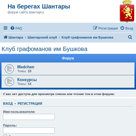
На берегах Шантары
форум сайта Шантарск
FAQ
Регистрация
Вход
П
Шантара
Шантарский клуб
Клуб графоманов им Бушкова
о
Клуб графоманов им Бушкова
и
Форум
с
к
Medchen
Темы:
18
Конкурсы
Темы:
14
У вас нет доступа для просмотра списка или чтения тем в этом форуме.
ВХОД
•
РЕГИСТРАЦИЯ
Имя пользователя:
Пароль: