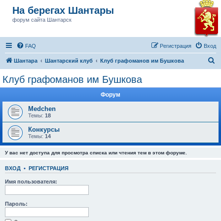
На берегах Шантары
форум сайта Шантарск
FAQ
Регистрация
Вход
П
Шантара
Шантарский клуб
Клуб графоманов им Бушкова
о
Клуб графоманов им Бушкова
и
Форум
с
к
Medchen
Темы:
18
Конкурсы
Темы:
14
У вас нет доступа для просмотра списка или чтения тем в этом форуме.
ВХОД
•
РЕГИСТРАЦИЯ
Имя пользователя:
Пароль: