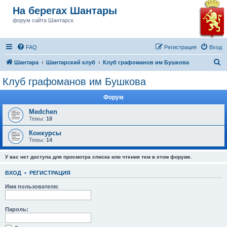
На берегах Шантары
форум сайта Шантарск
FAQ
Регистрация
Вход
П
Шантара
Шантарский клуб
Клуб графоманов им Бушкова
о
Клуб графоманов им Бушкова
и
Форум
с
к
Medchen
Темы:
18
Конкурсы
Темы:
14
У вас нет доступа для просмотра списка или чтения тем в этом форуме.
ВХОД
•
РЕГИСТРАЦИЯ
Имя пользователя:
Пароль: