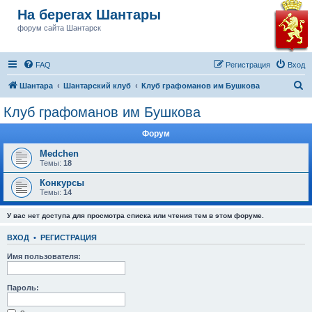
На берегах Шантары
форум сайта Шантарск
FAQ
Регистрация
Вход
П
Шантара
Шантарский клуб
Клуб графоманов им Бушкова
о
Клуб графоманов им Бушкова
и
Форум
с
к
Medchen
Темы:
18
Конкурсы
Темы:
14
У вас нет доступа для просмотра списка или чтения тем в этом форуме.
ВХОД
•
РЕГИСТРАЦИЯ
Имя пользователя:
Пароль: