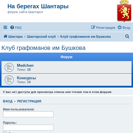
На берегах Шантары
форум сайта Шантарск
FAQ
Регистрация
Вход
П
Шантара
Шантарский клуб
Клуб графоманов им Бушкова
о
Клуб графоманов им Бушкова
и
Форум
с
к
Medchen
Темы:
18
Конкурсы
Темы:
14
У вас нет доступа для просмотра списка или чтения тем в этом форуме.
ВХОД
•
РЕГИСТРАЦИЯ
Имя пользователя:
Пароль: