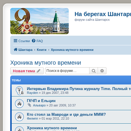
На берегах Шанта
форум сайта Шантарск
Ссылки
FAQ
Шантара
Книги
Хроника мутного времени
Хроника мутного времени
Поиск
Расширенный
Новая тема
ТЕМЫ
Интервью Владимира Путина журналу Time. Полный те
Rayden
»
19 дек 2007, 23:48
ГКЧП и Ельцин
Альваро
»
20 авг 2009, 10:37
Кто стоял за Мавроди и где деньги МММ?
Филипп
»
01 мар 2011, 22:10
Хроника мутного времени