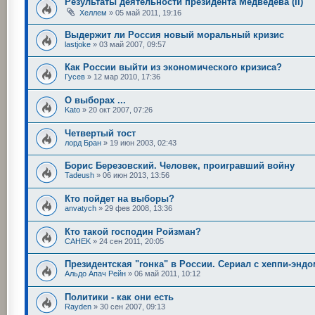
Результаты деятельности президента Медведева (II)
Хеллем
»
05 май 2011, 19:16
Выдержит ли Россия новый моральный кризис
lastjoke
»
03 май 2007, 09:57
Как России выйти из экономического кризиса?
Гусев
»
12 мар 2010, 17:36
О выборах ...
Kato
»
20 окт 2007, 07:26
Четвертый тост
лорд Бран
»
19 июн 2003, 02:43
Борис Березовский. Человек, проигравший войну
Tadeush
»
06 июн 2013, 13:56
Кто пойдет на выборы?
anvatych
»
29 фев 2008, 13:36
Кто такой господин Ройзман?
CAHEK
»
24 сен 2011, 20:05
Президентская "гонка" в России. Сериал с хеппи-эндо
Альдо Апач Рейн
»
06 май 2011, 10:12
Политики - как они есть
Rayden
»
30 сен 2007, 09:13