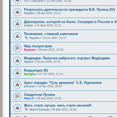
А.И. Сомсиков
»
12 сен 2005, 14:26
Результаты деятельности президента В.В. Путина (IV)
Rayden
»
28 авг 2014, 15:12
Демократия, которой не было. Ситуация в России в 19
Irritator
»
23 фев 2010, 11:12
Полковник, ставший капитаном
Rayden
»
19 окт 2007, 01:27
Наш полуостров
Бушков
»
29 июн 2015, 14:30
Медведев. Попытка набросать портрет Медведева
Кирилл
»
05 окт 2008, 12:23
Коррупция (II)
Бродяга
»
07 окт 2015, 12:14
Цикл передач "Суть времени" С.Е. Кургиняна
porsinart
»
10 авг 2011, 09:57
Свидетели Путина
Марк К
»
08 апр 2019, 21:51
Жить стало лучше, жить стало веселей!
Моня Пупкинд
»
06 фев 2011, 01:56