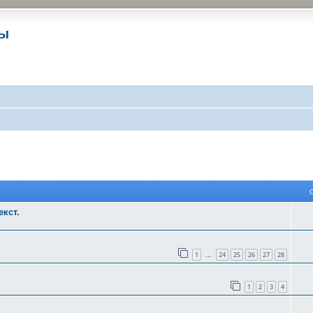
ры
 поиск
кст.
1
24
25
26
27
28
…
1
2
3
4