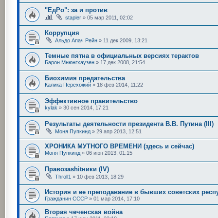
"ЕдРо": за и против
stapler
»
05 мар 2011, 02:02
Коррупция
Альдо Апач Рейн
»
11 дек 2009, 13:21
Темные пятна в официальных версиях терактов
Барон Мнюнгхаузен
»
17 дек 2008, 21:54
Биохимия предательства
Калика Перехожий
»
18 фев 2014, 11:22
Эффективное правительство
kylak
»
30 сен 2014, 17:21
Результаты деятельности президента В.В. Путина (III)
Моня Пупкинд
»
29 апр 2013, 12:51
ХРОНИКА МУТНОГО ВРЕМЕНИ (здесь и сейчас)
Моня Пупкинд
»
06 июн 2013, 01:15
Правозаshitники (IV)
Throll1
»
10 фев 2013, 18:29
История и ее преподавание в бывших советских респ
Гражданин СССР
»
01 мар 2014, 17:10
Вторая чеченская война