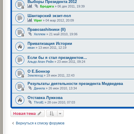
Выборы Президента 2012
Бродяга
»
06 дек 2011, 19:39
Шантарский экзит-пол
Viper
»
04 мар 2012, 20:09
Правозаshitники (II)
Хеллем
»
21 май 2010, 19:06
Приватизация Истории
иван
»
13 июл 2011, 12:19
Если бы я стал президентом...
Альдо Апач Рейн
»
23 июн 2011, 09:24
О Е.Боннэр
Землеход
»
19 июн 2011, 22:43
Результаты деятельности президента Медведева
Данила
»
26 июн 2010, 13:34
Отставка Лужкова
Throll1
»
28 сен 2010, 07:03
Новая тема
Вернуться к списку форумов