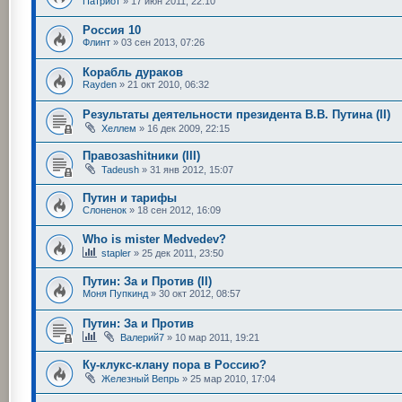
Патриот
»
17 июн 2011, 22:10
Россия 10
Флинт
»
03 сен 2013, 07:26
Корабль дураков
Rayden
»
21 окт 2010, 06:32
Результаты деятельности президента В.В. Путина (II)
Хеллем
»
16 дек 2009, 22:15
Правозаshitники (III)
Tadeush
»
31 янв 2012, 15:07
Путин и тарифы
Слоненок
»
18 сен 2012, 16:09
Who is mister Medvedev?
stapler
»
25 дек 2011, 23:50
Путин: За и Против (II)
Моня Пупкинд
»
30 окт 2012, 08:57
Путин: За и Против
Валерий7
»
10 мар 2011, 19:21
Ку-клукс-клану пора в Россию?
Железный Вепрь
»
25 мар 2010, 17:04