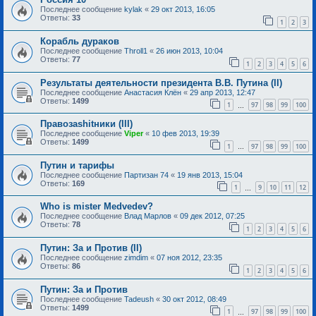
Последнее сообщение
kylak
«
29 окт 2013, 16:05
Ответы:
33
1
2
3
Корабль дураков
Последнее сообщение
Throll1
«
26 июн 2013, 10:04
Ответы:
77
1
2
3
4
5
6
Результаты деятельности президента В.В. Путина (II)
Последнее сообщение
Анастасия Клён
«
29 апр 2013, 12:47
Ответы:
1499
1
97
98
99
100
…
Правозаshitники (III)
Последнее сообщение
Viper
«
10 фев 2013, 19:39
Ответы:
1499
1
97
98
99
100
…
Путин и тарифы
Последнее сообщение
Партизан 74
«
19 янв 2013, 15:04
Ответы:
169
1
9
10
11
12
…
Who is mister Medvedev?
Последнее сообщение
Влад Марлов
«
09 дек 2012, 07:25
Ответы:
78
1
2
3
4
5
6
Путин: За и Против (II)
Последнее сообщение
zimdim
«
07 ноя 2012, 23:35
Ответы:
86
1
2
3
4
5
6
Путин: За и Против
Последнее сообщение
Tadeush
«
30 окт 2012, 08:49
Ответы:
1499
1
97
98
99
100
…