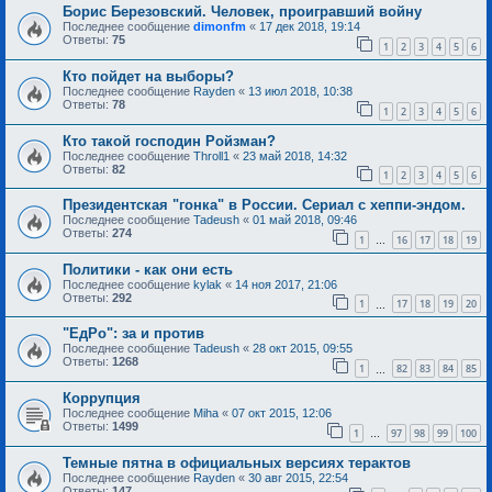
Борис Березовский. Человек, проигравший войну
Последнее сообщение
dimonfm
«
17 дек 2018, 19:14
Ответы:
75
1
2
3
4
5
6
Кто пойдет на выборы?
Последнее сообщение
Rayden
«
13 июл 2018, 10:38
Ответы:
78
1
2
3
4
5
6
Кто такой господин Ройзман?
Последнее сообщение
Throll1
«
23 май 2018, 14:32
Ответы:
82
1
2
3
4
5
6
Президентская "гонка" в России. Сериал с хеппи-эндом.
Последнее сообщение
Tadeush
«
01 май 2018, 09:46
Ответы:
274
1
16
17
18
19
…
Политики - как они есть
Последнее сообщение
kylak
«
14 ноя 2017, 21:06
Ответы:
292
1
17
18
19
20
…
"ЕдРо": за и против
Последнее сообщение
Tadeush
«
28 окт 2015, 09:55
Ответы:
1268
1
82
83
84
85
…
Коррупция
Последнее сообщение
Miha
«
07 окт 2015, 12:06
Ответы:
1499
1
97
98
99
100
…
Темные пятна в официальных версиях терактов
Последнее сообщение
Rayden
«
30 авг 2015, 22:54
Ответы:
147