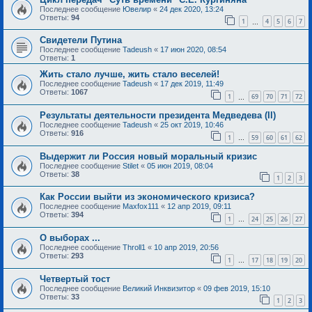
Последнее сообщение
Ювелир
«
24 дек 2020, 13:24
Ответы:
94
1
4
5
6
7
…
Свидетели Путина
Последнее сообщение
Tadeush
«
17 июн 2020, 08:54
Ответы:
1
Жить стало лучше, жить стало веселей!
Последнее сообщение
Tadeush
«
17 дек 2019, 11:49
Ответы:
1067
1
69
70
71
72
…
Результаты деятельности президента Медведева (II)
Последнее сообщение
Tadeush
«
25 окт 2019, 10:46
Ответы:
916
1
59
60
61
62
…
Выдержит ли Россия новый моральный кризис
Последнее сообщение
Stilet
«
05 июн 2019, 08:04
Ответы:
38
1
2
3
Как России выйти из экономического кризиса?
Последнее сообщение
Maxfox111
«
12 апр 2019, 09:11
Ответы:
394
1
24
25
26
27
…
О выборах ...
Последнее сообщение
Throll1
«
10 апр 2019, 20:56
Ответы:
293
1
17
18
19
20
…
Четвертый тост
Последнее сообщение
Великий Инквизитор
«
09 фев 2019, 15:10
Ответы:
33
1
2
3