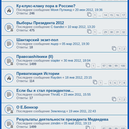
Ку-клукс-клану пора в Россию?
Последнее сообщение
Моня Пупкинд
«
20 июн 2012, 19:36
Ответы:
246
1
14
15
16
17
…
Выборы Президента 2012
Последнее сообщение
C-bandist
«
10 мар 2012, 13:20
Ответы:
475
1
29
30
31
32
…
Шантарский экзит-пол
Последнее сообщение
ящер
«
05 мар 2012, 19:30
Ответы:
18
1
2
Правозаshitники (II)
Последнее сообщение
stapler
«
30 янв 2012, 18:04
Ответы:
1499
1
97
98
99
100
…
Приватизация Истории
Последнее сообщение
Rayden
«
18 янв 2012, 23:15
Ответы:
114
1
5
6
7
8
…
Если бы я стал президентом...
Последнее сообщение
Throll1
«
23 июн 2011, 15:55
Ответы:
17
1
2
О Е.Боннэр
Последнее сообщение
Землеход
«
19 июн 2011, 22:43
Результаты деятельности президента Медведева
Последнее сообщение
zimdim
«
05 май 2011, 19:13
Ответы:
1499
1
97
98
99
100
…