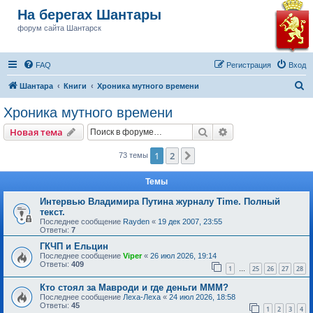
На берегах Шантары
форум сайта Шантарск
FAQ
Регистрация
Вход
П
Шантара
Книги
Хроника мутного времени
о
Хроника мутного времени
и
Поиск
Расширенный пои
Новая тема
с
к
1
2
След.
73 темы
Темы
Интервью Владимира Путина журналу Time. Полный
текст.
Последнее сообщение
Rayden
«
19 дек 2007, 23:55
Ответы:
7
ГКЧП и Ельцин
Последнее сообщение
Viper
«
26 июл 2026, 19:14
Ответы:
409
1
25
26
27
28
…
Кто стоял за Мавроди и где деньги МММ?
Последнее сообщение
Леха-Леха
«
24 июл 2026, 18:58
Ответы:
45
1
2
3
4