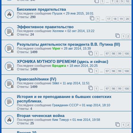
1
7
8
9
10
…
Биохимия предательства
Последнее сообщение
Пушок
«
29 янв 2015, 16:01
Ответы:
290
1
17
18
19
20
…
Эффективное правительство
Последнее сообщение
Хеллем
«
02 окт 2014, 13:22
Ответы:
24
1
2
Результаты деятельности президента В.В. Путина (III)
Последнее сообщение
Viper
«
28 авг 2014, 15:39
Ответы:
1499
1
97
98
99
100
…
ХРОНИКА МУТНОГО ВРЕМЕНИ (здесь и сейчас)
Последнее сообщение
Бродяга
«
18 июл 2014, 20:25
Ответы:
1499
1
97
98
99
100
…
Правозаshitники (IV)
Последнее сообщение
Stilet
«
11 апр 2014, 11:51
Ответы:
1499
1
97
98
99
100
…
История и ее преподавание в бывших советских
республиках.
Последнее сообщение
Гражданин СССР
«
01 мар 2014, 18:10
Ответы:
4
Вторая чеченская война
Последнее сообщение
Ким Тимур
«
01 янв 2014, 19:58
Ответы:
25
1
2
Россия 10