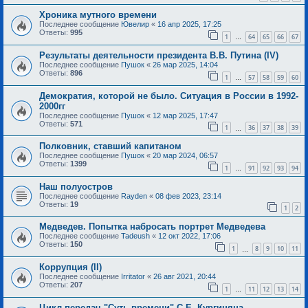
Хроника мутного времени
Последнее сообщение
Ювелир
«
16 апр 2025, 17:25
Ответы:
995
1
64
65
66
67
…
Результаты деятельности президента В.В. Путина (IV)
Последнее сообщение
Пушок
«
26 мар 2025, 14:04
Ответы:
896
1
57
58
59
60
…
Демократия, которой не было. Ситуация в России в 1992-
2000гг
Последнее сообщение
Пушок
«
12 мар 2025, 17:47
Ответы:
571
1
36
37
38
39
…
Полковник, ставший капитаном
Последнее сообщение
Пушок
«
20 мар 2024, 06:57
Ответы:
1399
1
91
92
93
94
…
Наш полуостров
Последнее сообщение
Rayden
«
08 фев 2023, 23:14
Ответы:
19
1
2
Медведев. Попытка набросать портрет Медведева
Последнее сообщение
Tadeush
«
12 окт 2022, 17:06
Ответы:
150
1
8
9
10
11
…
Коррупция (II)
Последнее сообщение
Irritator
«
26 авг 2021, 20:44
Ответы:
207
1
11
12
13
14
…
Цикл передач "Суть времени" С.Е. Кургиняна