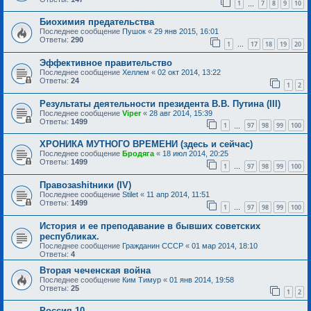
1
7
8
9
10
…
Биохимия предательства
Последнее сообщение
Пушок
«
29 янв 2015, 16:01
Ответы:
290
1
17
18
19
20
…
Эффективное правительство
Последнее сообщение
Хеллем
«
02 окт 2014, 13:22
Ответы:
24
1
2
Результаты деятельности президента В.В. Путина (III)
Последнее сообщение
Viper
«
28 авг 2014, 15:39
Ответы:
1499
1
97
98
99
100
…
ХРОНИКА МУТНОГО ВРЕМЕНИ (здесь и сейчас)
Последнее сообщение
Бродяга
«
18 июл 2014, 20:25
Ответы:
1499
1
97
98
99
100
…
Правозаshitники (IV)
Последнее сообщение
Stilet
«
11 апр 2014, 11:51
Ответы:
1499
1
97
98
99
100
…
История и ее преподавание в бывших советских
республиках.
Последнее сообщение
Гражданин СССР
«
01 мар 2014, 18:10
Ответы:
4
Вторая чеченская война
Последнее сообщение
Ким Тимур
«
01 янв 2014, 19:58
Ответы:
25
1
2
Россия 10