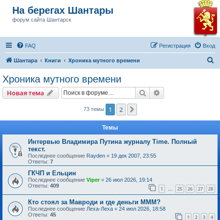
На берегах Шантары
форум сайта Шантарск
FAQ
Регистрация
Вход
П
Шантара
Книги
Хроника мутного времени
о
Хроника мутного времени
и
Поиск
Расширенный пои
Новая тема
с
к
1
2
След.
73 темы
Темы
Интервью Владимира Путина журналу Time. Полный
текст.
Последнее сообщение
Rayden
«
19 дек 2007, 23:55
Ответы:
7
ГКЧП и Ельцин
Последнее сообщение
Viper
«
26 июл 2026, 19:14
Ответы:
409
1
25
26
27
28
…
Кто стоял за Мавроди и где деньги МММ?
Последнее сообщение
Леха-Леха
«
24 июл 2026, 18:58
Ответы:
45
1
2
3
4