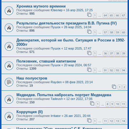
Хроника мутного времени
Последнее сообщение
Ювелир
«
16 апр 2025, 17:25
Ответы:
995
1
64
65
66
67
…
Результаты деятельности президента В.В. Путина (IV)
Последнее сообщение
Пушок
«
26 мар 2025, 14:04
Ответы:
896
1
57
58
59
60
…
Демократия, которой не было. Ситуация в России в 1992-
2000гг
Последнее сообщение
Пушок
«
12 мар 2025, 17:47
Ответы:
571
1
36
37
38
39
…
Полковник, ставший капитаном
Последнее сообщение
Пушок
«
20 мар 2024, 06:57
Ответы:
1399
1
91
92
93
94
…
Наш полуостров
Последнее сообщение
Rayden
«
08 фев 2023, 23:14
Ответы:
19
1
2
Медведев. Попытка набросать портрет Медведева
Последнее сообщение
Tadeush
«
12 окт 2022, 17:06
Ответы:
150
1
8
9
10
11
…
Коррупция (II)
Последнее сообщение
Irritator
«
26 авг 2021, 20:44
Ответы:
207
1
11
12
13
14
…
Цикл передач "Суть времени" С.Е. Кургиняна