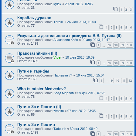
Последнее сообщение
kylak
«
29 окт 2013, 16:05
Ответы:
33
1
2
3
Корабль дураков
Последнее сообщение
Throll1
«
26 июн 2013, 10:04
Ответы:
77
1
2
3
4
5
6
Результаты деятельности президента В.В. Путина (II)
Последнее сообщение
Анастасия Клён
«
29 апр 2013, 12:47
Ответы:
1499
1
97
98
99
100
…
Правозаshitники (III)
Последнее сообщение
Viper
«
10 фев 2013, 19:39
Ответы:
1499
1
97
98
99
100
…
Путин и тарифы
Последнее сообщение
Партизан 74
«
19 янв 2013, 15:04
Ответы:
169
1
9
10
11
12
…
Who is mister Medvedev?
Последнее сообщение
Влад Марлов
«
09 дек 2012, 07:25
Ответы:
78
1
2
3
4
5
6
Путин: За и Против (II)
Последнее сообщение
zimdim
«
07 ноя 2012, 23:35
Ответы:
86
1
2
3
4
5
6
Путин: За и Против
Последнее сообщение
Tadeush
«
30 окт 2012, 08:49
Ответы:
1499
1
97
98
99
100
…