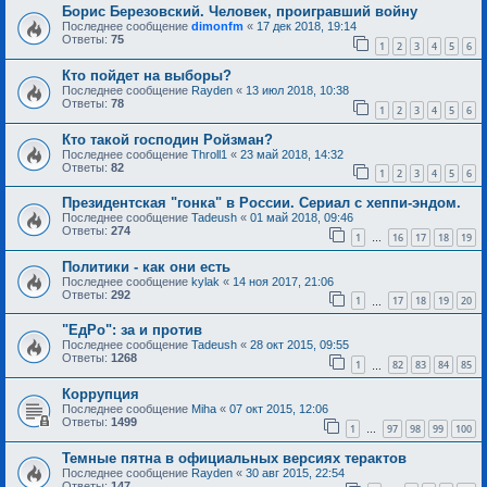
Борис Березовский. Человек, проигравший войну
Последнее сообщение
dimonfm
«
17 дек 2018, 19:14
Ответы:
75
1
2
3
4
5
6
Кто пойдет на выборы?
Последнее сообщение
Rayden
«
13 июл 2018, 10:38
Ответы:
78
1
2
3
4
5
6
Кто такой господин Ройзман?
Последнее сообщение
Throll1
«
23 май 2018, 14:32
Ответы:
82
1
2
3
4
5
6
Президентская "гонка" в России. Сериал с хеппи-эндом.
Последнее сообщение
Tadeush
«
01 май 2018, 09:46
Ответы:
274
1
16
17
18
19
…
Политики - как они есть
Последнее сообщение
kylak
«
14 ноя 2017, 21:06
Ответы:
292
1
17
18
19
20
…
"ЕдРо": за и против
Последнее сообщение
Tadeush
«
28 окт 2015, 09:55
Ответы:
1268
1
82
83
84
85
…
Коррупция
Последнее сообщение
Miha
«
07 окт 2015, 12:06
Ответы:
1499
1
97
98
99
100
…
Темные пятна в официальных версиях терактов
Последнее сообщение
Rayden
«
30 авг 2015, 22:54
Ответы:
147