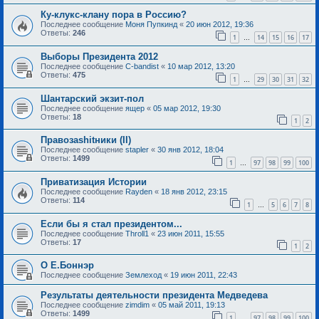
Ку-клукс-клану пора в Россию?
Последнее сообщение
Моня Пупкинд
«
20 июн 2012, 19:36
Ответы:
246
1
14
15
16
17
…
Выборы Президента 2012
Последнее сообщение
C-bandist
«
10 мар 2012, 13:20
Ответы:
475
1
29
30
31
32
…
Шантарский экзит-пол
Последнее сообщение
ящер
«
05 мар 2012, 19:30
Ответы:
18
1
2
Правозаshitники (II)
Последнее сообщение
stapler
«
30 янв 2012, 18:04
Ответы:
1499
1
97
98
99
100
…
Приватизация Истории
Последнее сообщение
Rayden
«
18 янв 2012, 23:15
Ответы:
114
1
5
6
7
8
…
Если бы я стал президентом...
Последнее сообщение
Throll1
«
23 июн 2011, 15:55
Ответы:
17
1
2
О Е.Боннэр
Последнее сообщение
Землеход
«
19 июн 2011, 22:43
Результаты деятельности президента Медведева
Последнее сообщение
zimdim
«
05 май 2011, 19:13
Ответы:
1499
1
97
98
99
100
…