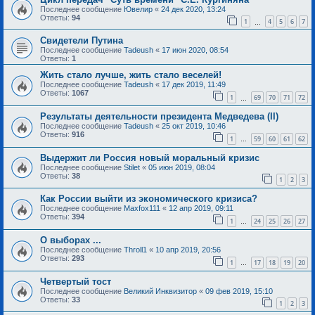
Последнее сообщение
Ювелир
«
24 дек 2020, 13:24
Ответы:
94
1
4
5
6
7
…
Свидетели Путина
Последнее сообщение
Tadeush
«
17 июн 2020, 08:54
Ответы:
1
Жить стало лучше, жить стало веселей!
Последнее сообщение
Tadeush
«
17 дек 2019, 11:49
Ответы:
1067
1
69
70
71
72
…
Результаты деятельности президента Медведева (II)
Последнее сообщение
Tadeush
«
25 окт 2019, 10:46
Ответы:
916
1
59
60
61
62
…
Выдержит ли Россия новый моральный кризис
Последнее сообщение
Stilet
«
05 июн 2019, 08:04
Ответы:
38
1
2
3
Как России выйти из экономического кризиса?
Последнее сообщение
Maxfox111
«
12 апр 2019, 09:11
Ответы:
394
1
24
25
26
27
…
О выборах ...
Последнее сообщение
Throll1
«
10 апр 2019, 20:56
Ответы:
293
1
17
18
19
20
…
Четвертый тост
Последнее сообщение
Великий Инквизитор
«
09 фев 2019, 15:10
Ответы:
33
1
2
3