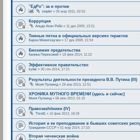
"ЕдРо": за и против
stapler
»
05 мар 2011, 02:02
Коррупция
Альдо Апач Рейн
»
11 дек 2009, 13:21
Темные пятна в официальных версиях терактов
Барон Мнюнгхаузен
»
17 дек 2008, 21:54
Биохимия предательства
Калика Перехожий
»
18 фев 2014, 11:22
Эффективное правительство
kylak
»
30 сен 2014, 17:21
Результаты деятельности президента В.В. Путина (III)
Моня Пупкинд
»
29 апр 2013, 12:51
ХРОНИКА МУТНОГО ВРЕМЕНИ (здесь и сейчас)
Моня Пупкинд
»
06 июн 2013, 01:15
Правозаshitники (IV)
Throll1
»
10 фев 2013, 18:29
История и ее преподавание в бывших советских респ
Гражданин СССР
»
01 мар 2014, 17:10
Вторая чеченская война