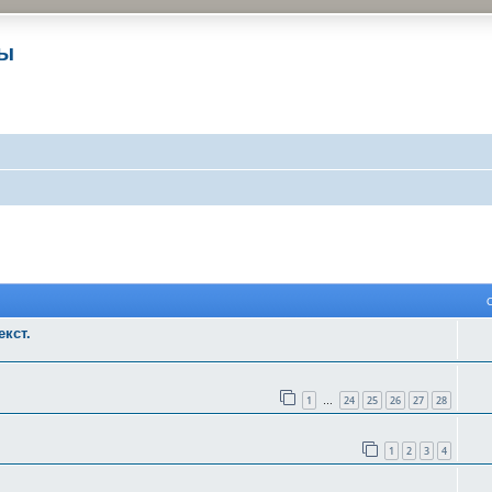
ры
 поиск
кст.
1
24
25
26
27
28
…
1
2
3
4