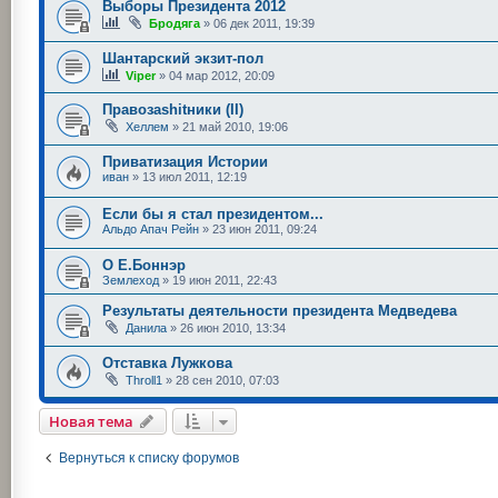
Выборы Президента 2012
Бродяга
»
06 дек 2011, 19:39
Шантарский экзит-пол
Viper
»
04 мар 2012, 20:09
Правозаshitники (II)
Хеллем
»
21 май 2010, 19:06
Приватизация Истории
иван
»
13 июл 2011, 12:19
Если бы я стал президентом...
Альдо Апач Рейн
»
23 июн 2011, 09:24
О Е.Боннэр
Землеход
»
19 июн 2011, 22:43
Результаты деятельности президента Медведева
Данила
»
26 июн 2010, 13:34
Отставка Лужкова
Throll1
»
28 сен 2010, 07:03
Новая тема
Вернуться к списку форумов