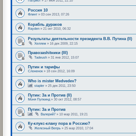
Патриот
»
17 июн 2011, 22:10
Россия 10
Флинт
»
03 сен 2013, 07:26
Корабль дураков
Rayden
»
21 окт 2010, 06:32
Результаты деятельности президента В.В. Путина (II)
Хеллем
»
16 дек 2009, 22:15
Правозаshitники (III)
Tadeush
»
31 янв 2012, 15:07
Путин и тарифы
Слоненок
»
18 сен 2012, 16:09
Who is mister Medvedev?
stapler
»
25 дек 2011, 23:50
Путин: За и Против (II)
Моня Пупкинд
»
30 окт 2012, 08:57
Путин: За и Против
Валерий7
»
10 мар 2011, 19:21
Ку-клукс-клану пора в Россию?
Железный Вепрь
»
25 мар 2010, 17:04