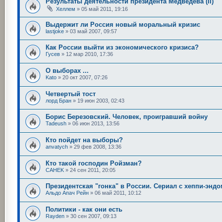
Результаты деятельности президента Медведева (II)
Хеллем
»
05 май 2011, 19:16
Выдержит ли Россия новый моральный кризис
lastjoke
»
03 май 2007, 09:57
Как России выйти из экономического кризиса?
Гусев
»
12 мар 2010, 17:36
О выборах ...
Kato
»
20 окт 2007, 07:26
Четвертый тост
лорд Бран
»
19 июн 2003, 02:43
Борис Березовский. Человек, проигравший войну
Tadeush
»
06 июн 2013, 13:56
Кто пойдет на выборы?
anvatych
»
29 фев 2008, 13:36
Кто такой господин Ройзман?
CAHEK
»
24 сен 2011, 20:05
Президентская "гонка" в России. Сериал с хеппи-эндо
Альдо Апач Рейн
»
06 май 2011, 10:12
Политики - как они есть
Rayden
»
30 сен 2007, 09:13