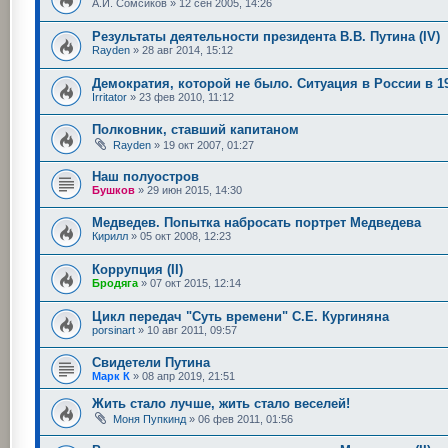
А.И. Сомсиков
»
12 сен 2005, 14:26
Результаты деятельности президента В.В. Путина (IV)
Rayden
»
28 авг 2014, 15:12
Демократия, которой не было. Ситуация в России в 19
Irritator
»
23 фев 2010, 11:12
Полковник, ставший капитаном
Rayden
»
19 окт 2007, 01:27
Наш полуостров
Бушков
»
29 июн 2015, 14:30
Медведев. Попытка набросать портрет Медведева
Кирилл
»
05 окт 2008, 12:23
Коррупция (II)
Бродяга
»
07 окт 2015, 12:14
Цикл передач "Суть времени" С.Е. Кургиняна
porsinart
»
10 авг 2011, 09:57
Свидетели Путина
Марк К
»
08 апр 2019, 21:51
Жить стало лучше, жить стало веселей!
Моня Пупкинд
»
06 фев 2011, 01:56