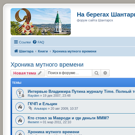
На берегах Шанта
форум сайта Шантарск
Ссылки
FAQ
Шантара
Книги
Хроника мутного времени
Хроника мутного времени
Поиск
Расширенный
Новая тема
ТЕМЫ
Интервью Владимира Путина журналу Time. Полный те
Rayden
»
19 дек 2007, 23:48
ГКЧП и Ельцин
Альваро
»
20 авг 2009, 10:37
Кто стоял за Мавроди и где деньги МММ?
Филипп
»
01 мар 2011, 22:10
Хроника мутного времени