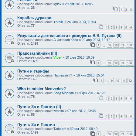
Последнее сообщение
kylak
«
29 окт 2013, 16:05
Ответы:
33
1
2
3
Корабль дураков
Последнее сообщение
Throll1
«
26 июн 2013, 10:04
Ответы:
77
1
2
3
4
5
6
Результаты деятельности президента В.В. Путина (II)
Последнее сообщение
Анастасия Клён
«
29 апр 2013, 12:47
Ответы:
1499
1
97
98
99
100
…
Правозаshitники (III)
Последнее сообщение
Viper
«
10 фев 2013, 19:39
Ответы:
1499
1
97
98
99
100
…
Путин и тарифы
Последнее сообщение
Партизан 74
«
19 янв 2013, 15:04
Ответы:
169
1
9
10
11
12
…
Who is mister Medvedev?
Последнее сообщение
Влад Марлов
«
09 дек 2012, 07:25
Ответы:
78
1
2
3
4
5
6
Путин: За и Против (II)
Последнее сообщение
zimdim
«
07 ноя 2012, 23:35
Ответы:
86
1
2
3
4
5
6
Путин: За и Против
Последнее сообщение
Tadeush
«
30 окт 2012, 08:49
Ответы:
1499
1
97
98
99
100
…