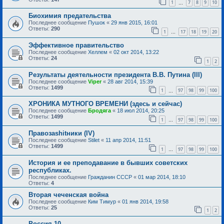
1
7
8
9
10
…
Биохимия предательства
Последнее сообщение
Пушок
«
29 янв 2015, 16:01
Ответы:
290
1
17
18
19
20
…
Эффективное правительство
Последнее сообщение
Хеллем
«
02 окт 2014, 13:22
Ответы:
24
1
2
Результаты деятельности президента В.В. Путина (III)
Последнее сообщение
Viper
«
28 авг 2014, 15:39
Ответы:
1499
1
97
98
99
100
…
ХРОНИКА МУТНОГО ВРЕМЕНИ (здесь и сейчас)
Последнее сообщение
Бродяга
«
18 июл 2014, 20:25
Ответы:
1499
1
97
98
99
100
…
Правозаshitники (IV)
Последнее сообщение
Stilet
«
11 апр 2014, 11:51
Ответы:
1499
1
97
98
99
100
…
История и ее преподавание в бывших советских
республиках.
Последнее сообщение
Гражданин СССР
«
01 мар 2014, 18:10
Ответы:
4
Вторая чеченская война
Последнее сообщение
Ким Тимур
«
01 янв 2014, 19:58
Ответы:
25
1
2
Россия 10