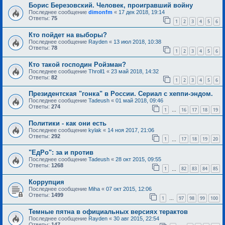
Борис Березовский. Человек, проигравший войну
Последнее сообщение
dimonfm
«
17 дек 2018, 19:14
Ответы:
75
1
2
3
4
5
6
Кто пойдет на выборы?
Последнее сообщение
Rayden
«
13 июл 2018, 10:38
Ответы:
78
1
2
3
4
5
6
Кто такой господин Ройзман?
Последнее сообщение
Throll1
«
23 май 2018, 14:32
Ответы:
82
1
2
3
4
5
6
Президентская "гонка" в России. Сериал с хеппи-эндом.
Последнее сообщение
Tadeush
«
01 май 2018, 09:46
Ответы:
274
1
16
17
18
19
…
Политики - как они есть
Последнее сообщение
kylak
«
14 ноя 2017, 21:06
Ответы:
292
1
17
18
19
20
…
"ЕдРо": за и против
Последнее сообщение
Tadeush
«
28 окт 2015, 09:55
Ответы:
1268
1
82
83
84
85
…
Коррупция
Последнее сообщение
Miha
«
07 окт 2015, 12:06
Ответы:
1499
1
97
98
99
100
…
Темные пятна в официальных версиях терактов
Последнее сообщение
Rayden
«
30 авг 2015, 22:54
Ответы:
147