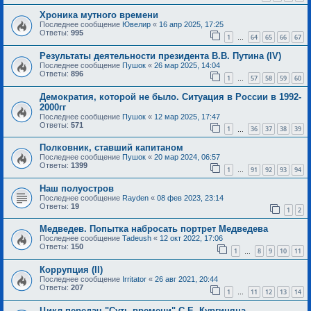
Хроника мутного времени
Последнее сообщение
Ювелир
«
16 апр 2025, 17:25
Ответы:
995
1
64
65
66
67
…
Результаты деятельности президента В.В. Путина (IV)
Последнее сообщение
Пушок
«
26 мар 2025, 14:04
Ответы:
896
1
57
58
59
60
…
Демократия, которой не было. Ситуация в России в 1992-
2000гг
Последнее сообщение
Пушок
«
12 мар 2025, 17:47
Ответы:
571
1
36
37
38
39
…
Полковник, ставший капитаном
Последнее сообщение
Пушок
«
20 мар 2024, 06:57
Ответы:
1399
1
91
92
93
94
…
Наш полуостров
Последнее сообщение
Rayden
«
08 фев 2023, 23:14
Ответы:
19
1
2
Медведев. Попытка набросать портрет Медведева
Последнее сообщение
Tadeush
«
12 окт 2022, 17:06
Ответы:
150
1
8
9
10
11
…
Коррупция (II)
Последнее сообщение
Irritator
«
26 авг 2021, 20:44
Ответы:
207
1
11
12
13
14
…
Цикл передач "Суть времени" С.Е. Кургиняна