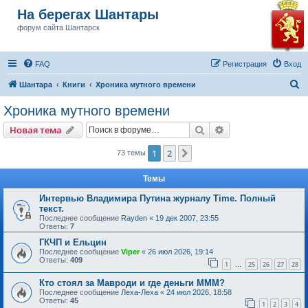
На берегах Шантары
форум сайта Шантарск
FAQ
Регистрация
Вход
П
Шантара
Книги
Хроника мутного времени
о
Хроника мутного времени
и
Поиск
Расширенный пои
Новая тема
с
к
1
2
След.
73 темы
Темы
Интервью Владимира Путина журналу Time. Полный
текст.
Последнее сообщение
Rayden
«
19 дек 2007, 23:55
Ответы:
7
ГКЧП и Ельцин
Последнее сообщение
Viper
«
26 июл 2026, 19:14
Ответы:
409
1
25
26
27
28
…
Кто стоял за Мавроди и где деньги МММ?
Последнее сообщение
Леха-Леха
«
24 июл 2026, 18:58
Ответы:
45
1
2
3
4