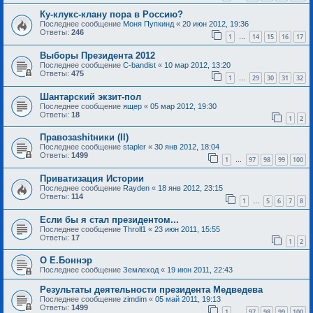
Ку-клукс-клану пора в Россию?
Последнее сообщение
Моня Пупкинд
«
20 июн 2012, 19:36
Ответы:
246
1
14
15
16
17
…
Выборы Президента 2012
Последнее сообщение
C-bandist
«
10 мар 2012, 13:20
Ответы:
475
1
29
30
31
32
…
Шантарский экзит-пол
Последнее сообщение
ящер
«
05 мар 2012, 19:30
Ответы:
18
1
2
Правозаshitники (II)
Последнее сообщение
stapler
«
30 янв 2012, 18:04
Ответы:
1499
1
97
98
99
100
…
Приватизация Истории
Последнее сообщение
Rayden
«
18 янв 2012, 23:15
Ответы:
114
1
5
6
7
8
…
Если бы я стал президентом...
Последнее сообщение
Throll1
«
23 июн 2011, 15:55
Ответы:
17
1
2
О Е.Боннэр
Последнее сообщение
Землеход
«
19 июн 2011, 22:43
Результаты деятельности президента Медведева
Последнее сообщение
zimdim
«
05 май 2011, 19:13
Ответы:
1499
1
97
98
99
100
…