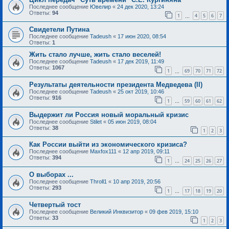
Последнее сообщение
Ювелир
«
24 дек 2020, 13:24
Ответы:
94
1
4
5
6
7
…
Свидетели Путина
Последнее сообщение
Tadeush
«
17 июн 2020, 08:54
Ответы:
1
Жить стало лучше, жить стало веселей!
Последнее сообщение
Tadeush
«
17 дек 2019, 11:49
Ответы:
1067
1
69
70
71
72
…
Результаты деятельности президента Медведева (II)
Последнее сообщение
Tadeush
«
25 окт 2019, 10:46
Ответы:
916
1
59
60
61
62
…
Выдержит ли Россия новый моральный кризис
Последнее сообщение
Stilet
«
05 июн 2019, 08:04
Ответы:
38
1
2
3
Как России выйти из экономического кризиса?
Последнее сообщение
Maxfox111
«
12 апр 2019, 09:11
Ответы:
394
1
24
25
26
27
…
О выборах ...
Последнее сообщение
Throll1
«
10 апр 2019, 20:56
Ответы:
293
1
17
18
19
20
…
Четвертый тост
Последнее сообщение
Великий Инквизитор
«
09 фев 2019, 15:10
Ответы:
33
1
2
3