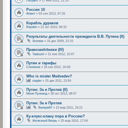
Патриот
»
17 июн 2011, 22:10
Россия 10
Флинт
»
03 сен 2013, 07:26
Корабль дураков
Rayden
»
21 окт 2010, 06:32
Результаты деятельности президента В.В. Путина (II)
Хеллем
»
16 дек 2009, 22:15
Правозаshitники (III)
Tadeush
»
31 янв 2012, 15:07
Путин и тарифы
Слоненок
»
18 сен 2012, 16:09
Who is mister Medvedev?
stapler
»
25 дек 2011, 23:50
Путин: За и Против (II)
Моня Пупкинд
»
30 окт 2012, 08:57
Путин: За и Против
Валерий7
»
10 мар 2011, 19:21
Ку-клукс-клану пора в Россию?
Железный Вепрь
»
25 мар 2010, 17:04