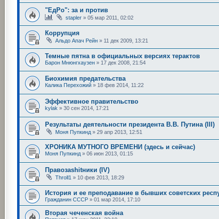
"ЕдРо": за и против
stapler
»
05 мар 2011, 02:02
Коррупция
Альдо Апач Рейн
»
11 дек 2009, 13:21
Темные пятна в официальных версиях терактов
Барон Мнюнгхаузен
»
17 дек 2008, 21:54
Биохимия предательства
Калика Перехожий
»
18 фев 2014, 11:22
Эффективное правительство
kylak
»
30 сен 2014, 17:21
Результаты деятельности президента В.В. Путина (III)
Моня Пупкинд
»
29 апр 2013, 12:51
ХРОНИКА МУТНОГО ВРЕМЕНИ (здесь и сейчас)
Моня Пупкинд
»
06 июн 2013, 01:15
Правозаshitники (IV)
Throll1
»
10 фев 2013, 18:29
История и ее преподавание в бывших советских респ
Гражданин СССР
»
01 мар 2014, 17:10
Вторая чеченская война