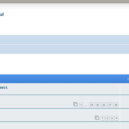
ры
 поиск
кст.
1
24
25
26
27
28
…
1
2
3
4