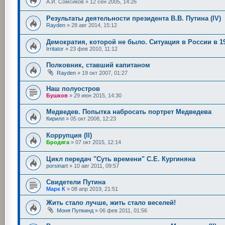
А.И. Сомсиков
»
12 сен 2005, 14:26
Результаты деятельности президента В.В. Путина (IV)
Rayden
»
28 авг 2014, 15:12
Демократия, которой не было. Ситуация в России в 19
Irritator
»
23 фев 2010, 11:12
Полковник, ставший капитаном
Rayden
»
19 окт 2007, 01:27
Наш полуостров
Бушков
»
29 июн 2015, 14:30
Медведев. Попытка набросать портрет Медведева
Кирилл
»
05 окт 2008, 12:23
Коррупция (II)
Бродяга
»
07 окт 2015, 12:14
Цикл передач "Суть времени" С.Е. Кургиняна
porsinart
»
10 авг 2011, 09:57
Свидетели Путина
Марк К
»
08 апр 2019, 21:51
Жить стало лучше, жить стало веселей!
Моня Пупкинд
»
06 фев 2011, 01:56