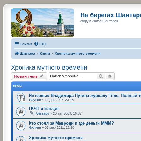
На берегах Шанта
форум сайта Шантарск
Ссылки
FAQ
Шантара
Книги
Хроника мутного времени
Хроника мутного времени
Поиск
Расширенный
Новая тема
ТЕМЫ
Интервью Владимира Путина журналу Time. Полный те
Rayden
»
19 дек 2007, 23:48
ГКЧП и Ельцин
Альваро
»
20 авг 2009, 10:37
Кто стоял за Мавроди и где деньги МММ?
Филипп
»
01 мар 2011, 22:10
Хроника мутного времени