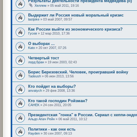
Результаты деятельности президента Медведева (II)
Хеллем
»
05 май 2011, 19:16
Выдержит ли Россия новый моральный кризис
lastjoke
»
03 май 2007, 09:57
Как России выйти из экономического кризиса?
Гусев
»
12 мар 2010, 17:36
О выборах ...
Kato
»
20 окт 2007, 07:26
Четвертый тост
лорд Бран
»
19 июн 2003, 02:43
Борис Березовский. Человек, проигравший войну
Tadeush
»
06 июн 2013, 13:56
Кто пойдет на выборы?
anvatych
»
29 фев 2008, 13:36
Кто такой господин Ройзман?
CAHEK
»
24 сен 2011, 20:05
Президентская "гонка" в России. Сериал с хеппи-эндо
Альдо Апач Рейн
»
06 май 2011, 10:12
Политики - как они есть
Rayden
»
30 сен 2007, 09:13