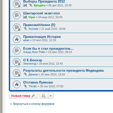
Выборы Президента 2012
Бродяга
»
06 дек 2011, 19:39
Шантарский экзит-пол
Viper
»
04 мар 2012, 20:09
Правозаshitники (II)
Хеллем
»
21 май 2010, 19:06
Приватизация Истории
иван
»
13 июл 2011, 12:19
Если бы я стал президентом...
Альдо Апач Рейн
»
23 июн 2011, 09:24
О Е.Боннэр
Землеход
»
19 июн 2011, 22:43
Результаты деятельности президента Медведева
Данила
»
26 июн 2010, 13:34
Отставка Лужкова
Throll1
»
28 сен 2010, 07:03
Новая тема
Вернуться к списку форумов