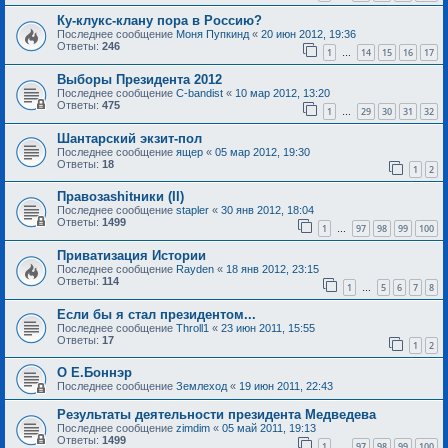
Ку-клукс-клану пора в Россию?
Последнее сообщение
Моня Пупкинд
«
20 июн 2012, 19:36
Ответы:
246
1
14
15
16
17
…
Выборы Президента 2012
Последнее сообщение
C-bandist
«
10 мар 2012, 13:20
Ответы:
475
1
29
30
31
32
…
Шантарский экзит-пол
Последнее сообщение
ящер
«
05 мар 2012, 19:30
Ответы:
18
1
2
Правозаshitники (II)
Последнее сообщение
stapler
«
30 янв 2012, 18:04
Ответы:
1499
1
97
98
99
100
…
Приватизация Истории
Последнее сообщение
Rayden
«
18 янв 2012, 23:15
Ответы:
114
1
5
6
7
8
…
Если бы я стал президентом...
Последнее сообщение
Throll1
«
23 июн 2011, 15:55
Ответы:
17
1
2
О Е.Боннэр
Последнее сообщение
Землеход
«
19 июн 2011, 22:43
Результаты деятельности президента Медведева
Последнее сообщение
zimdim
«
05 май 2011, 19:13
Ответы:
1499
1
97
98
99
100
…