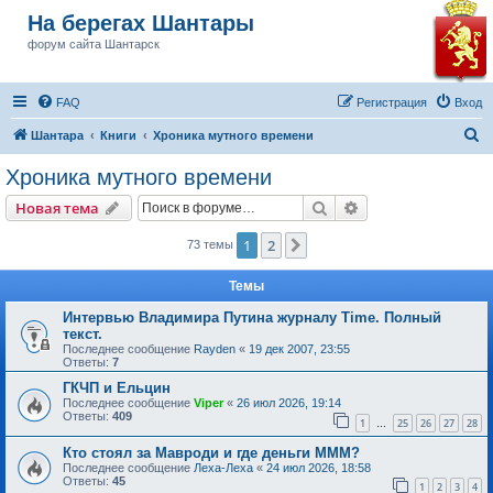
На берегах Шантары
форум сайта Шантарск
FAQ
Регистрация
Вход
П
Шантара
Книги
Хроника мутного времени
о
Хроника мутного времени
и
Поиск
Расширенный пои
Новая тема
с
к
1
2
След.
73 темы
Темы
Интервью Владимира Путина журналу Time. Полный
текст.
Последнее сообщение
Rayden
«
19 дек 2007, 23:55
Ответы:
7
ГКЧП и Ельцин
Последнее сообщение
Viper
«
26 июл 2026, 19:14
Ответы:
409
1
25
26
27
28
…
Кто стоял за Мавроди и где деньги МММ?
Последнее сообщение
Леха-Леха
«
24 июл 2026, 18:58
Ответы:
45
1
2
3
4