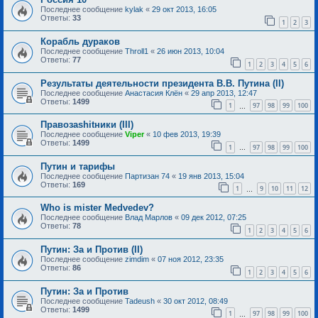
Последнее сообщение
kylak
«
29 окт 2013, 16:05
Ответы:
33
1
2
3
Корабль дураков
Последнее сообщение
Throll1
«
26 июн 2013, 10:04
Ответы:
77
1
2
3
4
5
6
Результаты деятельности президента В.В. Путина (II)
Последнее сообщение
Анастасия Клён
«
29 апр 2013, 12:47
Ответы:
1499
1
97
98
99
100
…
Правозаshitники (III)
Последнее сообщение
Viper
«
10 фев 2013, 19:39
Ответы:
1499
1
97
98
99
100
…
Путин и тарифы
Последнее сообщение
Партизан 74
«
19 янв 2013, 15:04
Ответы:
169
1
9
10
11
12
…
Who is mister Medvedev?
Последнее сообщение
Влад Марлов
«
09 дек 2012, 07:25
Ответы:
78
1
2
3
4
5
6
Путин: За и Против (II)
Последнее сообщение
zimdim
«
07 ноя 2012, 23:35
Ответы:
86
1
2
3
4
5
6
Путин: За и Против
Последнее сообщение
Tadeush
«
30 окт 2012, 08:49
Ответы:
1499
1
97
98
99
100
…