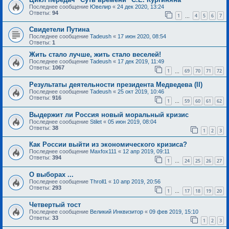
Последнее сообщение
Ювелир
«
24 дек 2020, 13:24
Ответы:
94
1
4
5
6
7
…
Свидетели Путина
Последнее сообщение
Tadeush
«
17 июн 2020, 08:54
Ответы:
1
Жить стало лучше, жить стало веселей!
Последнее сообщение
Tadeush
«
17 дек 2019, 11:49
Ответы:
1067
1
69
70
71
72
…
Результаты деятельности президента Медведева (II)
Последнее сообщение
Tadeush
«
25 окт 2019, 10:46
Ответы:
916
1
59
60
61
62
…
Выдержит ли Россия новый моральный кризис
Последнее сообщение
Stilet
«
05 июн 2019, 08:04
Ответы:
38
1
2
3
Как России выйти из экономического кризиса?
Последнее сообщение
Maxfox111
«
12 апр 2019, 09:11
Ответы:
394
1
24
25
26
27
…
О выборах ...
Последнее сообщение
Throll1
«
10 апр 2019, 20:56
Ответы:
293
1
17
18
19
20
…
Четвертый тост
Последнее сообщение
Великий Инквизитор
«
09 фев 2019, 15:10
Ответы:
33
1
2
3