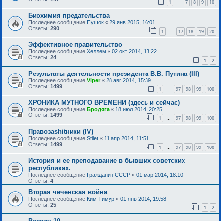
1
7
8
9
10
…
Биохимия предательства
Последнее сообщение
Пушок
«
29 янв 2015, 16:01
Ответы:
290
1
17
18
19
20
…
Эффективное правительство
Последнее сообщение
Хеллем
«
02 окт 2014, 13:22
Ответы:
24
1
2
Результаты деятельности президента В.В. Путина (III)
Последнее сообщение
Viper
«
28 авг 2014, 15:39
Ответы:
1499
1
97
98
99
100
…
ХРОНИКА МУТНОГО ВРЕМЕНИ (здесь и сейчас)
Последнее сообщение
Бродяга
«
18 июл 2014, 20:25
Ответы:
1499
1
97
98
99
100
…
Правозаshitники (IV)
Последнее сообщение
Stilet
«
11 апр 2014, 11:51
Ответы:
1499
1
97
98
99
100
…
История и ее преподавание в бывших советских
республиках.
Последнее сообщение
Гражданин СССР
«
01 мар 2014, 18:10
Ответы:
4
Вторая чеченская война
Последнее сообщение
Ким Тимур
«
01 янв 2014, 19:58
Ответы:
25
1
2
Россия 10