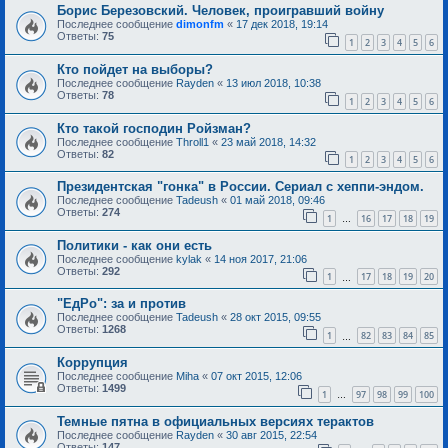
Борис Березовский. Человек, проигравший войну
Последнее сообщение
dimonfm
«
17 дек 2018, 19:14
Ответы:
75
1
2
3
4
5
6
Кто пойдет на выборы?
Последнее сообщение
Rayden
«
13 июл 2018, 10:38
Ответы:
78
1
2
3
4
5
6
Кто такой господин Ройзман?
Последнее сообщение
Throll1
«
23 май 2018, 14:32
Ответы:
82
1
2
3
4
5
6
Президентская "гонка" в России. Сериал с хеппи-эндом.
Последнее сообщение
Tadeush
«
01 май 2018, 09:46
Ответы:
274
1
16
17
18
19
…
Политики - как они есть
Последнее сообщение
kylak
«
14 ноя 2017, 21:06
Ответы:
292
1
17
18
19
20
…
"ЕдРо": за и против
Последнее сообщение
Tadeush
«
28 окт 2015, 09:55
Ответы:
1268
1
82
83
84
85
…
Коррупция
Последнее сообщение
Miha
«
07 окт 2015, 12:06
Ответы:
1499
1
97
98
99
100
…
Темные пятна в официальных версиях терактов
Последнее сообщение
Rayden
«
30 авг 2015, 22:54
Ответы:
147