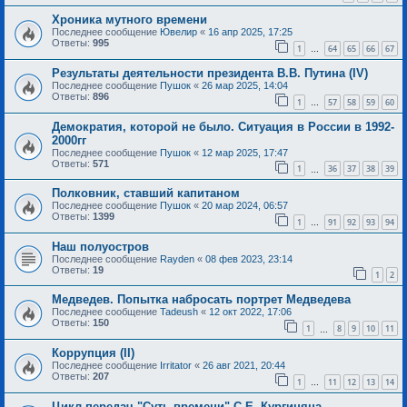
Хроника мутного времени
Последнее сообщение
Ювелир
«
16 апр 2025, 17:25
Ответы:
995
1
64
65
66
67
…
Результаты деятельности президента В.В. Путина (IV)
Последнее сообщение
Пушок
«
26 мар 2025, 14:04
Ответы:
896
1
57
58
59
60
…
Демократия, которой не было. Ситуация в России в 1992-
2000гг
Последнее сообщение
Пушок
«
12 мар 2025, 17:47
Ответы:
571
1
36
37
38
39
…
Полковник, ставший капитаном
Последнее сообщение
Пушок
«
20 мар 2024, 06:57
Ответы:
1399
1
91
92
93
94
…
Наш полуостров
Последнее сообщение
Rayden
«
08 фев 2023, 23:14
Ответы:
19
1
2
Медведев. Попытка набросать портрет Медведева
Последнее сообщение
Tadeush
«
12 окт 2022, 17:06
Ответы:
150
1
8
9
10
11
…
Коррупция (II)
Последнее сообщение
Irritator
«
26 авг 2021, 20:44
Ответы:
207
1
11
12
13
14
…
Цикл передач "Суть времени" С.Е. Кургиняна