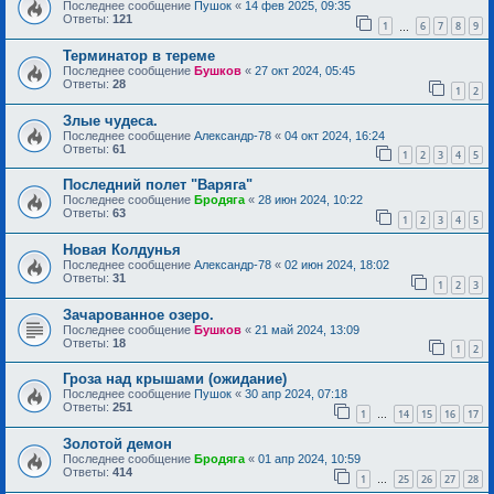
Последнее сообщение
Пушок
«
14 фев 2025, 09:35
Ответы:
121
1
6
7
8
9
…
Терминатор в тереме
Последнее сообщение
Бушков
«
27 окт 2024, 05:45
Ответы:
28
1
2
Злые чудеса.
Последнее сообщение
Александр-78
«
04 окт 2024, 16:24
Ответы:
61
1
2
3
4
5
Последний полет "Варяга"
Последнее сообщение
Бродяга
«
28 июн 2024, 10:22
Ответы:
63
1
2
3
4
5
Новая Колдунья
Последнее сообщение
Александр-78
«
02 июн 2024, 18:02
Ответы:
31
1
2
3
Зачарованное озеро.
Последнее сообщение
Бушков
«
21 май 2024, 13:09
Ответы:
18
1
2
Гроза над крышами (ожидание)
Последнее сообщение
Пушок
«
30 апр 2024, 07:18
Ответы:
251
1
14
15
16
17
…
Золотой демон
Последнее сообщение
Бродяга
«
01 апр 2024, 10:59
Ответы:
414
1
25
26
27
28
…