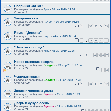
Сборники ЭКСМО
Последнее сообщение
Spin
«
28 сен 2020, 22:24
Ответы:
2
Завороженные
Последнее сообщение
Rayden
«
10 дек 2019, 08:35
Ответы:
510
1
32
33
34
35
…
Роман "Дикарка"
Последнее сообщение
Раух
«
24 ноя 2019, 00:54
Ответы:
410
1
25
26
27
28
…
"Нелетная погода"....
Последнее сообщение
Miha
«
03 окт 2019, 11:26
Ответы:
95
1
4
5
6
7
…
Новое название раздела
Последнее сообщение
Бродяга
«
13 мар 2019, 17:34
Ответы:
27
1
2
Чернокнижники
Последнее сообщение
Бродяга
«
24 ноя 2018, 14:34
Ответы:
620
1
39
40
41
42
…
Записки человека долга
Последнее сообщение
Бушков
«
27 окт 2018, 19:19
Ответы:
10
Дверь в чужую осень
Последнее сообщение
Бушков
«
22 июл 2018, 01:15
Ответы:
79
1
2
3
4
5
6