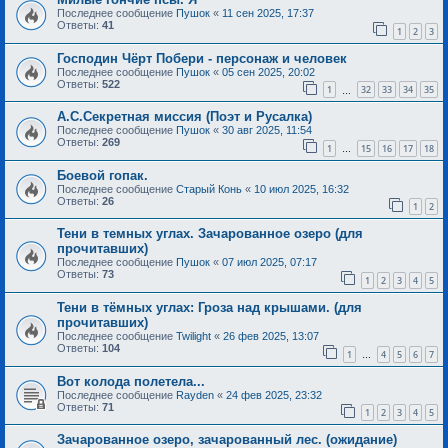
Последнее сообщение
Пушок
«
11 сен 2025, 17:37
Ответы:
41
1
2
3
Господин Чёрт Побери - персонаж и человек
Последнее сообщение
Пушок
«
05 сен 2025, 20:02
Ответы:
522
1
32
33
34
35
…
А.С.Секретная миссия (Поэт и Русалка)
Последнее сообщение
Пушок
«
30 авг 2025, 11:54
Ответы:
269
1
15
16
17
18
…
Боевой гопак.
Последнее сообщение
Старый Конь
«
10 июл 2025, 16:32
Ответы:
26
1
2
Тени в темных углах. Зачарованное озеро (для
прочитавших)
Последнее сообщение
Пушок
«
07 июл 2025, 07:17
Ответы:
73
1
2
3
4
5
Тени в тёмных углах: Гроза над крышами. (для
прочитавших)
Последнее сообщение
Twilight
«
26 фев 2025, 13:07
Ответы:
104
1
4
5
6
7
…
Вот колода полетела...
Последнее сообщение
Rayden
«
24 фев 2025, 23:32
Ответы:
71
1
2
3
4
5
Зачарованное озеро, зачарованный лес. (ожидание)