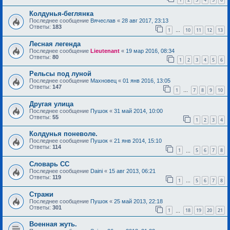
Колдунья-беглянка
Последнее сообщение
Вячеслав
«
28 авг 2017, 23:13
Ответы:
183
1
10
11
12
13
…
Лесная легенда
Последнее сообщение
Lieutenant
«
19 мар 2016, 08:34
Ответы:
80
1
2
3
4
5
6
Рельсы под луной
Последнее сообщение
Махновец
«
01 янв 2016, 13:05
Ответы:
147
1
7
8
9
10
…
Другая улица
Последнее сообщение
Пушок
«
31 май 2014, 10:00
Ответы:
55
1
2
3
4
Колдунья поневоле.
Последнее сообщение
Пушок
«
21 янв 2014, 15:10
Ответы:
114
1
5
6
7
8
…
Словарь СС
Последнее сообщение
Daini
«
15 авг 2013, 06:21
Ответы:
119
1
5
6
7
8
…
Стражи
Последнее сообщение
Пушок
«
25 май 2013, 22:18
Ответы:
301
1
18
19
20
21
…
Военная жуть.