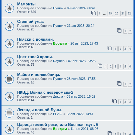
Мамонты
Последнее сообщение
Пушок
«
09 мар 2024, 06:41
Ответы:
329
1
19
20
21
22
…
Степной ужас
Последнее сообщение
Пушок
«
21 авг 2023, 20:24
Ответы:
28
1
2
Пляски с волками.
Последнее сообщение
Бродяга
«
20 авг 2023, 17:43
Ответы:
45
1
2
3
4
Цвет твоей крови.
Последнее сообщение
Rayden
«
07 авг 2023, 23:25
Ответы:
75
1
2
3
4
5
6
Майор и волшебница.
Последнее сообщение
Пушок
«
28 июл 2023, 17:55
Ответы:
16
1
2
НКВД. Война с неведомым-2
Последнее сообщение
Дьюла
«
03 мар 2023, 15:02
Ответы:
44
1
2
3
Легенды полной Луны.
Последнее сообщение
ELVIG
«
12 авг 2022, 14:41
Ответы:
2
Царица темной реки, или Военная жуть-6
Последнее сообщение
Бродяга
«
11 ноя 2021, 08:06
Ответы:
46
1
2
3
4