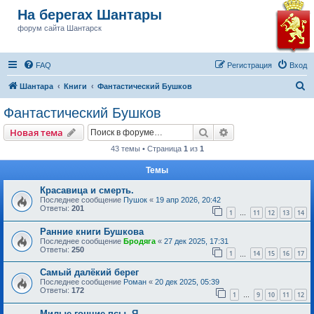
На берегах Шантары
форум сайта Шантарск
FAQ
Регистрация
Вход
П
Шантара
Книги
Фантастический Бушков
о
Фантастический Бушков
и
Поиск
Расширенный пои
Новая тема
с
43 темы • Страница
1
из
1
к
Темы
Красавица и смерть.
Последнее сообщение
Пушок
«
19 апр 2026, 20:42
Ответы:
201
1
11
12
13
14
…
Ранние книги Бушкова
Последнее сообщение
Бродяга
«
27 дек 2025, 17:31
Ответы:
250
1
14
15
16
17
…
Самый далёкий берег
Последнее сообщение
Роман
«
20 дек 2025, 05:39
Ответы:
172
1
9
10
11
12
…
Милые гончие псы. Я