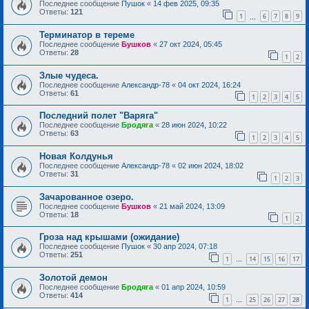
Последнее сообщение
Пушок
«
14 фев 2025, 09:35
Ответы:
121
1
6
7
8
9
…
Терминатор в тереме
Последнее сообщение
Бушков
«
27 окт 2024, 05:45
Ответы:
28
1
2
Злые чудеса.
Последнее сообщение
Александр-78
«
04 окт 2024, 16:24
Ответы:
61
1
2
3
4
5
Последний полет "Варяга"
Последнее сообщение
Бродяга
«
28 июн 2024, 10:22
Ответы:
63
1
2
3
4
5
Новая Колдунья
Последнее сообщение
Александр-78
«
02 июн 2024, 18:02
Ответы:
31
1
2
3
Зачарованное озеро.
Последнее сообщение
Бушков
«
21 май 2024, 13:09
Ответы:
18
1
2
Гроза над крышами (ожидание)
Последнее сообщение
Пушок
«
30 апр 2024, 07:18
Ответы:
251
1
14
15
16
17
…
Золотой демон
Последнее сообщение
Бродяга
«
01 апр 2024, 10:59
Ответы:
414
1
25
26
27
28
…