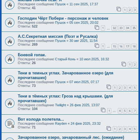
Последнее сообщение
Пушок
«
11 сен 2025, 17:37
Ответы:
41
1
2
3
Господин Чёрт Побери - персонаж и человек
Последнее сообщение
Пушок
«
05 сен 2025, 20:02
Ответы:
522
1
32
33
34
35
…
А.С.Секретная миссия (Поэт и Русалка)
Последнее сообщение
Пушок
«
30 авг 2025, 11:54
Ответы:
269
1
15
16
17
18
…
Боевой гопак.
Последнее сообщение
Старый Конь
«
10 июл 2025, 16:32
Ответы:
26
1
2
Тени в темных углах. Зачарованное озеро (для
прочитавших)
Последнее сообщение
Пушок
«
07 июл 2025, 07:17
Ответы:
73
1
2
3
4
5
Тени в тёмных углах: Гроза над крышами. (для
прочитавших)
Последнее сообщение
Twilight
«
26 фев 2025, 13:07
Ответы:
104
1
4
5
6
7
…
Вот колода полетела...
Последнее сообщение
Rayden
«
24 фев 2025, 23:32
Ответы:
71
1
2
3
4
5
Зачарованное озеро, зачарованный лес. (ожидание)