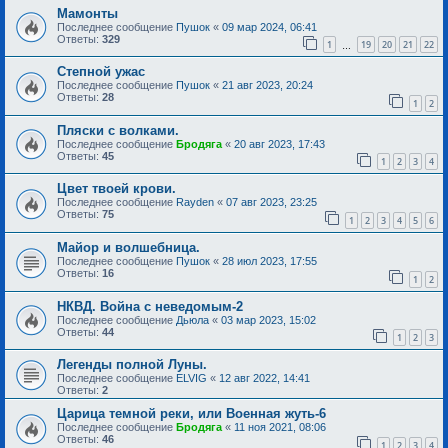
Мамонты
Последнее сообщение
Пушок
«
09 мар 2024, 06:41
Ответы:
329
1
19
20
21
22
…
Степной ужас
Последнее сообщение
Пушок
«
21 авг 2023, 20:24
Ответы:
28
1
2
Пляски с волками.
Последнее сообщение
Бродяга
«
20 авг 2023, 17:43
Ответы:
45
1
2
3
4
Цвет твоей крови.
Последнее сообщение
Rayden
«
07 авг 2023, 23:25
Ответы:
75
1
2
3
4
5
6
Майор и волшебница.
Последнее сообщение
Пушок
«
28 июл 2023, 17:55
Ответы:
16
1
2
НКВД. Война с неведомым-2
Последнее сообщение
Дьюла
«
03 мар 2023, 15:02
Ответы:
44
1
2
3
Легенды полной Луны.
Последнее сообщение
ELVIG
«
12 авг 2022, 14:41
Ответы:
2
Царица темной реки, или Военная жуть-6
Последнее сообщение
Бродяга
«
11 ноя 2021, 08:06
Ответы:
46
1
2
3
4