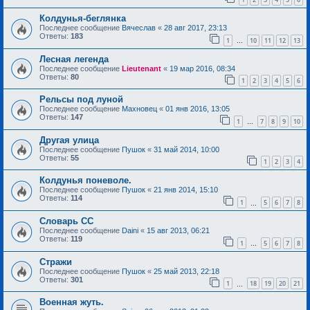
Колдунья-беглянка
Последнее сообщение
Вячеслав
«
28 авг 2017, 23:13
Ответы:
183
1
10
11
12
13
…
Лесная легенда
Последнее сообщение
Lieutenant
«
19 мар 2016, 08:34
Ответы:
80
1
2
3
4
5
6
Рельсы под луной
Последнее сообщение
Махновец
«
01 янв 2016, 13:05
Ответы:
147
1
7
8
9
10
…
Другая улица
Последнее сообщение
Пушок
«
31 май 2014, 10:00
Ответы:
55
1
2
3
4
Колдунья поневоле.
Последнее сообщение
Пушок
«
21 янв 2014, 15:10
Ответы:
114
1
5
6
7
8
…
Словарь СС
Последнее сообщение
Daini
«
15 авг 2013, 06:21
Ответы:
119
1
5
6
7
8
…
Стражи
Последнее сообщение
Пушок
«
25 май 2013, 22:18
Ответы:
301
1
18
19
20
21
…
Военная жуть.