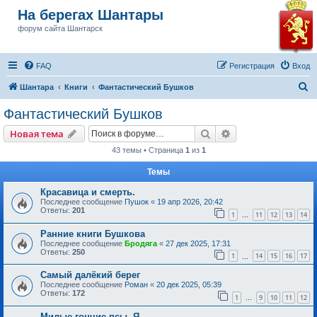
На берегах Шантары
форум сайта Шантарск
FAQ
Регистрация
Вход
П
Шантара
Книги
Фантастический Бушков
о
Фантастический Бушков
и
Поиск
Расширенный пои
Новая тема
с
43 темы • Страница
1
из
1
к
Темы
Красавица и смерть.
Последнее сообщение
Пушок
«
19 апр 2026, 20:42
Ответы:
201
1
11
12
13
14
…
Ранние книги Бушкова
Последнее сообщение
Бродяга
«
27 дек 2025, 17:31
Ответы:
250
1
14
15
16
17
…
Самый далёкий берег
Последнее сообщение
Роман
«
20 дек 2025, 05:39
Ответы:
172
1
9
10
11
12
…
Милые гончие псы. Я