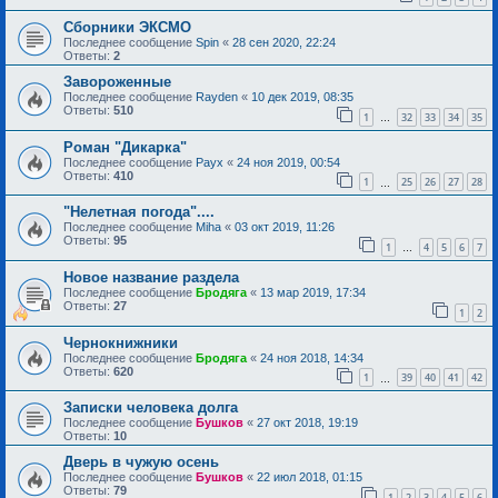
Сборники ЭКСМО
Последнее сообщение
Spin
«
28 сен 2020, 22:24
Ответы:
2
Завороженные
Последнее сообщение
Rayden
«
10 дек 2019, 08:35
Ответы:
510
1
32
33
34
35
…
Роман "Дикарка"
Последнее сообщение
Раух
«
24 ноя 2019, 00:54
Ответы:
410
1
25
26
27
28
…
"Нелетная погода"....
Последнее сообщение
Miha
«
03 окт 2019, 11:26
Ответы:
95
1
4
5
6
7
…
Новое название раздела
Последнее сообщение
Бродяга
«
13 мар 2019, 17:34
Ответы:
27
1
2
Чернокнижники
Последнее сообщение
Бродяга
«
24 ноя 2018, 14:34
Ответы:
620
1
39
40
41
42
…
Записки человека долга
Последнее сообщение
Бушков
«
27 окт 2018, 19:19
Ответы:
10
Дверь в чужую осень
Последнее сообщение
Бушков
«
22 июл 2018, 01:15
Ответы:
79
1
2
3
4
5
6