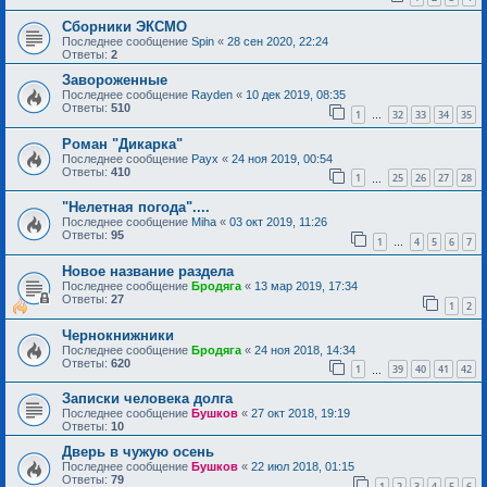
Сборники ЭКСМО
Последнее сообщение
Spin
«
28 сен 2020, 22:24
Ответы:
2
Завороженные
Последнее сообщение
Rayden
«
10 дек 2019, 08:35
Ответы:
510
1
32
33
34
35
…
Роман "Дикарка"
Последнее сообщение
Раух
«
24 ноя 2019, 00:54
Ответы:
410
1
25
26
27
28
…
"Нелетная погода"....
Последнее сообщение
Miha
«
03 окт 2019, 11:26
Ответы:
95
1
4
5
6
7
…
Новое название раздела
Последнее сообщение
Бродяга
«
13 мар 2019, 17:34
Ответы:
27
1
2
Чернокнижники
Последнее сообщение
Бродяга
«
24 ноя 2018, 14:34
Ответы:
620
1
39
40
41
42
…
Записки человека долга
Последнее сообщение
Бушков
«
27 окт 2018, 19:19
Ответы:
10
Дверь в чужую осень
Последнее сообщение
Бушков
«
22 июл 2018, 01:15
Ответы:
79
1
2
3
4
5
6