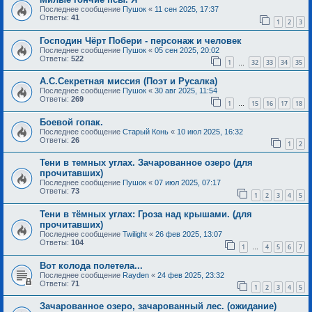
Последнее сообщение
Пушок
«
11 сен 2025, 17:37
Ответы:
41
1
2
3
Господин Чёрт Побери - персонаж и человек
Последнее сообщение
Пушок
«
05 сен 2025, 20:02
Ответы:
522
1
32
33
34
35
…
А.С.Секретная миссия (Поэт и Русалка)
Последнее сообщение
Пушок
«
30 авг 2025, 11:54
Ответы:
269
1
15
16
17
18
…
Боевой гопак.
Последнее сообщение
Старый Конь
«
10 июл 2025, 16:32
Ответы:
26
1
2
Тени в темных углах. Зачарованное озеро (для
прочитавших)
Последнее сообщение
Пушок
«
07 июл 2025, 07:17
Ответы:
73
1
2
3
4
5
Тени в тёмных углах: Гроза над крышами. (для
прочитавших)
Последнее сообщение
Twilight
«
26 фев 2025, 13:07
Ответы:
104
1
4
5
6
7
…
Вот колода полетела...
Последнее сообщение
Rayden
«
24 фев 2025, 23:32
Ответы:
71
1
2
3
4
5
Зачарованное озеро, зачарованный лес. (ожидание)