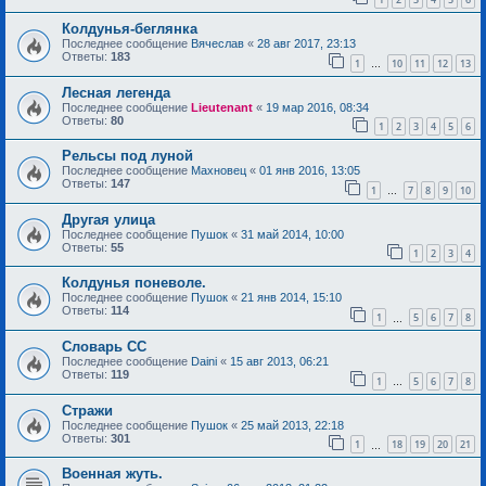
Колдунья-беглянка
Последнее сообщение
Вячеслав
«
28 авг 2017, 23:13
Ответы:
183
1
10
11
12
13
…
Лесная легенда
Последнее сообщение
Lieutenant
«
19 мар 2016, 08:34
Ответы:
80
1
2
3
4
5
6
Рельсы под луной
Последнее сообщение
Махновец
«
01 янв 2016, 13:05
Ответы:
147
1
7
8
9
10
…
Другая улица
Последнее сообщение
Пушок
«
31 май 2014, 10:00
Ответы:
55
1
2
3
4
Колдунья поневоле.
Последнее сообщение
Пушок
«
21 янв 2014, 15:10
Ответы:
114
1
5
6
7
8
…
Словарь СС
Последнее сообщение
Daini
«
15 авг 2013, 06:21
Ответы:
119
1
5
6
7
8
…
Стражи
Последнее сообщение
Пушок
«
25 май 2013, 22:18
Ответы:
301
1
18
19
20
21
…
Военная жуть.