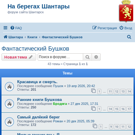
На берегах Шантары
форум сайта Шантарск
FAQ
Регистрация
Вход
П
Шантара
Книги
Фантастический Бушков
о
Фантастический Бушков
и
Поиск
Расширенный пои
Новая тема
с
43 темы • Страница
1
из
1
к
Темы
Красавица и смерть.
Последнее сообщение
Пушок
«
19 апр 2026, 20:42
Ответы:
201
1
11
12
13
14
…
Ранние книги Бушкова
Последнее сообщение
Бродяга
«
27 дек 2025, 17:31
Ответы:
250
1
14
15
16
17
…
Самый далёкий берег
Последнее сообщение
Роман
«
20 дек 2025, 05:39
Ответы:
172
1
9
10
11
12
…
Милые гончие псы. Я