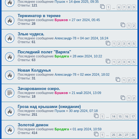
Последнее сообщение
Пушок
«
14 фев 2025, 09:35
Ответы:
121
1
6
7
8
9
…
Терминатор в тереме
Последнее сообщение
Бушков
«
27 окт 2024, 05:45
Ответы:
28
1
2
Злые чудеса.
Последнее сообщение
Александр-78
«
04 окт 2024, 16:24
Ответы:
61
1
2
3
4
5
Последний полет "Варяга"
Последнее сообщение
Бродяга
«
28 июн 2024, 10:22
Ответы:
63
1
2
3
4
5
Новая Колдунья
Последнее сообщение
Александр-78
«
02 июн 2024, 18:02
Ответы:
31
1
2
3
Зачарованное озеро.
Последнее сообщение
Бушков
«
21 май 2024, 13:09
Ответы:
18
1
2
Гроза над крышами (ожидание)
Последнее сообщение
Пушок
«
30 апр 2024, 07:18
Ответы:
251
1
14
15
16
17
…
Золотой демон
Последнее сообщение
Бродяга
«
01 апр 2024, 10:59
Ответы:
414
1
25
26
27
28
…