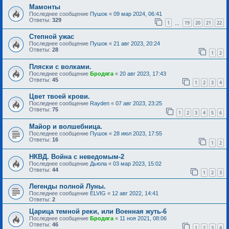
Мамонты
Последнее сообщение
Пушок
«
09 мар 2024, 06:41
Ответы:
329
1
19
20
21
22
…
Степной ужас
Последнее сообщение
Пушок
«
21 авг 2023, 20:24
Ответы:
28
1
2
Пляски с волками.
Последнее сообщение
Бродяга
«
20 авг 2023, 17:43
Ответы:
45
1
2
3
4
Цвет твоей крови.
Последнее сообщение
Rayden
«
07 авг 2023, 23:25
Ответы:
75
1
2
3
4
5
6
Майор и волшебница.
Последнее сообщение
Пушок
«
28 июл 2023, 17:55
Ответы:
16
1
2
НКВД. Война с неведомым-2
Последнее сообщение
Дьюла
«
03 мар 2023, 15:02
Ответы:
44
1
2
3
Легенды полной Луны.
Последнее сообщение
ELVIG
«
12 авг 2022, 14:41
Ответы:
2
Царица темной реки, или Военная жуть-6
Последнее сообщение
Бродяга
«
11 ноя 2021, 08:06
Ответы:
46
1
2
3
4