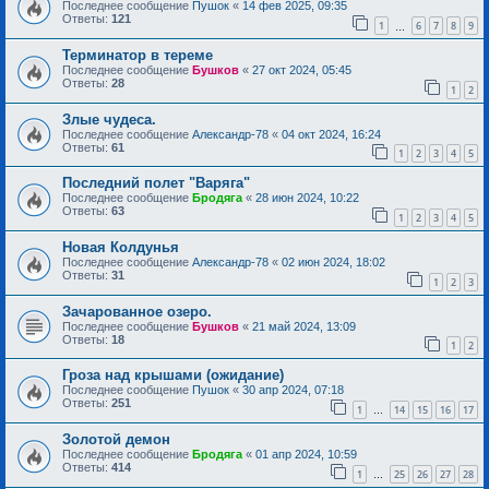
Последнее сообщение
Пушок
«
14 фев 2025, 09:35
Ответы:
121
1
6
7
8
9
…
Терминатор в тереме
Последнее сообщение
Бушков
«
27 окт 2024, 05:45
Ответы:
28
1
2
Злые чудеса.
Последнее сообщение
Александр-78
«
04 окт 2024, 16:24
Ответы:
61
1
2
3
4
5
Последний полет "Варяга"
Последнее сообщение
Бродяга
«
28 июн 2024, 10:22
Ответы:
63
1
2
3
4
5
Новая Колдунья
Последнее сообщение
Александр-78
«
02 июн 2024, 18:02
Ответы:
31
1
2
3
Зачарованное озеро.
Последнее сообщение
Бушков
«
21 май 2024, 13:09
Ответы:
18
1
2
Гроза над крышами (ожидание)
Последнее сообщение
Пушок
«
30 апр 2024, 07:18
Ответы:
251
1
14
15
16
17
…
Золотой демон
Последнее сообщение
Бродяга
«
01 апр 2024, 10:59
Ответы:
414
1
25
26
27
28
…