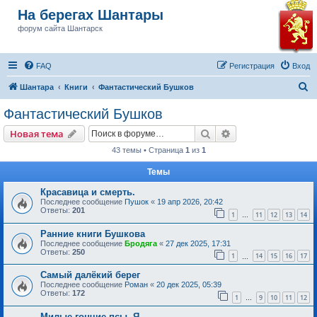
На берегах Шантары
форум сайта Шантарск
FAQ
Регистрация
Вход
П
Шантара
Книги
Фантастический Бушков
о
Фантастический Бушков
и
Поиск
Расширенный пои
Новая тема
с
43 темы • Страница
1
из
1
к
Темы
Красавица и смерть.
Последнее сообщение
Пушок
«
19 апр 2026, 20:42
Ответы:
201
1
11
12
13
14
…
Ранние книги Бушкова
Последнее сообщение
Бродяга
«
27 дек 2025, 17:31
Ответы:
250
1
14
15
16
17
…
Самый далёкий берег
Последнее сообщение
Роман
«
20 дек 2025, 05:39
Ответы:
172
1
9
10
11
12
…
Милые гончие псы. Я