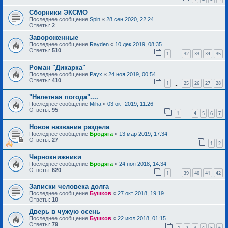
Сборники ЭКСМО
Последнее сообщение
Spin
«
28 сен 2020, 22:24
Ответы:
2
Завороженные
Последнее сообщение
Rayden
«
10 дек 2019, 08:35
Ответы:
510
1
32
33
34
35
…
Роман "Дикарка"
Последнее сообщение
Раух
«
24 ноя 2019, 00:54
Ответы:
410
1
25
26
27
28
…
"Нелетная погода"....
Последнее сообщение
Miha
«
03 окт 2019, 11:26
Ответы:
95
1
4
5
6
7
…
Новое название раздела
Последнее сообщение
Бродяга
«
13 мар 2019, 17:34
Ответы:
27
1
2
Чернокнижники
Последнее сообщение
Бродяга
«
24 ноя 2018, 14:34
Ответы:
620
1
39
40
41
42
…
Записки человека долга
Последнее сообщение
Бушков
«
27 окт 2018, 19:19
Ответы:
10
Дверь в чужую осень
Последнее сообщение
Бушков
«
22 июл 2018, 01:15
Ответы:
79
1
2
3
4
5
6