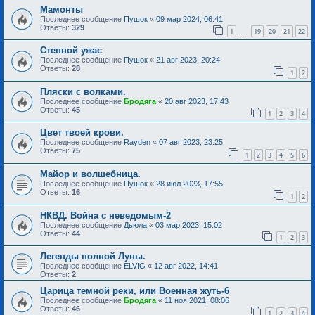
Мамонты
Последнее сообщение
Пушок
«
09 мар 2024, 06:41
Ответы:
329
1
19
20
21
22
…
Степной ужас
Последнее сообщение
Пушок
«
21 авг 2023, 20:24
Ответы:
28
1
2
Пляски с волками.
Последнее сообщение
Бродяга
«
20 авг 2023, 17:43
Ответы:
45
1
2
3
4
Цвет твоей крови.
Последнее сообщение
Rayden
«
07 авг 2023, 23:25
Ответы:
75
1
2
3
4
5
6
Майор и волшебница.
Последнее сообщение
Пушок
«
28 июл 2023, 17:55
Ответы:
16
1
2
НКВД. Война с неведомым-2
Последнее сообщение
Дьюла
«
03 мар 2023, 15:02
Ответы:
44
1
2
3
Легенды полной Луны.
Последнее сообщение
ELVIG
«
12 авг 2022, 14:41
Ответы:
2
Царица темной реки, или Военная жуть-6
Последнее сообщение
Бродяга
«
11 ноя 2021, 08:06
Ответы:
46
1
2
3
4