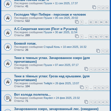
Последнее сообщение
Пушок
«
11 сен 2025, 17:37
Ответы:
41
1
2
3
Господин Чёрт Побери - персонаж и человек
Последнее сообщение
Пушок
«
05 сен 2025, 20:02
Ответы:
522
1
32
33
34
35
…
А.С.Секретная миссия (Поэт и Русалка)
Последнее сообщение
Пушок
«
30 авг 2025, 11:54
Ответы:
269
1
15
16
17
18
…
Боевой гопак.
Последнее сообщение
Старый Конь
«
10 июл 2025, 16:32
Ответы:
26
1
2
Тени в темных углах. Зачарованное озеро (для
прочитавших)
Последнее сообщение
Пушок
«
07 июл 2025, 07:17
Ответы:
73
1
2
3
4
5
Тени в тёмных углах: Гроза над крышами. (для
прочитавших)
Последнее сообщение
Twilight
«
26 фев 2025, 13:07
Ответы:
104
1
4
5
6
7
…
Вот колода полетела...
Последнее сообщение
Rayden
«
24 фев 2025, 23:32
Ответы:
71
1
2
3
4
5
Зачарованное озеро, зачарованный лес. (ожидание)