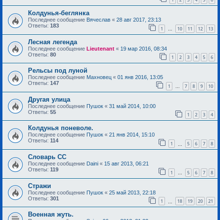
Колдунья-беглянка
Последнее сообщение
Вячеслав
«
28 авг 2017, 23:13
Ответы:
183
1
10
11
12
13
…
Лесная легенда
Последнее сообщение
Lieutenant
«
19 мар 2016, 08:34
Ответы:
80
1
2
3
4
5
6
Рельсы под луной
Последнее сообщение
Махновец
«
01 янв 2016, 13:05
Ответы:
147
1
7
8
9
10
…
Другая улица
Последнее сообщение
Пушок
«
31 май 2014, 10:00
Ответы:
55
1
2
3
4
Колдунья поневоле.
Последнее сообщение
Пушок
«
21 янв 2014, 15:10
Ответы:
114
1
5
6
7
8
…
Словарь СС
Последнее сообщение
Daini
«
15 авг 2013, 06:21
Ответы:
119
1
5
6
7
8
…
Стражи
Последнее сообщение
Пушок
«
25 май 2013, 22:18
Ответы:
301
1
18
19
20
21
…
Военная жуть.