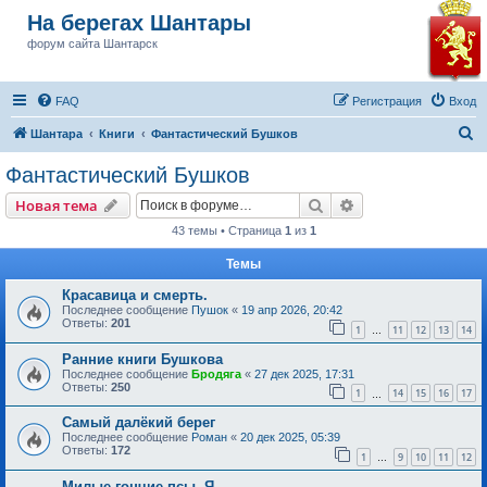
На берегах Шантары
форум сайта Шантарск
FAQ
Регистрация
Вход
П
Шантара
Книги
Фантастический Бушков
о
Фантастический Бушков
и
Поиск
Расширенный пои
Новая тема
с
43 темы • Страница
1
из
1
к
Темы
Красавица и смерть.
Последнее сообщение
Пушок
«
19 апр 2026, 20:42
Ответы:
201
1
11
12
13
14
…
Ранние книги Бушкова
Последнее сообщение
Бродяга
«
27 дек 2025, 17:31
Ответы:
250
1
14
15
16
17
…
Самый далёкий берег
Последнее сообщение
Роман
«
20 дек 2025, 05:39
Ответы:
172
1
9
10
11
12
…
Милые гончие псы. Я