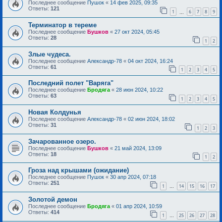
Последнее сообщение
Пушок
«
14 фев 2025, 09:35
Ответы:
121
1
6
7
8
9
…
Терминатор в тереме
Последнее сообщение
Бушков
«
27 окт 2024, 05:45
Ответы:
28
1
2
Злые чудеса.
Последнее сообщение
Александр-78
«
04 окт 2024, 16:24
Ответы:
61
1
2
3
4
5
Последний полет "Варяга"
Последнее сообщение
Бродяга
«
28 июн 2024, 10:22
Ответы:
63
1
2
3
4
5
Новая Колдунья
Последнее сообщение
Александр-78
«
02 июн 2024, 18:02
Ответы:
31
1
2
3
Зачарованное озеро.
Последнее сообщение
Бушков
«
21 май 2024, 13:09
Ответы:
18
1
2
Гроза над крышами (ожидание)
Последнее сообщение
Пушок
«
30 апр 2024, 07:18
Ответы:
251
1
14
15
16
17
…
Золотой демон
Последнее сообщение
Бродяга
«
01 апр 2024, 10:59
Ответы:
414
1
25
26
27
28
…