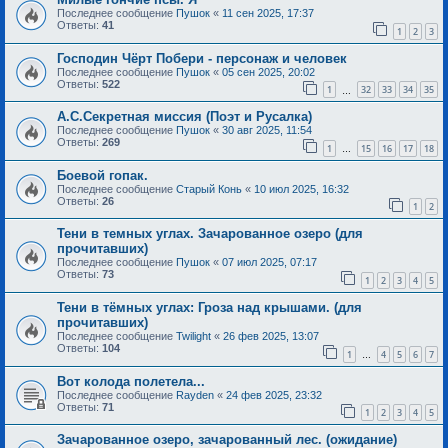
Последнее сообщение
Пушок
«
11 сен 2025, 17:37
Ответы:
41
1
2
3
Господин Чёрт Побери - персонаж и человек
Последнее сообщение
Пушок
«
05 сен 2025, 20:02
Ответы:
522
1
32
33
34
35
…
А.С.Секретная миссия (Поэт и Русалка)
Последнее сообщение
Пушок
«
30 авг 2025, 11:54
Ответы:
269
1
15
16
17
18
…
Боевой гопак.
Последнее сообщение
Старый Конь
«
10 июл 2025, 16:32
Ответы:
26
1
2
Тени в темных углах. Зачарованное озеро (для
прочитавших)
Последнее сообщение
Пушок
«
07 июл 2025, 07:17
Ответы:
73
1
2
3
4
5
Тени в тёмных углах: Гроза над крышами. (для
прочитавших)
Последнее сообщение
Twilight
«
26 фев 2025, 13:07
Ответы:
104
1
4
5
6
7
…
Вот колода полетела...
Последнее сообщение
Rayden
«
24 фев 2025, 23:32
Ответы:
71
1
2
3
4
5
Зачарованное озеро, зачарованный лес. (ожидание)