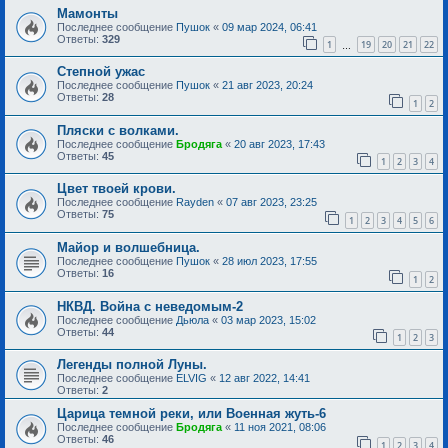
Мамонты
Последнее сообщение
Пушок
«
09 мар 2024, 06:41
Ответы:
329
1
19
20
21
22
…
Степной ужас
Последнее сообщение
Пушок
«
21 авг 2023, 20:24
Ответы:
28
1
2
Пляски с волками.
Последнее сообщение
Бродяга
«
20 авг 2023, 17:43
Ответы:
45
1
2
3
4
Цвет твоей крови.
Последнее сообщение
Rayden
«
07 авг 2023, 23:25
Ответы:
75
1
2
3
4
5
6
Майор и волшебница.
Последнее сообщение
Пушок
«
28 июл 2023, 17:55
Ответы:
16
1
2
НКВД. Война с неведомым-2
Последнее сообщение
Дьюла
«
03 мар 2023, 15:02
Ответы:
44
1
2
3
Легенды полной Луны.
Последнее сообщение
ELVIG
«
12 авг 2022, 14:41
Ответы:
2
Царица темной реки, или Военная жуть-6
Последнее сообщение
Бродяга
«
11 ноя 2021, 08:06
Ответы:
46
1
2
3
4