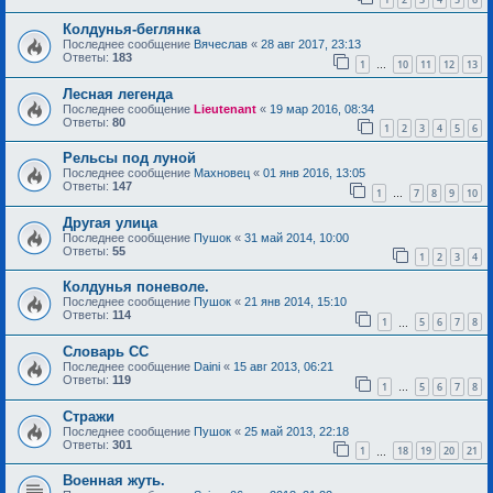
Колдунья-беглянка
Последнее сообщение
Вячеслав
«
28 авг 2017, 23:13
Ответы:
183
1
10
11
12
13
…
Лесная легенда
Последнее сообщение
Lieutenant
«
19 мар 2016, 08:34
Ответы:
80
1
2
3
4
5
6
Рельсы под луной
Последнее сообщение
Махновец
«
01 янв 2016, 13:05
Ответы:
147
1
7
8
9
10
…
Другая улица
Последнее сообщение
Пушок
«
31 май 2014, 10:00
Ответы:
55
1
2
3
4
Колдунья поневоле.
Последнее сообщение
Пушок
«
21 янв 2014, 15:10
Ответы:
114
1
5
6
7
8
…
Словарь СС
Последнее сообщение
Daini
«
15 авг 2013, 06:21
Ответы:
119
1
5
6
7
8
…
Стражи
Последнее сообщение
Пушок
«
25 май 2013, 22:18
Ответы:
301
1
18
19
20
21
…
Военная жуть.