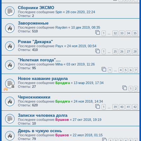
Сборники ЭКСМО
Последнее сообщение
Spin
«
28 сен 2020, 22:24
Ответы:
2
Завороженные
Последнее сообщение
Rayden
«
10 дек 2019, 08:35
Ответы:
510
1
32
33
34
35
…
Роман "Дикарка"
Последнее сообщение
Раух
«
24 ноя 2019, 00:54
Ответы:
410
1
25
26
27
28
…
"Нелетная погода"....
Последнее сообщение
Miha
«
03 окт 2019, 11:26
Ответы:
95
1
4
5
6
7
…
Новое название раздела
Последнее сообщение
Бродяга
«
13 мар 2019, 17:34
Ответы:
27
1
2
Чернокнижники
Последнее сообщение
Бродяга
«
24 ноя 2018, 14:34
Ответы:
620
1
39
40
41
42
…
Записки человека долга
Последнее сообщение
Бушков
«
27 окт 2018, 19:19
Ответы:
10
Дверь в чужую осень
Последнее сообщение
Бушков
«
22 июл 2018, 01:15
Ответы:
79
1
2
3
4
5
6