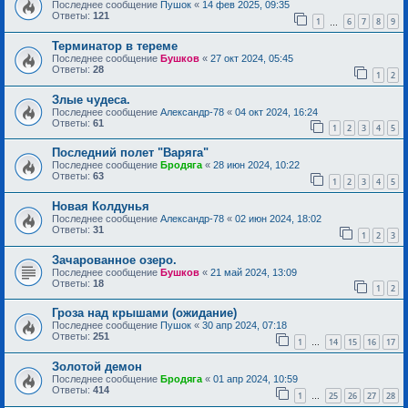
Последнее сообщение
Пушок
«
14 фев 2025, 09:35
Ответы:
121
1
6
7
8
9
…
Терминатор в тереме
Последнее сообщение
Бушков
«
27 окт 2024, 05:45
Ответы:
28
1
2
Злые чудеса.
Последнее сообщение
Александр-78
«
04 окт 2024, 16:24
Ответы:
61
1
2
3
4
5
Последний полет "Варяга"
Последнее сообщение
Бродяга
«
28 июн 2024, 10:22
Ответы:
63
1
2
3
4
5
Новая Колдунья
Последнее сообщение
Александр-78
«
02 июн 2024, 18:02
Ответы:
31
1
2
3
Зачарованное озеро.
Последнее сообщение
Бушков
«
21 май 2024, 13:09
Ответы:
18
1
2
Гроза над крышами (ожидание)
Последнее сообщение
Пушок
«
30 апр 2024, 07:18
Ответы:
251
1
14
15
16
17
…
Золотой демон
Последнее сообщение
Бродяга
«
01 апр 2024, 10:59
Ответы:
414
1
25
26
27
28
…