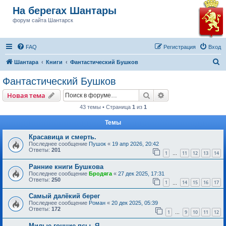
На берегах Шантары
форум сайта Шантарск
FAQ
Регистрация
Вход
П
Шантара
Книги
Фантастический Бушков
о
Фантастический Бушков
и
Поиск
Расширенный пои
Новая тема
с
43 темы • Страница
1
из
1
к
Темы
Красавица и смерть.
Последнее сообщение
Пушок
«
19 апр 2026, 20:42
Ответы:
201
1
11
12
13
14
…
Ранние книги Бушкова
Последнее сообщение
Бродяга
«
27 дек 2025, 17:31
Ответы:
250
1
14
15
16
17
…
Самый далёкий берег
Последнее сообщение
Роман
«
20 дек 2025, 05:39
Ответы:
172
1
9
10
11
12
…
Милые гончие псы. Я