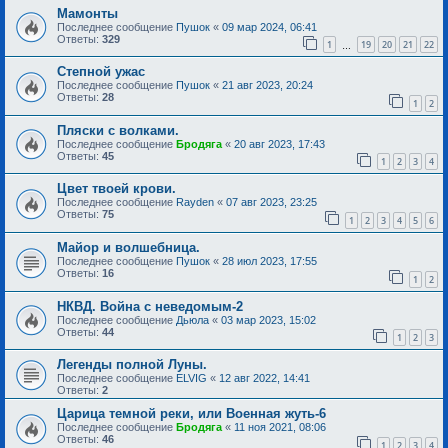
Мамонты
Последнее сообщение
Пушок
«
09 мар 2024, 06:41
Ответы:
329
1
19
20
21
22
…
Степной ужас
Последнее сообщение
Пушок
«
21 авг 2023, 20:24
Ответы:
28
1
2
Пляски с волками.
Последнее сообщение
Бродяга
«
20 авг 2023, 17:43
Ответы:
45
1
2
3
4
Цвет твоей крови.
Последнее сообщение
Rayden
«
07 авг 2023, 23:25
Ответы:
75
1
2
3
4
5
6
Майор и волшебница.
Последнее сообщение
Пушок
«
28 июл 2023, 17:55
Ответы:
16
1
2
НКВД. Война с неведомым-2
Последнее сообщение
Дьюла
«
03 мар 2023, 15:02
Ответы:
44
1
2
3
Легенды полной Луны.
Последнее сообщение
ELVIG
«
12 авг 2022, 14:41
Ответы:
2
Царица темной реки, или Военная жуть-6
Последнее сообщение
Бродяга
«
11 ноя 2021, 08:06
Ответы:
46
1
2
3
4