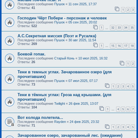
Последнее сообщение
Пушок
«
11 сен 2025, 17:37
Ответы:
41
1
2
3
Господин Чёрт Побери - персонаж и человек
Последнее сообщение
Пушок
«
05 сен 2025, 20:02
Ответы:
522
1
32
33
34
35
…
А.С.Секретная миссия (Поэт и Русалка)
Последнее сообщение
Пушок
«
30 авг 2025, 11:54
Ответы:
269
1
15
16
17
18
…
Боевой гопак.
Последнее сообщение
Старый Конь
«
10 июл 2025, 16:32
Ответы:
26
1
2
Тени в темных углах. Зачарованное озеро (для
прочитавших)
Последнее сообщение
Пушок
«
07 июл 2025, 07:17
Ответы:
73
1
2
3
4
5
Тени в тёмных углах: Гроза над крышами. (для
прочитавших)
Последнее сообщение
Twilight
«
26 фев 2025, 13:07
Ответы:
104
1
4
5
6
7
…
Вот колода полетела...
Последнее сообщение
Rayden
«
24 фев 2025, 23:32
Ответы:
71
1
2
3
4
5
Зачарованное озеро, зачарованный лес. (ожидание)