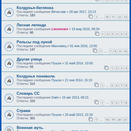
Колдунья-беглянка
Последнее сообщение
Вячеслав
«
28 авг 2017, 23:13
Ответы:
183
1
10
11
12
13
…
Лесная легенда
Последнее сообщение
Lieutenant
«
19 мар 2016, 08:34
Ответы:
80
1
2
3
4
5
6
Рельсы под луной
Последнее сообщение
Махновец
«
01 янв 2016, 13:05
Ответы:
147
1
7
8
9
10
…
Другая улица
Последнее сообщение
Пушок
«
31 май 2014, 10:00
Ответы:
55
1
2
3
4
Колдунья поневоле.
Последнее сообщение
Пушок
«
21 янв 2014, 15:10
Ответы:
114
1
5
6
7
8
…
Словарь СС
Последнее сообщение
Daini
«
15 авг 2013, 06:21
Ответы:
119
1
5
6
7
8
…
Стражи
Последнее сообщение
Пушок
«
25 май 2013, 22:18
Ответы:
301
1
18
19
20
21
…
Военная жуть.