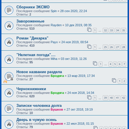
Сборники ЭКСМО
Последнее сообщение
Spin
«
28 сен 2020, 22:24
Ответы:
2
Завороженные
Последнее сообщение
Rayden
«
10 дек 2019, 08:35
Ответы:
510
1
32
33
34
35
…
Роман "Дикарка"
Последнее сообщение
Раух
«
24 ноя 2019, 00:54
Ответы:
410
1
25
26
27
28
…
"Нелетная погода"....
Последнее сообщение
Miha
«
03 окт 2019, 11:26
Ответы:
95
1
4
5
6
7
…
Новое название раздела
Последнее сообщение
Бродяга
«
13 мар 2019, 17:34
Ответы:
27
1
2
Чернокнижники
Последнее сообщение
Бродяга
«
24 ноя 2018, 14:34
Ответы:
620
1
39
40
41
42
…
Записки человека долга
Последнее сообщение
Бушков
«
27 окт 2018, 19:19
Ответы:
10
Дверь в чужую осень
Последнее сообщение
Бушков
«
22 июл 2018, 01:15
Ответы:
79
1
2
3
4
5
6