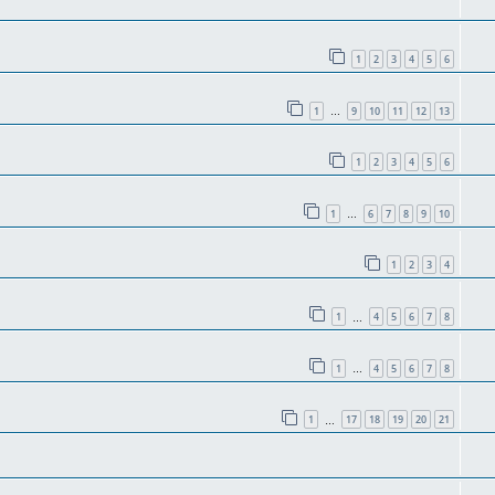
1
2
3
4
5
6
1
9
10
11
12
13
…
1
2
3
4
5
6
1
6
7
8
9
10
…
1
2
3
4
1
4
5
6
7
8
…
1
4
5
6
7
8
…
1
17
18
19
20
21
…