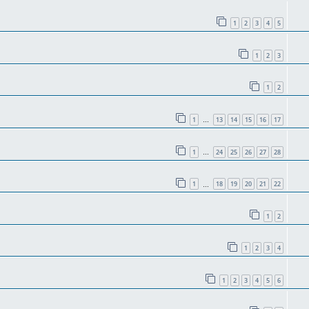
1
2
3
4
5
1
2
3
1
2
1
13
14
15
16
17
…
1
24
25
26
27
28
…
1
18
19
20
21
22
…
1
2
1
2
3
4
1
2
3
4
5
6