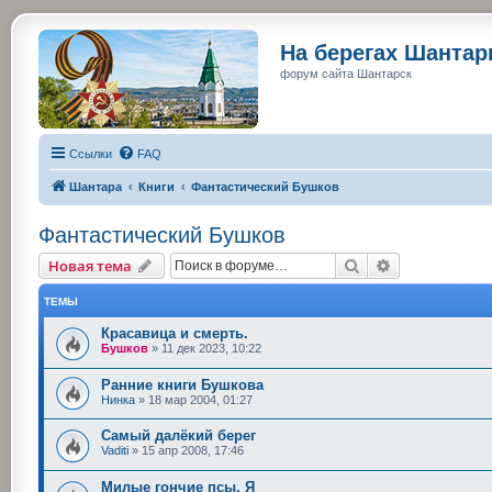
На берегах Шанта
форум сайта Шантарск
Ссылки
FAQ
Шантара
Книги
Фантастический Бушков
Фантастический Бушков
Поиск
Расширенный
Новая тема
ТЕМЫ
Красавица и смерть.
Бушков
»
11 дек 2023, 10:22
Ранние книги Бушкова
Нинка
»
18 мар 2004, 01:27
Самый далёкий берег
Vaditi
»
15 апр 2008, 17:46
Милые гончие псы. Я