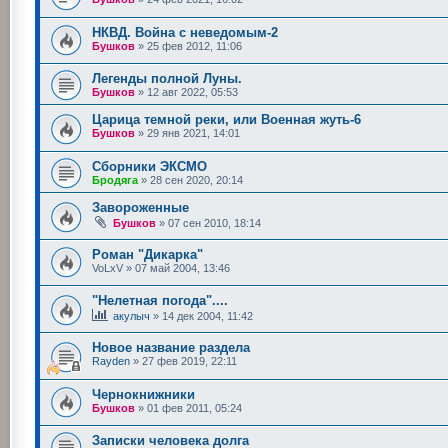
НКВД. Война с неведомым-2
Бушков
»
25 фев 2012, 11:06
Легенды полной Луны.
Бушков
»
12 авг 2022, 05:53
Царица темной реки, или Военная жуть-6
Бушков
»
29 янв 2021, 14:01
Сборники ЭКСМО
Бродяга
»
28 сен 2020, 20:14
Завороженные
Бушков
»
07 сен 2010, 18:14
Роман "Дикарка"
VoLxV
»
07 май 2004, 13:46
"Нелетная погода"....
акулыч
»
14 дек 2004, 11:42
Новое название раздела
Rayden
»
27 фев 2019, 22:11
Чернокнижники
Бушков
»
01 фев 2011, 05:24
Записки человека долга