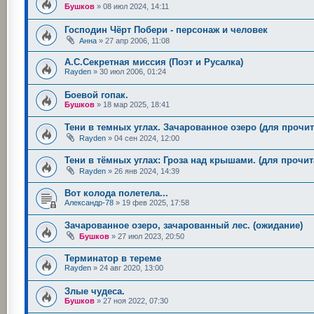
Бушков
»
08 июл 2024, 14:11
Господин Чёрт Побери - персонаж и человек
Анна
»
27 апр 2006, 11:08
А.С.Секретная миссия (Поэт и Русалка)
Rayden
»
30 июл 2006, 01:24
Боевой гопак.
Бушков
»
18 мар 2025, 18:41
Тени в темных углах. Зачарованное озеро (для прочи
Rayden
»
04 сен 2024, 12:00
Тени в тёмных углах: Гроза над крышами. (для прочи
Rayden
»
26 янв 2024, 14:39
Вот колода полетела...
Александр-78
»
19 фев 2025, 17:58
Зачарованное озеро, зачарованный лес. (ожидание)
Бушков
»
27 июл 2023, 20:50
Терминатор в тереме
Rayden
»
24 авг 2020, 13:00
Злые чудеса.
Бушков
»
27 ноя 2022, 07:30