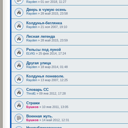
Rayden
»
01 окт 2018, 11:27
Дверь в чужую осень
Rayden
»
28 май 2015, 23:58
Колдунья-беглянка
Rayden
»
21 ноя 2007, 19:10
Лесная легенда
Rayden
»
28 май 2015, 23:59
Рельсы под луной
ELVIG
»
25 фев 2014, 17:24
Другая улица
Rayden
»
18 мар 2014, 01:48
Колдунья поневоле.
Rayden
»
13 мар 2007, 12:25
Словарь СС
Throll1
»
09 янв 2012, 17:28
Стражи
Бушков
»
10 янв 2011, 13:05
Военная жуть.
Бушков
»
14 май 2012, 12:31
Неопубликованное