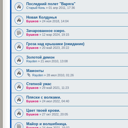
Последний полет "Варяга"
Старый Конь
»
01 апр 2011, 17:36
Новая Колдунья
Бушков
»
24 ноя 2018, 14:04
Зачарованное озеро.
Бушков
»
12 мар 2024, 19:15
Гроза над крышами (ожидание)
Бушков
»
20 май 2023, 20:22
Золотой демон
Rayden
»
21 июл 2010, 13:08
Мамонты
Rayden
»
28 июл 2010, 01:26
Степной ужас
Бушков
»
29 май 2021, 11:23
Пляски с волками.
Бушков
»
24 июл 2022, 04:40
Цвет твоей крови.
Бушков
»
27 окт 2022, 20:05
Майор и волшебница.
Бушков
»
24 фев 2021, 16:02