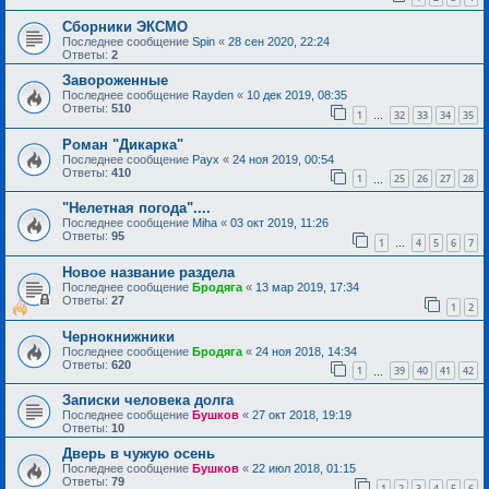
Сборники ЭКСМО
Последнее сообщение
Spin
«
28 сен 2020, 22:24
Ответы:
2
Завороженные
Последнее сообщение
Rayden
«
10 дек 2019, 08:35
Ответы:
510
1
32
33
34
35
…
Роман "Дикарка"
Последнее сообщение
Раух
«
24 ноя 2019, 00:54
Ответы:
410
1
25
26
27
28
…
"Нелетная погода"....
Последнее сообщение
Miha
«
03 окт 2019, 11:26
Ответы:
95
1
4
5
6
7
…
Новое название раздела
Последнее сообщение
Бродяга
«
13 мар 2019, 17:34
Ответы:
27
1
2
Чернокнижники
Последнее сообщение
Бродяга
«
24 ноя 2018, 14:34
Ответы:
620
1
39
40
41
42
…
Записки человека долга
Последнее сообщение
Бушков
«
27 окт 2018, 19:19
Ответы:
10
Дверь в чужую осень
Последнее сообщение
Бушков
«
22 июл 2018, 01:15
Ответы:
79
1
2
3
4
5
6