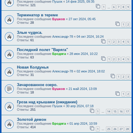
Последнее сообщение
Пушок
«
14 фев 2025, 09:35
Ответы:
121
1
6
7
8
9
…
Терминатор в тереме
Последнее сообщение
Бушков
«
27 окт 2024, 05:45
Ответы:
28
1
2
Злые чудеса.
Последнее сообщение
Александр-78
«
04 окт 2024, 16:24
Ответы:
61
1
2
3
4
5
Последний полет "Варяга"
Последнее сообщение
Бродяга
«
28 июн 2024, 10:22
Ответы:
63
1
2
3
4
5
Новая Колдунья
Последнее сообщение
Александр-78
«
02 июн 2024, 18:02
Ответы:
31
1
2
3
Зачарованное озеро.
Последнее сообщение
Бушков
«
21 май 2024, 13:09
Ответы:
18
1
2
Гроза над крышами (ожидание)
Последнее сообщение
Пушок
«
30 апр 2024, 07:18
Ответы:
251
1
14
15
16
17
…
Золотой демон
Последнее сообщение
Бродяга
«
01 апр 2024, 10:59
Ответы:
414
1
25
26
27
28
…