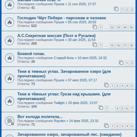
Последнее сообщение
Пушок
«
11 сен 2025, 17:37
Ответы:
41
1
2
3
Господин Чёрт Побери - персонаж и человек
Последнее сообщение
Пушок
«
05 сен 2025, 20:02
Ответы:
522
1
32
33
34
35
…
А.С.Секретная миссия (Поэт и Русалка)
Последнее сообщение
Пушок
«
30 авг 2025, 11:54
Ответы:
269
1
15
16
17
18
…
Боевой гопак.
Последнее сообщение
Старый Конь
«
10 июл 2025, 16:32
Ответы:
26
1
2
Тени в темных углах. Зачарованное озеро (для
прочитавших)
Последнее сообщение
Пушок
«
07 июл 2025, 07:17
Ответы:
73
1
2
3
4
5
Тени в тёмных углах: Гроза над крышами. (для
прочитавших)
Последнее сообщение
Twilight
«
26 фев 2025, 13:07
Ответы:
104
1
4
5
6
7
…
Вот колода полетела...
Последнее сообщение
Rayden
«
24 фев 2025, 23:32
Ответы:
71
1
2
3
4
5
Зачарованное озеро, зачарованный лес. (ожидание)