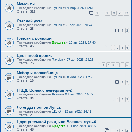
Мамонты
Последнее сообщение
Пушок
«
09 мар 2024, 06:41
Ответы:
329
1
19
20
21
22
…
Степной ужас
Последнее сообщение
Пушок
«
21 авг 2023, 20:24
Ответы:
28
1
2
Пляски с волками.
Последнее сообщение
Бродяга
«
20 авг 2023, 17:43
Ответы:
45
1
2
3
4
Цвет твоей крови.
Последнее сообщение
Rayden
«
07 авг 2023, 23:25
Ответы:
75
1
2
3
4
5
6
Майор и волшебница.
Последнее сообщение
Пушок
«
28 июл 2023, 17:55
Ответы:
16
1
2
НКВД. Война с неведомым-2
Последнее сообщение
Дьюла
«
03 мар 2023, 15:02
Ответы:
44
1
2
3
Легенды полной Луны.
Последнее сообщение
ELVIG
«
12 авг 2022, 14:41
Ответы:
2
Царица темной реки, или Военная жуть-6
Последнее сообщение
Бродяга
«
11 ноя 2021, 08:06
Ответы:
46
1
2
3
4