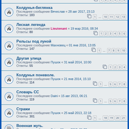
Колдунья-беглянка
Последнее сообщение
Вячеслав
«
28 авг 2017, 23:13
Ответы:
183
1
10
11
12
13
…
Лесная легенда
Последнее сообщение
Lieutenant
«
19 мар 2016, 08:34
Ответы:
80
1
2
3
4
5
6
Рельсы под луной
Последнее сообщение
Махновец
«
01 янв 2016, 13:05
Ответы:
147
1
7
8
9
10
…
Другая улица
Последнее сообщение
Пушок
«
31 май 2014, 10:00
Ответы:
55
1
2
3
4
Колдунья поневоле.
Последнее сообщение
Пушок
«
21 янв 2014, 15:10
Ответы:
114
1
5
6
7
8
…
Словарь СС
Последнее сообщение
Daini
«
15 авг 2013, 06:21
Ответы:
119
1
5
6
7
8
…
Стражи
Последнее сообщение
Пушок
«
25 май 2013, 22:18
Ответы:
301
1
18
19
20
21
…
Военная жуть.