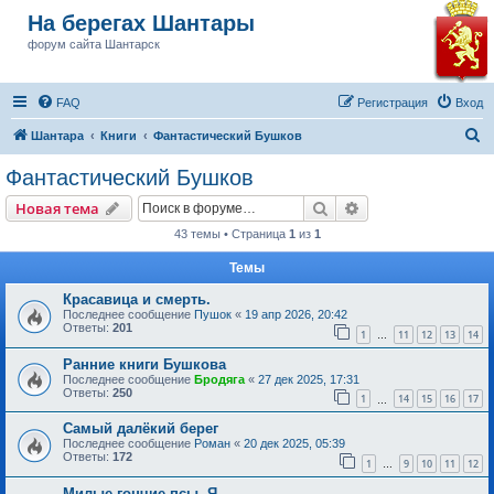
На берегах Шантары
форум сайта Шантарск
FAQ
Регистрация
Вход
П
Шантара
Книги
Фантастический Бушков
о
Фантастический Бушков
и
Поиск
Расширенный пои
Новая тема
с
43 темы • Страница
1
из
1
к
Темы
Красавица и смерть.
Последнее сообщение
Пушок
«
19 апр 2026, 20:42
Ответы:
201
1
11
12
13
14
…
Ранние книги Бушкова
Последнее сообщение
Бродяга
«
27 дек 2025, 17:31
Ответы:
250
1
14
15
16
17
…
Самый далёкий берег
Последнее сообщение
Роман
«
20 дек 2025, 05:39
Ответы:
172
1
9
10
11
12
…
Милые гончие псы. Я