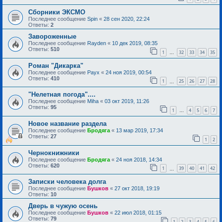
Сборники ЭКСМО
Последнее сообщение
Spin
«
28 сен 2020, 22:24
Ответы:
2
Завороженные
Последнее сообщение
Rayden
«
10 дек 2019, 08:35
Ответы:
510
1
32
33
34
35
…
Роман "Дикарка"
Последнее сообщение
Раух
«
24 ноя 2019, 00:54
Ответы:
410
1
25
26
27
28
…
"Нелетная погода"....
Последнее сообщение
Miha
«
03 окт 2019, 11:26
Ответы:
95
1
4
5
6
7
…
Новое название раздела
Последнее сообщение
Бродяга
«
13 мар 2019, 17:34
Ответы:
27
1
2
Чернокнижники
Последнее сообщение
Бродяга
«
24 ноя 2018, 14:34
Ответы:
620
1
39
40
41
42
…
Записки человека долга
Последнее сообщение
Бушков
«
27 окт 2018, 19:19
Ответы:
10
Дверь в чужую осень
Последнее сообщение
Бушков
«
22 июл 2018, 01:15
Ответы:
79
1
2
3
4
5
6