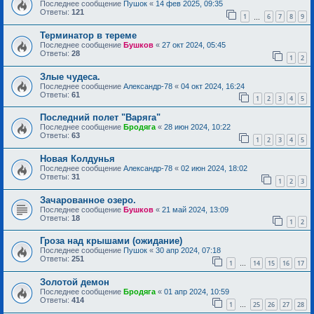
Последнее сообщение
Пушок
«
14 фев 2025, 09:35
Ответы:
121
1
6
7
8
9
…
Терминатор в тереме
Последнее сообщение
Бушков
«
27 окт 2024, 05:45
Ответы:
28
1
2
Злые чудеса.
Последнее сообщение
Александр-78
«
04 окт 2024, 16:24
Ответы:
61
1
2
3
4
5
Последний полет "Варяга"
Последнее сообщение
Бродяга
«
28 июн 2024, 10:22
Ответы:
63
1
2
3
4
5
Новая Колдунья
Последнее сообщение
Александр-78
«
02 июн 2024, 18:02
Ответы:
31
1
2
3
Зачарованное озеро.
Последнее сообщение
Бушков
«
21 май 2024, 13:09
Ответы:
18
1
2
Гроза над крышами (ожидание)
Последнее сообщение
Пушок
«
30 апр 2024, 07:18
Ответы:
251
1
14
15
16
17
…
Золотой демон
Последнее сообщение
Бродяга
«
01 апр 2024, 10:59
Ответы:
414
1
25
26
27
28
…