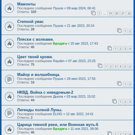
Мамонты
Последнее сообщение
Пушок
«
09 мар 2024, 06:41
Ответы:
329
1
19
20
21
22
…
Степной ужас
Последнее сообщение
Пушок
«
21 авг 2023, 20:24
Ответы:
28
1
2
Пляски с волками.
Последнее сообщение
Бродяга
«
20 авг 2023, 17:43
Ответы:
45
1
2
3
4
Цвет твоей крови.
Последнее сообщение
Rayden
«
07 авг 2023, 23:25
Ответы:
75
1
2
3
4
5
6
Майор и волшебница.
Последнее сообщение
Пушок
«
28 июл 2023, 17:55
Ответы:
16
1
2
НКВД. Война с неведомым-2
Последнее сообщение
Дьюла
«
03 мар 2023, 15:02
Ответы:
44
1
2
3
Легенды полной Луны.
Последнее сообщение
ELVIG
«
12 авг 2022, 14:41
Ответы:
2
Царица темной реки, или Военная жуть-6
Последнее сообщение
Бродяга
«
11 ноя 2021, 08:06
Ответы:
46
1
2
3
4