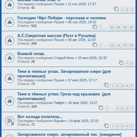
Последнее сообщение
Пушок
«
11 сен 2025, 17:37
Ответы:
41
1
2
3
Господин Чёрт Побери - персонаж и человек
Последнее сообщение
Пушок
«
05 сен 2025, 20:02
Ответы:
522
1
32
33
34
35
…
А.С.Секретная миссия (Поэт и Русалка)
Последнее сообщение
Пушок
«
30 авг 2025, 11:54
Ответы:
269
1
15
16
17
18
…
Боевой гопак.
Последнее сообщение
Старый Конь
«
10 июл 2025, 16:32
Ответы:
26
1
2
Тени в темных углах. Зачарованное озеро (для
прочитавших)
Последнее сообщение
Пушок
«
07 июл 2025, 07:17
Ответы:
73
1
2
3
4
5
Тени в тёмных углах: Гроза над крышами. (для
прочитавших)
Последнее сообщение
Twilight
«
26 фев 2025, 13:07
Ответы:
104
1
4
5
6
7
…
Вот колода полетела...
Последнее сообщение
Rayden
«
24 фев 2025, 23:32
Ответы:
71
1
2
3
4
5
Зачарованное озеро, зачарованный лес. (ожидание)