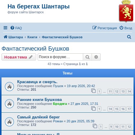
На берегах Шантары
форум сайта Шантарск
FAQ
Регистрация
Вход
П
Шантара
Книги
Фантастический Бушков
о
Фантастический Бушков
и
Поиск
Расширенный пои
Новая тема
с
43 темы • Страница
1
из
1
к
Темы
Красавица и смерть.
Последнее сообщение
Пушок
«
19 апр 2026, 20:42
Ответы:
201
1
11
12
13
14
…
Ранние книги Бушкова
Последнее сообщение
Бродяга
«
27 дек 2025, 17:31
Ответы:
250
1
14
15
16
17
…
Самый далёкий берег
Последнее сообщение
Роман
«
20 дек 2025, 05:39
Ответы:
172
1
9
10
11
12
…
Милые гончие псы. Я