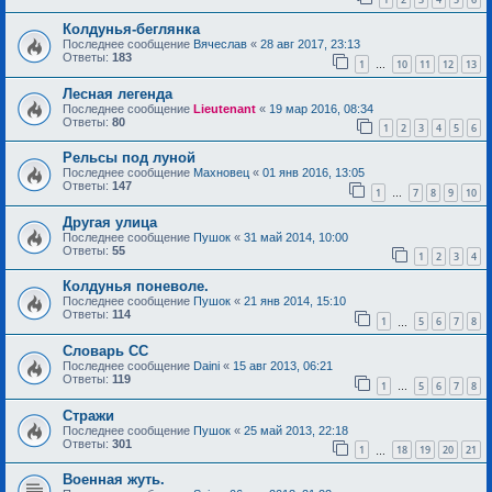
Колдунья-беглянка
Последнее сообщение
Вячеслав
«
28 авг 2017, 23:13
Ответы:
183
1
10
11
12
13
…
Лесная легенда
Последнее сообщение
Lieutenant
«
19 мар 2016, 08:34
Ответы:
80
1
2
3
4
5
6
Рельсы под луной
Последнее сообщение
Махновец
«
01 янв 2016, 13:05
Ответы:
147
1
7
8
9
10
…
Другая улица
Последнее сообщение
Пушок
«
31 май 2014, 10:00
Ответы:
55
1
2
3
4
Колдунья поневоле.
Последнее сообщение
Пушок
«
21 янв 2014, 15:10
Ответы:
114
1
5
6
7
8
…
Словарь СС
Последнее сообщение
Daini
«
15 авг 2013, 06:21
Ответы:
119
1
5
6
7
8
…
Стражи
Последнее сообщение
Пушок
«
25 май 2013, 22:18
Ответы:
301
1
18
19
20
21
…
Военная жуть.