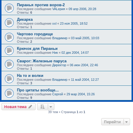
Пиранья против воров-2
Последнее сообщение
VALерия
«
09 апр 2006, 20:28
Ответы:
6
Дикарка
Последнее сообщение
xxl
«
23 ноя 2005, 18:52
Ответы:
1
Чертово городище
Последнее сообщение
Владимир
«
03 май 2005, 10:03
Ответы:
2
Крючок для Пираньи
Последнее сообщение
Ник
«
02 дек 2004, 14:07
Сварог: Железные паруса
Последнее сообщение
Директор
«
06 июн 2004, 22:46
Ответы:
1
На то и волки
Последнее сообщение
Владимир
«
11 май 2004, 12:27
Ответы:
3
Про цитаты вообще...
Последнее сообщение
Сергей
«
29 мар 2004, 15:26
Ответы:
9
Новая тема
39 тем • Страница
1
из
1
Перейти