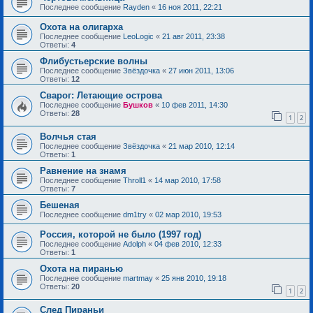
Последнее сообщение
Rayden
«
16 ноя 2011, 22:21
Охота на олигарха
Последнее сообщение
LeoLogic
«
21 авг 2011, 23:38
Ответы:
4
Флибустьерские волны
Последнее сообщение
Звёздочка
«
27 июн 2011, 13:06
Ответы:
12
Сварог: Летающие острова
Последнее сообщение
Бушков
«
10 фев 2011, 14:30
Ответы:
28
1
2
Волчья стая
Последнее сообщение
Звёздочка
«
21 мар 2010, 12:14
Ответы:
1
Равнение на знамя
Последнее сообщение
Throll1
«
14 мар 2010, 17:58
Ответы:
7
Бешеная
Последнее сообщение
dm1try
«
02 мар 2010, 19:53
Россия, которой не было (1997 год)
Последнее сообщение
Adolph
«
04 фев 2010, 12:33
Ответы:
1
Охота на пиранью
Последнее сообщение
martmay
«
25 янв 2010, 19:18
Ответы:
20
1
2
След Пираньи