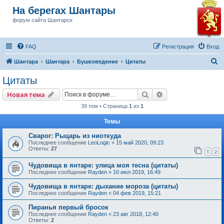
На берегах Шантары
форум сайта Шантарск
FAQ
Регистрация
Вход
П
Шантара
Шантара
Бушковедение
Цитаты
о
Цитаты
и
Поиск
Расширенный пои
Новая тема
с
39 тем • Страница
1
из
1
к
Темы
Сварог: Рыцарь из ниоткуда
Последнее сообщение
LeoLogic
«
15 май 2020, 09:23
Ответы:
27
1
2
Чудовища в янтаре: улица моя тесна (цитаты)
Последнее сообщение
Rayden
«
10 июл 2019, 16:49
Чудовища в янтаре: дыхание мороза (цитаты)
Последнее сообщение
Rayden
«
04 фев 2019, 15:21
Пиранья первый бросок
Последнее сообщение
Rayden
«
23 авг 2018, 12:40
Ответы:
2