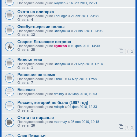
Последнее сообщение
Rayden
«
16 ноя 2011, 22:21
Охота на олигарха
Последнее сообщение
LeoLogic
«
21 авг 2011, 23:38
Ответы:
4
Флибустьерские волны
Последнее сообщение
Звёздочка
«
27 июн 2011, 13:06
Ответы:
12
Сварог: Летающие острова
Последнее сообщение
Бушков
«
10 фев 2011, 14:30
Ответы:
28
1
2
Волчья стая
Последнее сообщение
Звёздочка
«
21 мар 2010, 12:14
Ответы:
1
Равнение на знамя
Последнее сообщение
Throll1
«
14 мар 2010, 17:58
Ответы:
7
Бешеная
Последнее сообщение
dm1try
«
02 мар 2010, 19:53
Россия, которой не было (1997 год)
Последнее сообщение
Adolph
«
04 фев 2010, 12:33
Ответы:
1
Охота на пиранью
Последнее сообщение
martmay
«
25 янв 2010, 19:18
Ответы:
20
1
2
След Пираньи