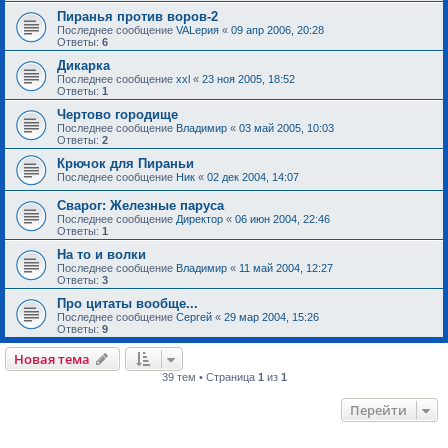
Пиранья против воров-2
Последнее сообщение
VALерия
«
09 апр 2006, 20:28
Ответы:
6
Дикарка
Последнее сообщение
xxl
«
23 ноя 2005, 18:52
Ответы:
1
Чертово городище
Последнее сообщение
Владимир
«
03 май 2005, 10:03
Ответы:
2
Крючок для Пираньи
Последнее сообщение
Ник
«
02 дек 2004, 14:07
Сварог: Железные паруса
Последнее сообщение
Директор
«
06 июн 2004, 22:46
Ответы:
1
На то и волки
Последнее сообщение
Владимир
«
11 май 2004, 12:27
Ответы:
3
Про цитаты вообще...
Последнее сообщение
Сергей
«
29 мар 2004, 15:26
Ответы:
9
Новая тема
39 тем • Страница
1
из
1
Перейти