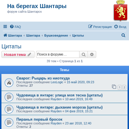
На берегах Шантары
форум сайта Шантарск
FAQ
Регистрация
Вход
П
Шантара
Шантара
Бушковедение
Цитаты
о
Цитаты
и
Поиск
Расширенный пои
Новая тема
с
39 тем • Страница
1
из
1
к
Темы
Сварог: Рыцарь из ниоткуда
Последнее сообщение
LeoLogic
«
15 май 2020, 09:23
Ответы:
27
1
2
Чудовища в янтаре: улица моя тесна (цитаты)
Последнее сообщение
Rayden
«
10 июл 2019, 16:49
Чудовища в янтаре: дыхание мороза (цитаты)
Последнее сообщение
Rayden
«
04 фев 2019, 15:21
Пиранья первый бросок
Последнее сообщение
Rayden
«
23 авг 2018, 12:40
Ответы:
2