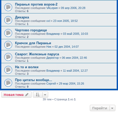
Пиранья против воров-2
Последнее сообщение
VALерия
«
09 апр 2006, 20:28
Ответы:
6
Дикарка
Последнее сообщение
xxl
«
23 ноя 2005, 18:52
Ответы:
1
Чертово городище
Последнее сообщение
Владимир
«
03 май 2005, 10:03
Ответы:
2
Крючок для Пираньи
Последнее сообщение
Ник
«
02 дек 2004, 14:07
Сварог: Железные паруса
Последнее сообщение
Директор
«
06 июн 2004, 22:46
Ответы:
1
На то и волки
Последнее сообщение
Владимир
«
11 май 2004, 12:27
Ответы:
3
Про цитаты вообще...
Последнее сообщение
Сергей
«
29 мар 2004, 15:26
Ответы:
9
Новая тема
39 тем • Страница
1
из
1
Перейти