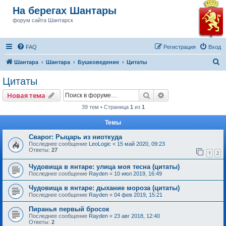
На берегах Шантары
форум сайта Шантарск
FAQ
Регистрация
Вход
П
Шантара
Шантара
Бушковедение
Цитаты
о
Цитаты
и
Поиск
Расширенный пои
Новая тема
с
39 тем • Страница
1
из
1
к
Темы
Сварог: Рыцарь из ниоткуда
Последнее сообщение
LeoLogic
«
15 май 2020, 09:23
Ответы:
27
1
2
Чудовища в янтаре: улица моя тесна (цитаты)
Последнее сообщение
Rayden
«
10 июл 2019, 16:49
Чудовища в янтаре: дыхание мороза (цитаты)
Последнее сообщение
Rayden
«
04 фев 2019, 15:21
Пиранья первый бросок
Последнее сообщение
Rayden
«
23 авг 2018, 12:40
Ответы:
2