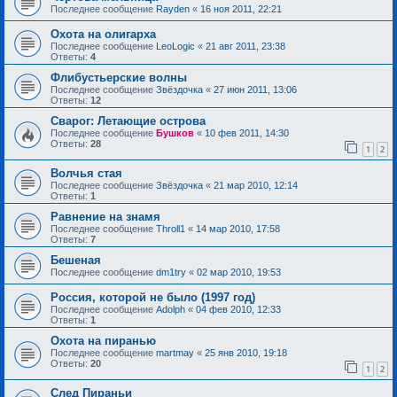
Последнее сообщение
Rayden
«
16 ноя 2011, 22:21
Охота на олигарха
Последнее сообщение
LeoLogic
«
21 авг 2011, 23:38
Ответы:
4
Флибустьерские волны
Последнее сообщение
Звёздочка
«
27 июн 2011, 13:06
Ответы:
12
Сварог: Летающие острова
Последнее сообщение
Бушков
«
10 фев 2011, 14:30
Ответы:
28
1
2
Волчья стая
Последнее сообщение
Звёздочка
«
21 мар 2010, 12:14
Ответы:
1
Равнение на знамя
Последнее сообщение
Throll1
«
14 мар 2010, 17:58
Ответы:
7
Бешеная
Последнее сообщение
dm1try
«
02 мар 2010, 19:53
Россия, которой не было (1997 год)
Последнее сообщение
Adolph
«
04 фев 2010, 12:33
Ответы:
1
Охота на пиранью
Последнее сообщение
martmay
«
25 янв 2010, 19:18
Ответы:
20
1
2
След Пираньи