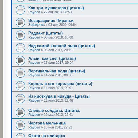
Как три мушкетера (цитаты)
Rayden
»
22 авг 2018, 08:53
Возвращение Пираньи
Звёздочка
»
03 дек 2009, 09:04
Радиант (цитаты)
Rayden
»
08 мар 2018, 18:00
Над самой клеткой льва (цитаты)
Rayden
»
05 сен 2017, 20:19
Алый, как снег (цитаты)
Rayden
»
27 фев 2017, 09:04
Вертикальная вода (цитаты)
Rayden
»
14 сен 2015, 00:36
Король и его королева (цитаты)
Rayden
»
14 июл 2014, 00:01
Из ниоткуда в никуда - Цитаты
Rayden
»
22 июл 2013, 22:46
Слепые солдаты. Цитаты.
Rayden
»
29 мар 2013, 22:41
Чертова мельница
Rayden
»
16 ноя 2011, 22:21
Охота на олигарха