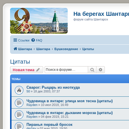
На берегах Шанта
форум сайта Шантарск
Ссылки
FAQ
Шантара
Шантара
Бушковедение
Цитаты
Цитаты
Поиск
Расширенный
Новая тема
ТЕМЫ
Сварог: Рыцарь из ниоткуда
50
»
18 дек 2003, 07:37
Чудовища в янтаре: улица моя тесна (цитаты)
Rayden
»
10 июл 2019, 16:49
Чудовища в янтаре: дыхание мороза (цитаты)
Rayden
»
04 фев 2019, 15:21
Пиранья первый бросок
dm1try
»
02 мар 2010, 19:50