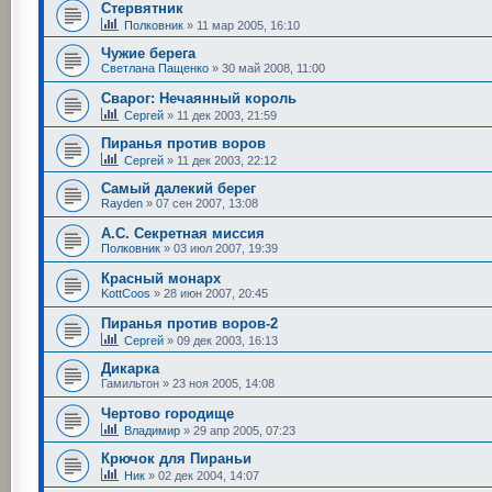
Стервятник
Полковник
»
11 мар 2005, 16:10
Чужие берега
Светлана Пащенко
»
30 май 2008, 11:00
Сварог: Нечаянный король
Сергей
»
11 дек 2003, 21:59
Пиранья против воров
Сергей
»
11 дек 2003, 22:12
Самый далекий берег
Rayden
»
07 сен 2007, 13:08
А.С. Секретная миссия
Полковник
»
03 июл 2007, 19:39
Красный монарх
KottCoos
»
28 июн 2007, 20:45
Пиранья против воров-2
Сергей
»
09 дек 2003, 16:13
Дикарка
Гамильтон
»
23 ноя 2005, 14:08
Чертово городище
Владимир
»
29 апр 2005, 07:23
Крючок для Пираньи
Ник
»
02 дек 2004, 14:07