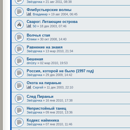
Звёздочка
»
21 авг 2011, 08:38
Флибустьерские волны
Владимир
»
19 авг 2004, 06:45
Сварог: Летающие острова
50
»
18 дек 2003, 07:46
Волчья стая
Юлики
»
30 окт 2008, 14:40
Равнение на знамя
Звёздочка
»
13 мар 2010, 21:34
Бешеная
dm1try
»
02 мар 2010, 19:53
Россия, которой не было (1997 год)
Звёздочка
»
29 дек 2009, 14:42
Охота на пиранью
Сергей
»
11 дек 2003, 22:10
След Пираньи
Звёздочка
»
16 янв 2010, 17:38
Непристойный танец
Звёздочка
»
09 янв 2010, 13:36
Кодекс наёмника
Звёздочка
»
07 янв 2010, 11:46