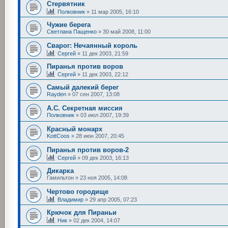
Стервятник
Полковник
»
11 мар 2005, 16:10
Чужие берега
Светлана Пащенко
»
30 май 2008, 11:00
Сварог: Нечаянный король
Сергей
»
11 дек 2003, 21:59
Пиранья против воров
Сергей
»
11 дек 2003, 22:12
Самый далекий берег
Rayden
»
07 сен 2007, 13:08
А.С. Секретная миссия
Полковник
»
03 июл 2007, 19:39
Красный монарх
KottCoos
»
28 июн 2007, 20:45
Пиранья против воров-2
Сергей
»
09 дек 2003, 16:13
Дикарка
Гамильтон
»
23 ноя 2005, 14:08
Чертово городище
Владимир
»
29 апр 2005, 07:23
Крючок для Пираньи
Ник
»
02 дек 2004, 14:07