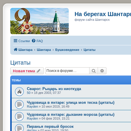
На берегах Шанта
форум сайта Шантарск
Ссылки
FAQ
Шантара
Шантара
Бушковедение
Цитаты
Цитаты
Поиск
Расширенный
Новая тема
ТЕМЫ
Сварог: Рыцарь из ниоткуда
50
»
18 дек 2003, 07:37
Чудовища в янтаре: улица моя тесна (цитаты)
Rayden
»
10 июл 2019, 16:49
Чудовища в янтаре: дыхание мороза (цитаты)
Rayden
»
04 фев 2019, 15:21
Пиранья первый бросок
dm1try
»
02 мар 2010, 19:50