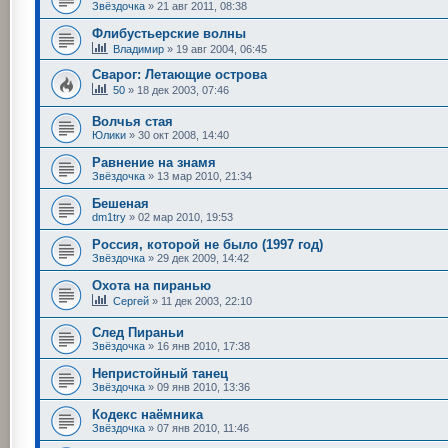
Звёздочка
»
21 авг 2011, 08:38
Флибустьерские волны
Владимир
»
19 авг 2004, 06:45
Сварог: Летающие острова
50
»
18 дек 2003, 07:46
Волчья стая
Юлики
»
30 окт 2008, 14:40
Равнение на знамя
Звёздочка
»
13 мар 2010, 21:34
Бешеная
dm1try
»
02 мар 2010, 19:53
Россия, которой не было (1997 год)
Звёздочка
»
29 дек 2009, 14:42
Охота на пиранью
Сергей
»
11 дек 2003, 22:10
След Пираньи
Звёздочка
»
16 янв 2010, 17:38
Непристойный танец
Звёздочка
»
09 янв 2010, 13:36
Кодекс наёмника
Звёздочка
»
07 янв 2010, 11:46