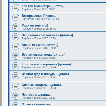
Как три мушкетера (цитаты)
Rayden
»
22 авг 2018, 08:53
Возвращение Пираньи
Звёздочка
»
03 дек 2009, 09:04
Радиант (цитаты)
Rayden
»
08 мар 2018, 18:00
Над самой клеткой льва (цитаты)
Rayden
»
05 сен 2017, 20:19
Алый, как снег (цитаты)
Rayden
»
27 фев 2017, 09:04
Вертикальная вода (цитаты)
Rayden
»
14 сен 2015, 00:36
Король и его королева (цитаты)
Rayden
»
14 июл 2014, 00:01
Из ниоткуда в никуда - Цитаты
Rayden
»
22 июл 2013, 22:46
Слепые солдаты. Цитаты.
Rayden
»
29 мар 2013, 22:41
Чертова мельница
Rayden
»
16 ноя 2011, 22:21
Охота на олигарха