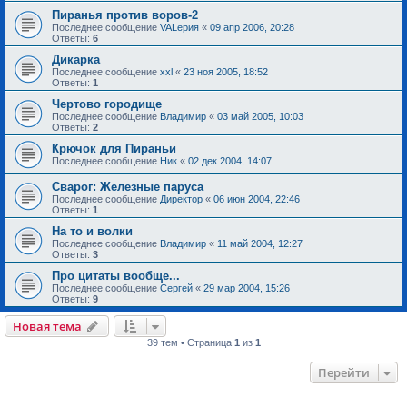
Пиранья против воров-2
Последнее сообщение
VALерия
«
09 апр 2006, 20:28
Ответы:
6
Дикарка
Последнее сообщение
xxl
«
23 ноя 2005, 18:52
Ответы:
1
Чертово городище
Последнее сообщение
Владимир
«
03 май 2005, 10:03
Ответы:
2
Крючок для Пираньи
Последнее сообщение
Ник
«
02 дек 2004, 14:07
Сварог: Железные паруса
Последнее сообщение
Директор
«
06 июн 2004, 22:46
Ответы:
1
На то и волки
Последнее сообщение
Владимир
«
11 май 2004, 12:27
Ответы:
3
Про цитаты вообще...
Последнее сообщение
Сергей
«
29 мар 2004, 15:26
Ответы:
9
Новая тема
39 тем • Страница
1
из
1
Перейти