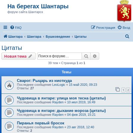
На берегах Шантары
форум сайта Шантарск
FAQ
Регистрация
Вход
П
Шантара
Шантара
Бушковедение
Цитаты
о
Цитаты
и
Поиск
Расширенный пои
Новая тема
с
39 тем • Страница
1
из
1
к
Темы
Сварог: Рыцарь из ниоткуда
Последнее сообщение
LeoLogic
«
15 май 2020, 09:23
Ответы:
27
1
2
Чудовища в янтаре: улица моя тесна (цитаты)
Последнее сообщение
Rayden
«
10 июл 2019, 16:49
Чудовища в янтаре: дыхание мороза (цитаты)
Последнее сообщение
Rayden
«
04 фев 2019, 15:21
Пиранья первый бросок
Последнее сообщение
Rayden
«
23 авг 2018, 12:40
Ответы:
2