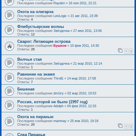
Последнее сообщение
Rayden
«
16 ноя 2011, 22:21
Охота на олигарха
Последнее сообщение
LeoLogic
«
21 авг 2011, 23:38
Ответы:
4
Флибустьерские волны
Последнее сообщение
Звёздочка
«
27 июн 2011, 13:06
Ответы:
12
Сварог: Летающие острова
Последнее сообщение
Бушков
«
10 фев 2011, 14:30
Ответы:
28
1
2
Волчья стая
Последнее сообщение
Звёздочка
«
21 мар 2010, 12:14
Ответы:
1
Равнение на знамя
Последнее сообщение
Throll1
«
14 мар 2010, 17:58
Ответы:
7
Бешеная
Последнее сообщение
dm1try
«
02 мар 2010, 19:53
Россия, которой не было (1997 год)
Последнее сообщение
Adolph
«
04 фев 2010, 12:33
Ответы:
1
Охота на пиранью
Последнее сообщение
martmay
«
25 янв 2010, 19:18
Ответы:
20
1
2
След Пираньи