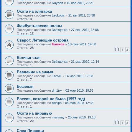
Последнее сообщение
Rayden
«
16 ноя 2011, 22:21
Охота на олигарха
Последнее сообщение
LeoLogic
«
21 авг 2011, 23:38
Ответы:
4
Флибустьерские волны
Последнее сообщение
Звёздочка
«
27 июн 2011, 13:06
Ответы:
12
Сварог: Летающие острова
Последнее сообщение
Бушков
«
10 фев 2011, 14:30
Ответы:
28
1
2
Волчья стая
Последнее сообщение
Звёздочка
«
21 мар 2010, 12:14
Ответы:
1
Равнение на знамя
Последнее сообщение
Throll1
«
14 мар 2010, 17:58
Ответы:
7
Бешеная
Последнее сообщение
dm1try
«
02 мар 2010, 19:53
Россия, которой не было (1997 год)
Последнее сообщение
Adolph
«
04 фев 2010, 12:33
Ответы:
1
Охота на пиранью
Последнее сообщение
martmay
«
25 янв 2010, 19:18
Ответы:
20
1
2
След Пираньи