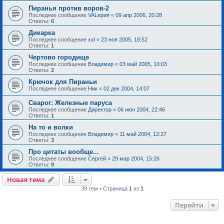
Пиранья против воров-2
Последнее сообщение
VALерия
«
09 апр 2006, 20:28
Ответы:
6
Дикарка
Последнее сообщение
xxl
«
23 ноя 2005, 18:52
Ответы:
1
Чертово городище
Последнее сообщение
Владимир
«
03 май 2005, 10:03
Ответы:
2
Крючок для Пираньи
Последнее сообщение
Ник
«
02 дек 2004, 14:07
Сварог: Железные паруса
Последнее сообщение
Директор
«
06 июн 2004, 22:46
Ответы:
1
На то и волки
Последнее сообщение
Владимир
«
11 май 2004, 12:27
Ответы:
3
Про цитаты вообще...
Последнее сообщение
Сергей
«
29 мар 2004, 15:26
Ответы:
9
Новая тема
39 тем • Страница
1
из
1
Перейти