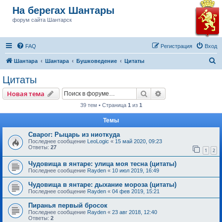
На берегах Шантары
форум сайта Шантарск
FAQ
Регистрация
Вход
П
Шантара
Шантара
Бушковедение
Цитаты
о
Цитаты
и
Поиск
Расширенный пои
Новая тема
с
39 тем • Страница
1
из
1
к
Темы
Сварог: Рыцарь из ниоткуда
Последнее сообщение
LeoLogic
«
15 май 2020, 09:23
Ответы:
27
1
2
Чудовища в янтаре: улица моя тесна (цитаты)
Последнее сообщение
Rayden
«
10 июл 2019, 16:49
Чудовища в янтаре: дыхание мороза (цитаты)
Последнее сообщение
Rayden
«
04 фев 2019, 15:21
Пиранья первый бросок
Последнее сообщение
Rayden
«
23 авг 2018, 12:40
Ответы:
2