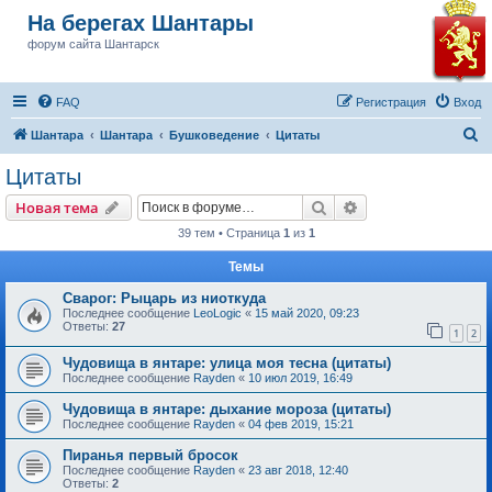
На берегах Шантары
форум сайта Шантарск
FAQ
Регистрация
Вход
П
Шантара
Шантара
Бушковедение
Цитаты
о
Цитаты
и
Поиск
Расширенный пои
Новая тема
с
39 тем • Страница
1
из
1
к
Темы
Сварог: Рыцарь из ниоткуда
Последнее сообщение
LeoLogic
«
15 май 2020, 09:23
Ответы:
27
1
2
Чудовища в янтаре: улица моя тесна (цитаты)
Последнее сообщение
Rayden
«
10 июл 2019, 16:49
Чудовища в янтаре: дыхание мороза (цитаты)
Последнее сообщение
Rayden
«
04 фев 2019, 15:21
Пиранья первый бросок
Последнее сообщение
Rayden
«
23 авг 2018, 12:40
Ответы:
2