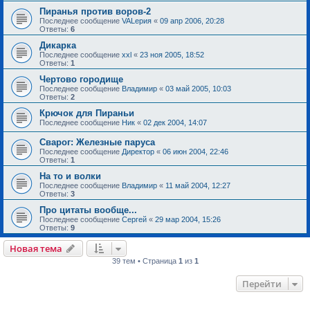
Пиранья против воров-2
Последнее сообщение
VALерия
«
09 апр 2006, 20:28
Ответы:
6
Дикарка
Последнее сообщение
xxl
«
23 ноя 2005, 18:52
Ответы:
1
Чертово городище
Последнее сообщение
Владимир
«
03 май 2005, 10:03
Ответы:
2
Крючок для Пираньи
Последнее сообщение
Ник
«
02 дек 2004, 14:07
Сварог: Железные паруса
Последнее сообщение
Директор
«
06 июн 2004, 22:46
Ответы:
1
На то и волки
Последнее сообщение
Владимир
«
11 май 2004, 12:27
Ответы:
3
Про цитаты вообще...
Последнее сообщение
Сергей
«
29 мар 2004, 15:26
Ответы:
9
Новая тема
39 тем • Страница
1
из
1
Перейти