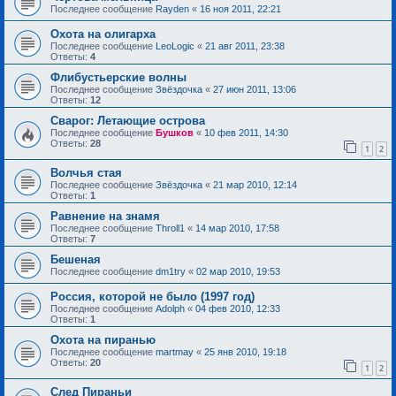
Последнее сообщение
Rayden
«
16 ноя 2011, 22:21
Охота на олигарха
Последнее сообщение
LeoLogic
«
21 авг 2011, 23:38
Ответы:
4
Флибустьерские волны
Последнее сообщение
Звёздочка
«
27 июн 2011, 13:06
Ответы:
12
Сварог: Летающие острова
Последнее сообщение
Бушков
«
10 фев 2011, 14:30
Ответы:
28
1
2
Волчья стая
Последнее сообщение
Звёздочка
«
21 мар 2010, 12:14
Ответы:
1
Равнение на знамя
Последнее сообщение
Throll1
«
14 мар 2010, 17:58
Ответы:
7
Бешеная
Последнее сообщение
dm1try
«
02 мар 2010, 19:53
Россия, которой не было (1997 год)
Последнее сообщение
Adolph
«
04 фев 2010, 12:33
Ответы:
1
Охота на пиранью
Последнее сообщение
martmay
«
25 янв 2010, 19:18
Ответы:
20
1
2
След Пираньи