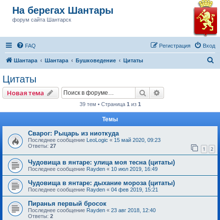
На берегах Шантары
форум сайта Шантарск
FAQ
Регистрация
Вход
П
Шантара
Шантара
Бушковедение
Цитаты
о
Цитаты
и
Поиск
Расширенный пои
Новая тема
с
39 тем • Страница
1
из
1
к
Темы
Сварог: Рыцарь из ниоткуда
Последнее сообщение
LeoLogic
«
15 май 2020, 09:23
Ответы:
27
1
2
Чудовища в янтаре: улица моя тесна (цитаты)
Последнее сообщение
Rayden
«
10 июл 2019, 16:49
Чудовища в янтаре: дыхание мороза (цитаты)
Последнее сообщение
Rayden
«
04 фев 2019, 15:21
Пиранья первый бросок
Последнее сообщение
Rayden
«
23 авг 2018, 12:40
Ответы:
2