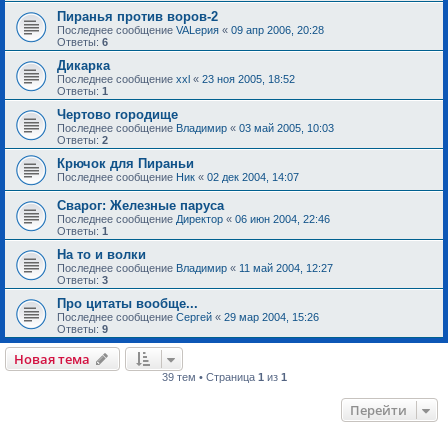
Пиранья против воров-2
Последнее сообщение
VALерия
«
09 апр 2006, 20:28
Ответы:
6
Дикарка
Последнее сообщение
xxl
«
23 ноя 2005, 18:52
Ответы:
1
Чертово городище
Последнее сообщение
Владимир
«
03 май 2005, 10:03
Ответы:
2
Крючок для Пираньи
Последнее сообщение
Ник
«
02 дек 2004, 14:07
Сварог: Железные паруса
Последнее сообщение
Директор
«
06 июн 2004, 22:46
Ответы:
1
На то и волки
Последнее сообщение
Владимир
«
11 май 2004, 12:27
Ответы:
3
Про цитаты вообще...
Последнее сообщение
Сергей
«
29 мар 2004, 15:26
Ответы:
9
Новая тема
39 тем • Страница
1
из
1
Перейти