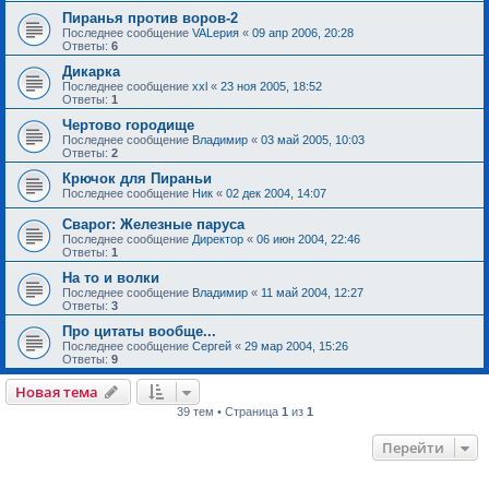
Пиранья против воров-2
Последнее сообщение
VALерия
«
09 апр 2006, 20:28
Ответы:
6
Дикарка
Последнее сообщение
xxl
«
23 ноя 2005, 18:52
Ответы:
1
Чертово городище
Последнее сообщение
Владимир
«
03 май 2005, 10:03
Ответы:
2
Крючок для Пираньи
Последнее сообщение
Ник
«
02 дек 2004, 14:07
Сварог: Железные паруса
Последнее сообщение
Директор
«
06 июн 2004, 22:46
Ответы:
1
На то и волки
Последнее сообщение
Владимир
«
11 май 2004, 12:27
Ответы:
3
Про цитаты вообще...
Последнее сообщение
Сергей
«
29 мар 2004, 15:26
Ответы:
9
Новая тема
39 тем • Страница
1
из
1
Перейти