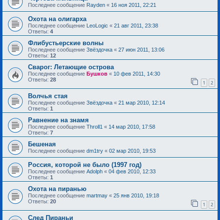
Последнее сообщение
Rayden
«
16 ноя 2011, 22:21
Охота на олигарха
Последнее сообщение
LeoLogic
«
21 авг 2011, 23:38
Ответы:
4
Флибустьерские волны
Последнее сообщение
Звёздочка
«
27 июн 2011, 13:06
Ответы:
12
Сварог: Летающие острова
Последнее сообщение
Бушков
«
10 фев 2011, 14:30
Ответы:
28
1
2
Волчья стая
Последнее сообщение
Звёздочка
«
21 мар 2010, 12:14
Ответы:
1
Равнение на знамя
Последнее сообщение
Throll1
«
14 мар 2010, 17:58
Ответы:
7
Бешеная
Последнее сообщение
dm1try
«
02 мар 2010, 19:53
Россия, которой не было (1997 год)
Последнее сообщение
Adolph
«
04 фев 2010, 12:33
Ответы:
1
Охота на пиранью
Последнее сообщение
martmay
«
25 янв 2010, 19:18
Ответы:
20
1
2
След Пираньи