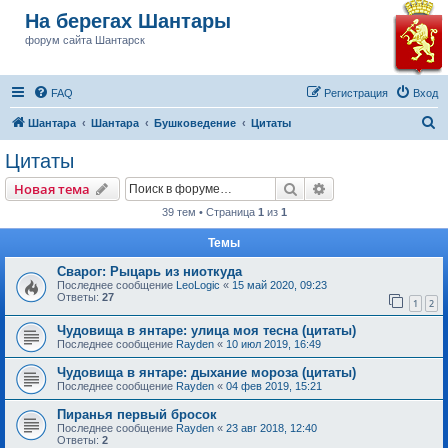
На берегах Шантары
форум сайта Шантарск
FAQ
Регистрация
Вход
П
Шантара
Шантара
Бушковедение
Цитаты
о
Цитаты
и
Поиск
Расширенный пои
Новая тема
с
39 тем • Страница
1
из
1
к
Темы
Сварог: Рыцарь из ниоткуда
Последнее сообщение
LeoLogic
«
15 май 2020, 09:23
Ответы:
27
1
2
Чудовища в янтаре: улица моя тесна (цитаты)
Последнее сообщение
Rayden
«
10 июл 2019, 16:49
Чудовища в янтаре: дыхание мороза (цитаты)
Последнее сообщение
Rayden
«
04 фев 2019, 15:21
Пиранья первый бросок
Последнее сообщение
Rayden
«
23 авг 2018, 12:40
Ответы:
2