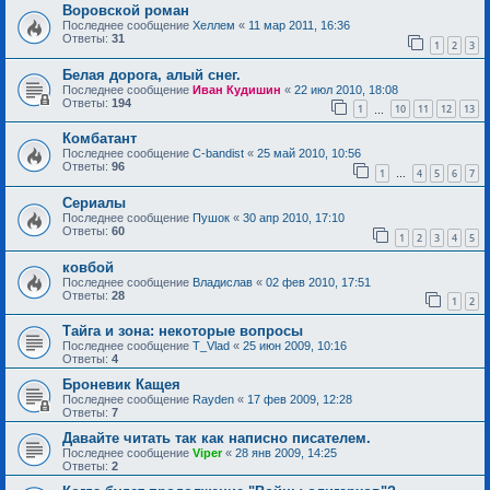
Воровской роман
Последнее сообщение
Хеллем
«
11 мар 2011, 16:36
Ответы:
31
1
2
3
Белая дорога, алый снег.
Последнее сообщение
Иван Кудишин
«
22 июл 2010, 18:08
Ответы:
194
1
10
11
12
13
…
Комбатант
Последнее сообщение
C-bandist
«
25 май 2010, 10:56
Ответы:
96
1
4
5
6
7
…
Сериалы
Последнее сообщение
Пушок
«
30 апр 2010, 17:10
Ответы:
60
1
2
3
4
5
ковбой
Последнее сообщение
Владислав
«
02 фев 2010, 17:51
Ответы:
28
1
2
Тайга и зона: некоторые вопросы
Последнее сообщение
T_Vlad
«
25 июн 2009, 10:16
Ответы:
4
Броневик Кащея
Последнее сообщение
Rayden
«
17 фев 2009, 12:28
Ответы:
7
Давайте читать так как написно писателем.
Последнее сообщение
Viper
«
28 янв 2009, 14:25
Ответы:
2