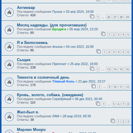
Антиквар
Последнее сообщение
Пушок
«
03 апр 2024, 19:09
Ответы:
426
1
26
27
28
29
…
Месяц надежды. (для прочитавших)
Последнее сообщение
Бродяга
«
05 мар 2024, 13:29
Ответы:
60
1
2
3
4
5
Я и Белоснежка.
Последнее сообщение
druuna
«
04 сен 2023, 16:08
Ответы:
85
1
2
3
4
5
6
Сыщик
Последнее сообщение
Препозит
«
25 апр 2022, 19:00
Ответы:
238
1
13
14
15
16
…
Темнота в солнечный день
Последнее сообщение
Тёмный Конь
«
23 дек 2021, 23:27
Ответы:
170
1
9
10
11
12
…
Кровь, золото, собака. (ожидание)
Последнее сообщение
Серебряный
«
08 дек 2021, 00:49
Ответы:
110
1
5
6
7
8
…
Жил-был я.
Последнее сообщение
ЛАМ
«
28 мар 2019, 09:39
Ответы:
38
1
2
3
Мерлин Монро