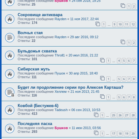
Последнее сообщение
Бушков
«
24 сен 2018, 19:25
Ответы:
25
1
2
Сокровище антиквара
Последнее сообщение
Rayden
«
11 ноя 2017, 22:44
Ответы:
174
1
9
10
11
12
…
Волчья стая
Последнее сообщение
Rayden
«
29 авг 2016, 09:12
Ответы:
22
1
2
Бульдожья схватка
Последнее сообщение
Throll1
«
20 июл 2016, 21:22
Ответы:
101
1
4
5
6
7
…
Сибирская жуть
Последнее сообщение
Пушок
«
30 апр 2015, 18:40
Ответы:
111
1
5
6
7
8
…
Будет ли продолжение серии про Алексея Карташа?
Последнее сообщение
Хеллем
«
21 ноя 2013, 21:45
Ответы:
116
1
5
6
7
8
…
Ковбой (Бестужев-6)
Последнее сообщение
Tadeush
«
06 сен 2013, 10:53
Ответы:
413
1
25
26
27
28
…
Последняя пасха
Последнее сообщение
Бушков
«
11 июн 2013, 03:56
Ответы:
293
1
17
18
19
20
…