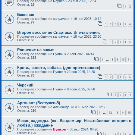
Последнее сообщение
Rayden
«
23 янв 2026, 12:54
Ответы:
22
1
2
Бешеная
Последнее сообщение
sanyaveter
«
19 ноя 2025, 10:14
Ответы:
77
1
2
3
4
5
6
Второе восстание Спартака. Впечатления.
Последнее сообщение
sanyaveter
«
18 ноя 2025, 23:30
Ответы:
68
1
2
3
4
5
Равнение на знамя
Последнее сообщение
Пушок
«
20 окт 2025, 06:44
Ответы:
153
1
8
9
10
11
…
Кровь, золото, собака. (для прочитавших)
Последнее сообщение
Пушок
«
22 сен 2025, 14:20
Ответы:
76
1
2
3
4
5
6
Черский
Последнее сообщение
Пушок
«
08 сен 2025, 09:56
Ответы:
46
1
2
3
4
Аргонавт (Бестужев-5)
Последнее сообщение
Александр-78
«
16 мар 2025, 12:55
Ответы:
210
1
12
13
14
15
…
Месяц надежды. (ex - Вандемьер. Незатейливая история о
любви.) ожидание
Последнее сообщение
Бушков
«
08 июл 2024, 04:20
Ответы:
120
1
6
7
8
9
…