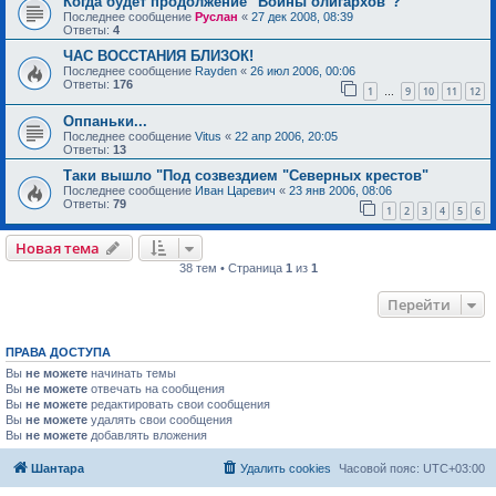
Когда будет продолжение "Войны олигархов"?
Последнее сообщение
Руслан
«
27 дек 2008, 08:39
Ответы:
4
ЧАС ВОССТАНИЯ БЛИЗОК!
Последнее сообщение
Rayden
«
26 июл 2006, 00:06
Ответы:
176
1
9
10
11
12
…
Оппаньки...
Последнее сообщение
Vitus
«
22 апр 2006, 20:05
Ответы:
13
Таки вышло "Под созвездием "Северных крестов"
Последнее сообщение
Иван Царевич
«
23 янв 2006, 08:06
Ответы:
79
1
2
3
4
5
6
Новая тема
38 тем • Страница
1
из
1
Перейти
ПРАВА ДОСТУПА
Вы
не можете
начинать темы
Вы
не можете
отвечать на сообщения
Вы
не можете
редактировать свои сообщения
Вы
не можете
удалять свои сообщения
Вы
не можете
добавлять вложения
Шантара
Удалить cookies
Часовой пояс:
UTC+03:00