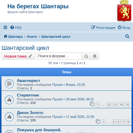
На берегах Шантары
форум сайта Шантарск
FAQ
Регистрация
Вход
П
Шантара
Книги
Шантарский цикл
о
Шантарский цикл
и
Поиск
Расширенный пои
Новая тема
с
38 тем • Страница
1
из
1
к
Темы
Авантюрист
Последнее сообщение
Пушок
«
Вчера, 23:25
Ответы:
2
Стервятник
Последнее сообщение
Пушок
«
20 июн 2026, 06:11
Ответы:
216
1
12
13
14
15
…
Дикое Золото
Последнее сообщение
Пушок
«
17 май 2026, 21:59
Ответы:
105
1
5
6
7
8
…
Ловушка для бешеной.