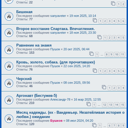
Ответы:
22
1
2
Бешеная
Последнее сообщение
sanyaveter
«
19 ноя 2025, 10:14
Ответы:
77
1
2
3
4
5
6
Второе восстание Спартака. Впечатления.
Последнее сообщение
sanyaveter
«
18 ноя 2025, 23:30
Ответы:
68
1
2
3
4
5
Равнение на знамя
Последнее сообщение
Пушок
«
20 окт 2025, 06:44
Ответы:
153
1
8
9
10
11
…
Кровь, золото, собака. (для прочитавших)
Последнее сообщение
Пушок
«
22 сен 2025, 14:20
Ответы:
76
1
2
3
4
5
6
Черский
Последнее сообщение
Пушок
«
08 сен 2025, 09:56
Ответы:
46
1
2
3
4
Аргонавт (Бестужев-5)
Последнее сообщение
Александр-78
«
16 мар 2025, 12:55
Ответы:
210
1
12
13
14
15
…
Месяц надежды. (ex - Вандемьер. Незатейливая история о
любви.) ожидание
Последнее сообщение
Бушков
«
08 июл 2024, 04:20
Ответы:
120
1
6
7
8
9
…