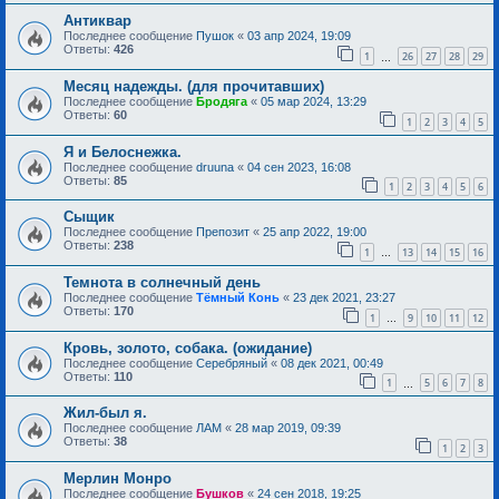
Антиквар
Последнее сообщение
Пушок
«
03 апр 2024, 19:09
Ответы:
426
1
26
27
28
29
…
Месяц надежды. (для прочитавших)
Последнее сообщение
Бродяга
«
05 мар 2024, 13:29
Ответы:
60
1
2
3
4
5
Я и Белоснежка.
Последнее сообщение
druuna
«
04 сен 2023, 16:08
Ответы:
85
1
2
3
4
5
6
Сыщик
Последнее сообщение
Препозит
«
25 апр 2022, 19:00
Ответы:
238
1
13
14
15
16
…
Темнота в солнечный день
Последнее сообщение
Тёмный Конь
«
23 дек 2021, 23:27
Ответы:
170
1
9
10
11
12
…
Кровь, золото, собака. (ожидание)
Последнее сообщение
Серебряный
«
08 дек 2021, 00:49
Ответы:
110
1
5
6
7
8
…
Жил-был я.
Последнее сообщение
ЛАМ
«
28 мар 2019, 09:39
Ответы:
38
1
2
3
Мерлин Монро
Последнее сообщение
Бушков
«
24 сен 2018, 19:25