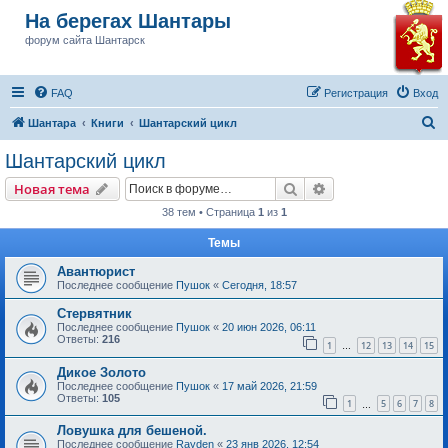
На берегах Шантары
форум сайта Шантарск
FAQ
Регистрация
Вход
П
Шантара
Книги
Шантарский цикл
о
Шантарский цикл
и
Поиск
Расширенный пои
Новая тема
с
38 тем • Страница
1
из
1
к
Темы
Авантюрист
Последнее сообщение
Пушок
«
Сегодня, 18:57
Стервятник
Последнее сообщение
Пушок
«
20 июн 2026, 06:11
Ответы:
216
1
12
13
14
15
…
Дикое Золото
Последнее сообщение
Пушок
«
17 май 2026, 21:59
Ответы:
105
1
5
6
7
8
…
Ловушка для бешеной.
Последнее сообщение
Rayden
«
23 янв 2026, 12:54