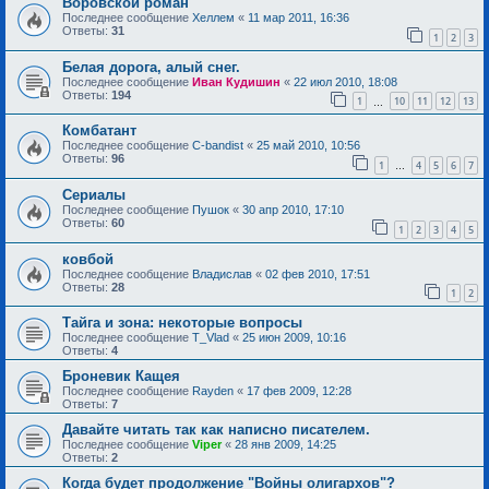
Воровской роман
Последнее сообщение
Хеллем
«
11 мар 2011, 16:36
Ответы:
31
1
2
3
Белая дорога, алый снег.
Последнее сообщение
Иван Кудишин
«
22 июл 2010, 18:08
Ответы:
194
1
10
11
12
13
…
Комбатант
Последнее сообщение
C-bandist
«
25 май 2010, 10:56
Ответы:
96
1
4
5
6
7
…
Сериалы
Последнее сообщение
Пушок
«
30 апр 2010, 17:10
Ответы:
60
1
2
3
4
5
ковбой
Последнее сообщение
Владислав
«
02 фев 2010, 17:51
Ответы:
28
1
2
Тайга и зона: некоторые вопросы
Последнее сообщение
T_Vlad
«
25 июн 2009, 10:16
Ответы:
4
Броневик Кащея
Последнее сообщение
Rayden
«
17 фев 2009, 12:28
Ответы:
7
Давайте читать так как написно писателем.
Последнее сообщение
Viper
«
28 янв 2009, 14:25
Ответы:
2
Когда будет продолжение "Войны олигархов"?