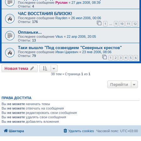
Последнее сообщение
Руслан
«
27 дек 2008, 08:39
Ответы:
4
ЧАС ВОССТАНИЯ БЛИЗОК!
Последнее сообщение
Rayden
«
26 июл 2006, 00:06
Ответы:
176
1
9
10
11
12
…
Оппаньки...
Последнее сообщение
Vitus
«
22 апр 2006, 20:05
Ответы:
13
Таки вышло "Под созвездием "Северных крестов"
Последнее сообщение
Иван Царевич
«
23 янв 2006, 08:06
Ответы:
79
1
2
3
4
5
6
Новая тема
38 тем • Страница
1
из
1
Перейти
ПРАВА ДОСТУПА
Вы
не можете
начинать темы
Вы
не можете
отвечать на сообщения
Вы
не можете
редактировать свои сообщения
Вы
не можете
удалять свои сообщения
Вы
не можете
добавлять вложения
Шантара
Удалить cookies
Часовой пояс:
UTC+03:00