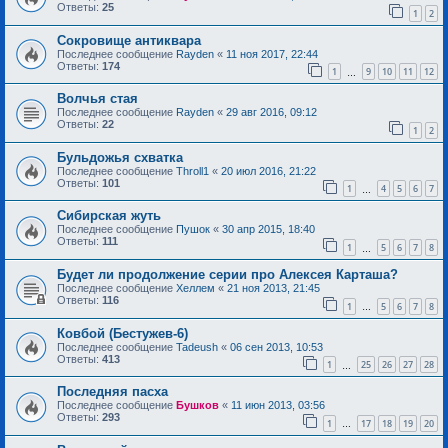
Ответы:
25
1
2
Сокровище антиквара
Последнее сообщение
Rayden
«
11 ноя 2017, 22:44
Ответы:
174
1
9
10
11
12
…
Волчья стая
Последнее сообщение
Rayden
«
29 авг 2016, 09:12
Ответы:
22
1
2
Бульдожья схватка
Последнее сообщение
Throll1
«
20 июл 2016, 21:22
Ответы:
101
1
4
5
6
7
…
Сибирская жуть
Последнее сообщение
Пушок
«
30 апр 2015, 18:40
Ответы:
111
1
5
6
7
8
…
Будет ли продолжение серии про Алексея Карташа?
Последнее сообщение
Хеллем
«
21 ноя 2013, 21:45
Ответы:
116
1
5
6
7
8
…
Ковбой (Бестужев-6)
Последнее сообщение
Tadeush
«
06 сен 2013, 10:53
Ответы:
413
1
25
26
27
28
…
Последняя пасха
Последнее сообщение
Бушков
«
11 июн 2013, 03:56
Ответы:
293
1
17
18
19
20
…