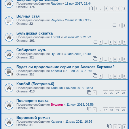
Последнее сообщение
Rayden
«
11 ноя 2017, 22:44
Ответы:
174
1
9
10
11
12
…
Волчья стая
Последнее сообщение
Rayden
«
29 авг 2016, 09:12
Ответы:
22
1
2
Бульдожья схватка
Последнее сообщение
Throll1
«
20 июл 2016, 21:22
Ответы:
101
1
4
5
6
7
…
Сибирская жуть
Последнее сообщение
Пушок
«
30 апр 2015, 18:40
Ответы:
111
1
5
6
7
8
…
Будет ли продолжение серии про Алексея Карташа?
Последнее сообщение
Хеллем
«
21 ноя 2013, 21:45
Ответы:
116
1
5
6
7
8
…
Ковбой (Бестужев-6)
Последнее сообщение
Tadeush
«
06 сен 2013, 10:53
Ответы:
413
1
25
26
27
28
…
Последняя пасха
Последнее сообщение
Бушков
«
11 июн 2013, 03:56
Ответы:
293
1
17
18
19
20
…
Воровской роман
Последнее сообщение
Хеллем
«
11 мар 2011, 16:36
Ответы:
31
1
2
3