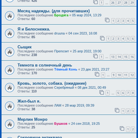
Ответы:
426
1
26
27
28
29
…
Месяц надежды. (для прочитавших)
Последнее сообщение
Бродяга
«
05 мар 2024, 13:29
Ответы:
60
1
2
3
4
5
Я и Белоснежка.
Последнее сообщение
druuna
«
04 сен 2023, 16:08
Ответы:
85
1
2
3
4
5
6
Сыщик
Последнее сообщение
Препозит
«
25 апр 2022, 19:00
Ответы:
238
1
13
14
15
16
…
Темнота в солнечный день
Последнее сообщение
Тёмный Конь
«
23 дек 2021, 23:27
Ответы:
170
1
9
10
11
12
…
Кровь, золото, собака. (ожидание)
Последнее сообщение
Серебряный
«
08 дек 2021, 00:49
Ответы:
110
1
5
6
7
8
…
Жил-был я.
Последнее сообщение
ЛАМ
«
28 мар 2019, 09:39
Ответы:
38
1
2
3
Мерлин Монро
Последнее сообщение
Бушков
«
24 сен 2018, 19:25
Ответы:
25
1
2
Сокровище антиквара