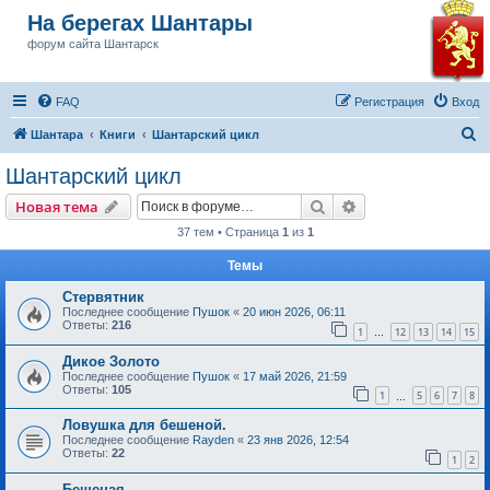
На берегах Шантары
форум сайта Шантарск
FAQ
Регистрация
Вход
П
Шантара
Книги
Шантарский цикл
о
Шантарский цикл
и
Поиск
Расширенный пои
Новая тема
с
37 тем • Страница
1
из
1
к
Темы
Стервятник
Последнее сообщение
Пушок
«
20 июн 2026, 06:11
Ответы:
216
1
12
13
14
15
…
Дикое Золото
Последнее сообщение
Пушок
«
17 май 2026, 21:59
Ответы:
105
1
5
6
7
8
…
Ловушка для бешеной.
Последнее сообщение
Rayden
«
23 янв 2026, 12:54
Ответы:
22
1
2
Бешеная