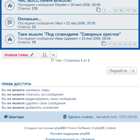
ЧАС ВОССТАНИЯ БЛИЗОК!
Последнее сообщение
Rayden
«
26 июл 2006, 00:06
Ответы:
176
1
9
10
11
12
…
Оппаньки...
Последнее сообщение
Vitus
«
22 апр 2006, 20:05
Ответы:
13
Таки вышло "Под созвездием "Северных крестов"
Последнее сообщение
Иван Царевич
«
23 янв 2006, 08:06
Ответы:
79
1
2
3
4
5
6
Новая тема
37 тем • Страница
1
из
1
Перейти
ПРАВА ДОСТУПА
Вы
не можете
начинать темы
Вы
не можете
отвечать на сообщения
Вы
не можете
редактировать свои сообщения
Вы
не можете
удалять свои сообщения
Вы
не можете
добавлять вложения
Шантара
Удалить cookies
Часовой пояс:
UTC+03:00
Создано на основе
phpBB
® Forum Software © phpBB Limited
Русская поддержка phpBB
Конфиденциальность
|
Правила