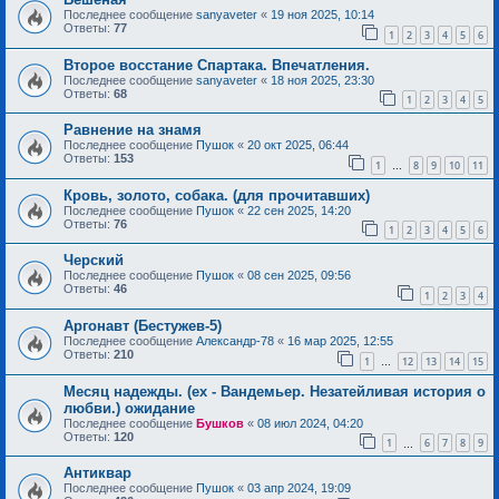
Последнее сообщение
sanyaveter
«
19 ноя 2025, 10:14
Ответы:
77
1
2
3
4
5
6
Второе восстание Спартака. Впечатления.
Последнее сообщение
sanyaveter
«
18 ноя 2025, 23:30
Ответы:
68
1
2
3
4
5
Равнение на знамя
Последнее сообщение
Пушок
«
20 окт 2025, 06:44
Ответы:
153
1
8
9
10
11
…
Кровь, золото, собака. (для прочитавших)
Последнее сообщение
Пушок
«
22 сен 2025, 14:20
Ответы:
76
1
2
3
4
5
6
Черский
Последнее сообщение
Пушок
«
08 сен 2025, 09:56
Ответы:
46
1
2
3
4
Аргонавт (Бестужев-5)
Последнее сообщение
Александр-78
«
16 мар 2025, 12:55
Ответы:
210
1
12
13
14
15
…
Месяц надежды. (ex - Вандемьер. Незатейливая история о
любви.) ожидание
Последнее сообщение
Бушков
«
08 июл 2024, 04:20
Ответы:
120
1
6
7
8
9
…
Антиквар
Последнее сообщение
Пушок
«
03 апр 2024, 19:09