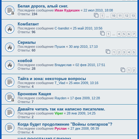
Белая дорога, алый снег.
Последнее сообщение
Иван Кудишин
«
22 июл 2010, 18:08
Ответы:
194
1
10
11
12
13
…
Комбатант
Последнее сообщение
C-bandist
«
25 май 2010, 10:56
Ответы:
96
1
4
5
6
7
…
Сериалы
Последнее сообщение
Пушок
«
30 апр 2010, 17:10
Ответы:
60
1
2
3
4
5
ковбой
Последнее сообщение
Владислав
«
02 фев 2010, 17:51
Ответы:
28
1
2
Тайга и зона: некоторые вопросы
Последнее сообщение
T_Vlad
«
25 июн 2009, 10:16
Ответы:
4
Броневик Кащея
Последнее сообщение
Rayden
«
17 фев 2009, 12:28
Ответы:
7
Давайте читать так как написно писателем.
Последнее сообщение
Viper
«
28 янв 2009, 14:25
Ответы:
2
Когда будет продолжение "Войны олигархов"?
Последнее сообщение
Руслан
«
27 дек 2008, 08:39
Ответы:
4